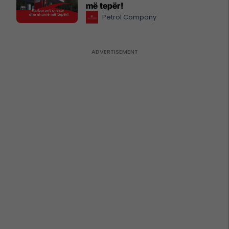
më tepër!
Petrol Company