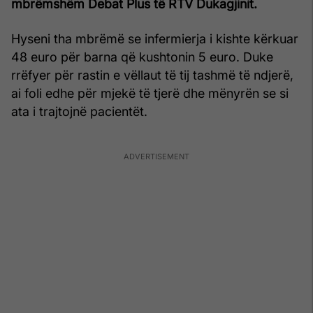
mbrëmshëm Debat Plus të RTV Dukagjinit.
Hyseni tha mbrëmë se infermierja i kishte kërkuar
48 euro për barna që kushtonin 5 euro. Duke
rrëfyer për rastin e vëllaut të tij tashmë të ndjerë,
ai foli edhe për mjekë të tjerë dhe mënyrën se si
ata i trajtojnë pacientët.