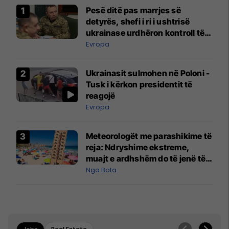
Pesë ditë pas marrjes së
detyrës, shefi i ri i ushtrisë
ukrainase urdhëron kontroll të
madh
Evropa
Ukrainasit sulmohen në Poloni -
Tusk i kërkon presidentit të
reagojë
Evropa
Meteorologët me parashikime të
reja: Ndryshime ekstreme,
muajt e ardhshëm do të jenë të
pazakontë
Nga Bota