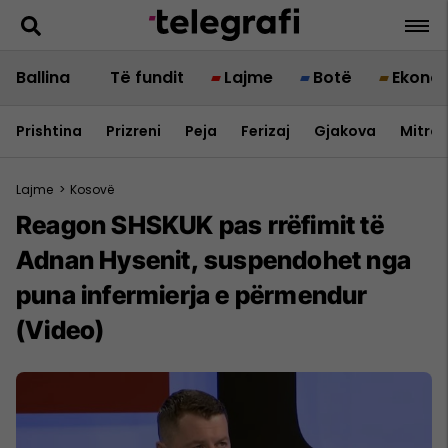
Ballina
Të fundit
Lajme
Botë
Ekono
Prishtina
Prizreni
Peja
Ferizaj
Gjakova
Mitrov
Lajme
>
Kosovë
Reagon SHSKUK pas rrëfimit të
Adnan Hysenit, suspendohet nga
puna infermierja e përmendur
(Video)