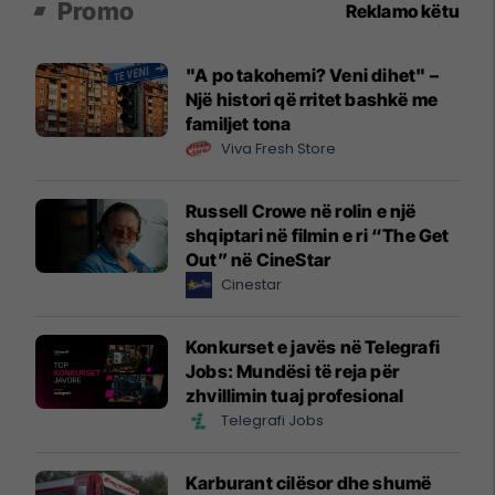
Promo
Reklamo këtu
"A po takohemi? Veni dihet" –
Një histori që rritet bashkë me
familjet tona
Viva Fresh Store
Russell Crowe në rolin e një
shqiptari në filmin e ri “The Get
Out” në CineStar
Cinestar
Konkurset e javës në Telegrafi
Jobs: Mundësi të reja për
zhvillimin tuaj profesional
Telegrafi Jobs
Karburant cilësor dhe shumë