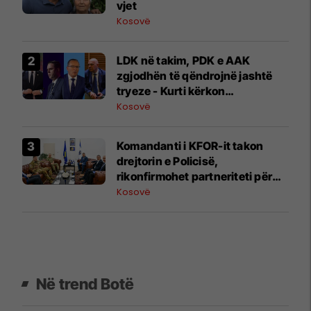
vjet
Kosovë
LDK në takim, PDK e AAK
zgjodhën të qëndrojnë jashtë
tryeze - Kurti kërkon
marrëveshje para 6 gushtit
Kosovë
Komandanti i KFOR-it takon
drejtorin e Policisë,
rikonfirmohet partneriteti për
Kosovën
Kosovë
Në trend Botë