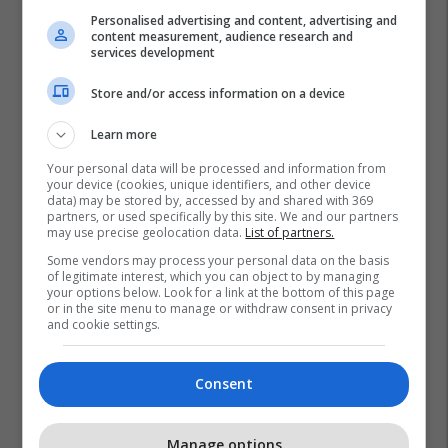
Personalised advertising and content, advertising and
content measurement, audience research and
services development
Store and/or access information on a device
Learn more
Your personal data will be processed and information from
your device (cookies, unique identifiers, and other device
Rtv Dukagjini
Adnan Hyseni
Shskuk
Debat Plus
data) may be stored by, accessed by and shared with 369
partners, or used specifically by this site. We and our partners
Avni Hyseni
may use precise geolocation data.
List of partners.
Some vendors may process your personal data on the basis
of legitimate interest, which you can object to by managing
your options below. Look for a link at the bottom of this page
or in the site menu to manage or withdraw consent in privacy
and cookie settings.
Consent
Manage options