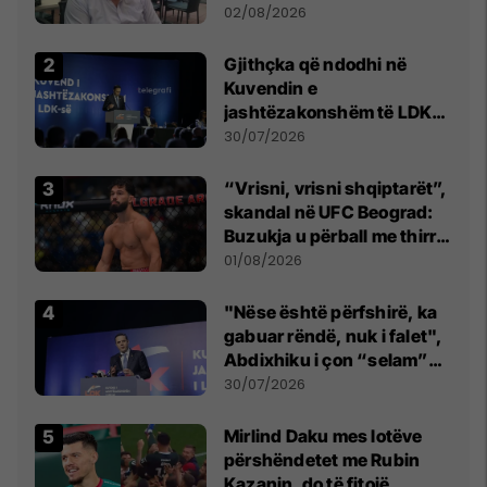
dikush e tradhtoi në
02/08/2026
Beograd
Gjithçka që ndodhi në
Kuvendin e
jashtëzakonshëm të LDK-
së
30/07/2026
“Vrisni, vrisni shqiptarët”,
skandal në UFC Beograd:
Buzukja u përball me thirrje
anti-shqiptare nga
01/08/2026
tribunat
"Nëse është përfshirë, ka
gabuar rëndë, nuk i falet",
Abdixhiku i çon “selam”
Përparim Ramës
30/07/2026
Mirlind Daku mes lotëve
përshëndetet me Rubin
Kazanin, do të fitojë