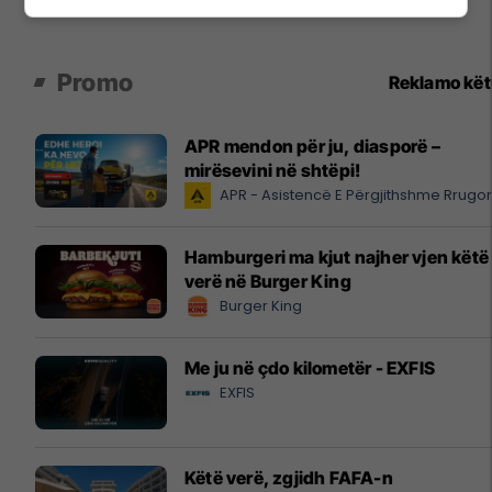
Promo
Reklamo kë
APR mendon për ju, diasporë –
mirësevini në shtëpi!
APR - Asistencë E Përgjithshme Rrugo
Hamburgeri ma kjut najher vjen këtë
verë në Burger King
Burger King
Me ju në çdo kilometër - EXFIS
EXFIS
Këtë verë, zgjidh FAFA-n