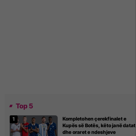
Top 5
Kompletohen çerekfinalet e
Kupës së Botës, këto janë datat
dhe oraret e ndeshjeve