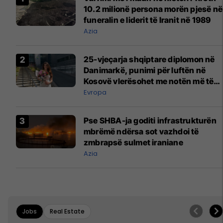
10.2 milionë persona morën pjesë në
funeralin e liderit të Iranit në 1989
Azia
25-vjeçarja shqiptare diplomon në
Danimarkë, punimi për luftën në
Kosovë vlerësohet me notën më të
lartë
Evropa
Pse SHBA-ja goditi infrastrukturën
mbrëmë ndërsa sot vazhdoi të
zmbrapsë sulmet iraniane
Azia
Jobs
Real Estate