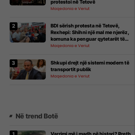
protestoi në Tetovë
Maqedonia e Veriut
BDI sërish protesta në Tetovë,
Rexhepi: Shihni një mal me njerëz,
komuna ka penguar qytetarët të
marrin pjesë
Maqedonia e Veriut
Shkupi drejt një sistemi modern të
transportit publik
Maqedonia e Veriut
Në trend Botë
Varrimi më i madh në histori? Rreth