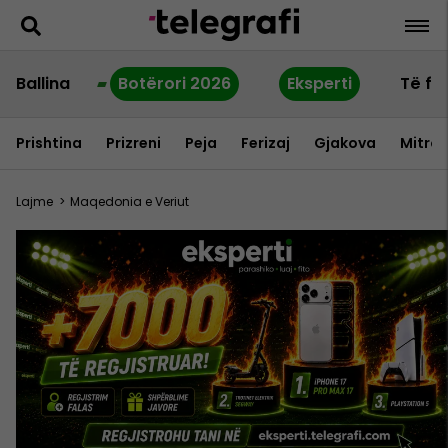
Ballina
Botërori 2026
Eksperti
Të fu
Prishtina
Prizreni
Peja
Ferizaj
Gjakova
Mitrov
Lajme
>
Maqedonia e Veriut