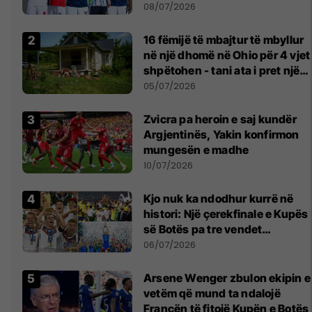
08/07/2026
16 fëmijë të mbajtur të mbyllur
në një dhomë në Ohio për 4 vjet
shpëtohen - tani ata i pret një
sfidë e madhe
05/07/2026
Zvicra pa heroin e saj kundër
Argjentinës, Yakin konfirmon
mungesën e madhe
10/07/2026
Kjo nuk ka ndodhur kurrë në
histori: Një çerekfinale e Kupës
së Botës pa tre vendet
legjendare të futbollit
06/07/2026
Arsene Wenger zbulon ekipin e
vetëm që mund ta ndalojë
Francën të fitojë Kupën e Botës