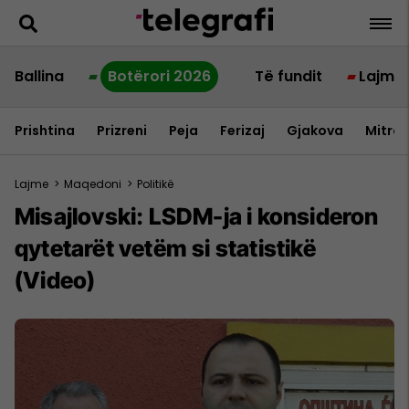
Ballina
Botërori 2026
Të fundit
Lajme
Prishtina
Prizreni
Peja
Ferizaj
Gjakova
Mitrov
Lajme
>
Maqedoni
>
Politikë
Misajlovski: LSDM-ja i konsideron
qytetarët vetëm si statistikë
(Video)