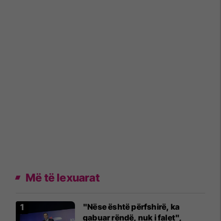
Më të lexuarat
"Nëse është përfshirë, ka
gabuar rëndë, nuk i falet",