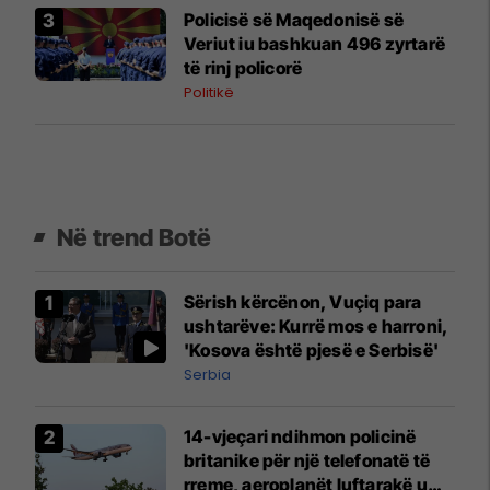
Policisë së Maqedonisë së
Veriut iu bashkuan 496 zyrtarë
të rinj policorë
Politikë
Në trend Botë
Sërish kërcënon, Vuçiq para
ushtarëve: Kurrë mos e harroni,
'Kosova është pjesë e Serbisë'
Serbia
14-vjeçari ndihmon policinë
britanike për një telefonatë të
rreme, aeroplanët luftarakë u