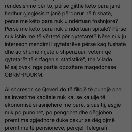
rëndësishme për to, përse gjithë këto para janë
hedhur gjegjësisht janë përdorur në fushatë,
përse me këto para nuk u ndërtuan foshnjore?
Përse me këto para nuk u ndërtuan spitale? Përse
nuk ishin me të vërtetë për qytetarët? Nëse nuk ju
intereson mendimi i qytetarëve përse kaq fushatë
dhe aq shumë mjete u shpenzuan vetëm që
qytetarët të shfaqen si statistikë", tha Vllado
Misajlovski nga partia opozitare maqedonase
OBRM-PDUKM.
Ai shpreson se Qeveri do të fillojë të punojë dhe
se investime kapitale nuk ka, se ka ulje të
ekonomisë si asnjëherë më parë, sipas tij, asgjë
nuk po punohet, po pengohet dhe dëgjohen
premtime zgjedhore duke cekur se dëgjojmë
premtime të pensioneve, përcjell Telegrafi