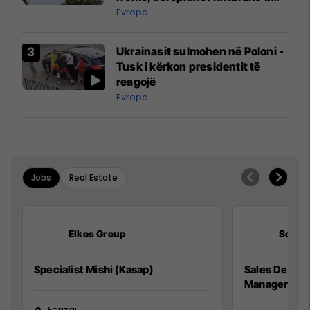
ngritën në ajër për të
Evropa
interceptuar fluturaken e Qatar
Airways që po shkonte drejt
Ukrainasit sulmohen në Poloni -
Mançesterit
Tusk i kërkon presidentit të
reagojë
Evropa
Jobs
Real Estate
Elkos Group
Solac
Specialist Mishi (Kasap)
Sales Devel
Manager
Ferizaj