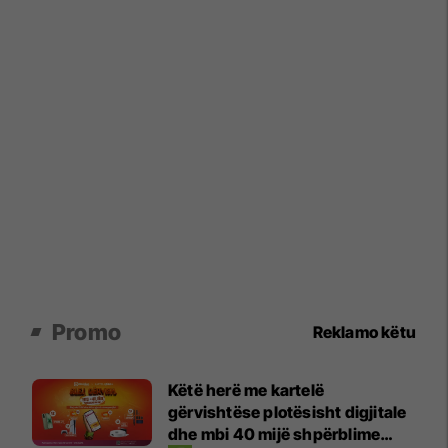
Promo
Reklamo këtu
Këtë herë me kartelë
gërvishtëse plotësisht digjitale
dhe mbi 40 mijë shpërblime