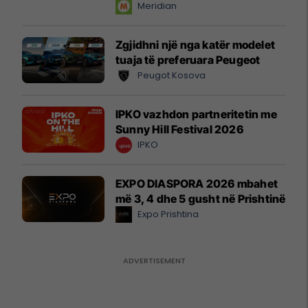
instant!
Meridian
Zgjidhni një nga katër modelet
tuaja të preferuara Peugeot
Peugot Kosova
IPKO vazhdon partneritetin me
Sunny Hill Festival 2026
IPKO
EXPO DIASPORA 2026 mbahet
më 3, 4 dhe 5 gusht në Prishtinë
Expo Prishtina