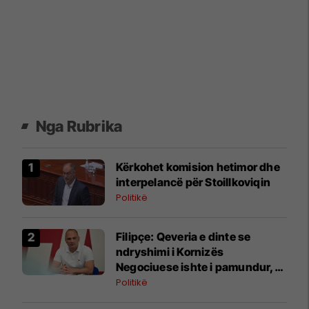
Nga Rubrika
Kërkohet komision hetimor dhe
interpelancë për Stoillkoviqin
Politikë
Filipçe: Qeveria e dinte se
ndryshimi i Kornizës
Negociuese ishte i pamundur,
por zgjodhi të luante me
Politikë
emocionet e njerëzve