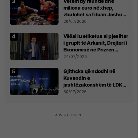
Vetëm dy raunde dhe
miliona euro në xhep,
zbulohet sa fituan Joshua
e Prenga
26/07/2026
Vëllai iu etiketua si pjesëtar
i grupit të Arkanit, Drejtori i
Ekonomisë në Prizren
mohon pretendimet
24/07/2026
Gjithçka që ndodhi në
Kuvendin e
jashtëzakonshëm të LDK-
së
30/07/2026