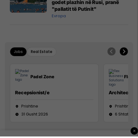
godet plazhin në Rusi, pranë
"pallatit të Putinit"
Evropa
Jobs
Real Estate
Padel Zone
Flex B
Recepsionist/e
Architect
Prishtine
Prishtinë
31 Gusht 2026
6 Shtator 2
×