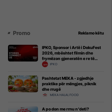
Promo
Reklamo këtu
IPKO, Sponsor i Artë i DokuFest
2026, mbështet filmin dhe
frymëzon gjeneratën e re të
krijuesve
IPKO
Pashtetat MEKA - zgjedhje
praktike për mëngjes, piknik
dhe rrugë
MEKA HALAL FOOD
A po don me rrnu n’deti?