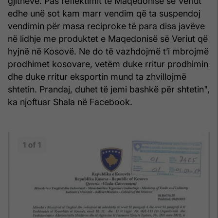
gjithëve. Pas reflektimit të Maqedonisë së Veriut
edhe unë sot kam marr vendim që ta suspendoj
vendimin për masa reciproke të para disa javëve
në lidhje me produktet e Maqedonisë së Veriut që
hyjnë në Kosovë. Ne do të vazhdojmë t’i mbrojmë
prodhimet kosovare, vetëm duke rritur prodhimin
dhe duke rritur eksportin mund ta zhvillojmë
shtetin. Prandaj, duhet të jemi bashkë për shtetin",
ka njoftuar Shala në Facebook.