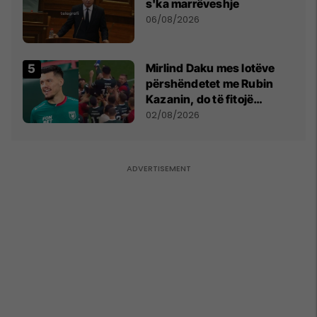
s'ka marrëveshje
06/08/2026
Mirlind Daku mes lotëve
përshëndetet me Rubin
Kazanin, do të fitojë
miliona te Spartak Moska
02/08/2026