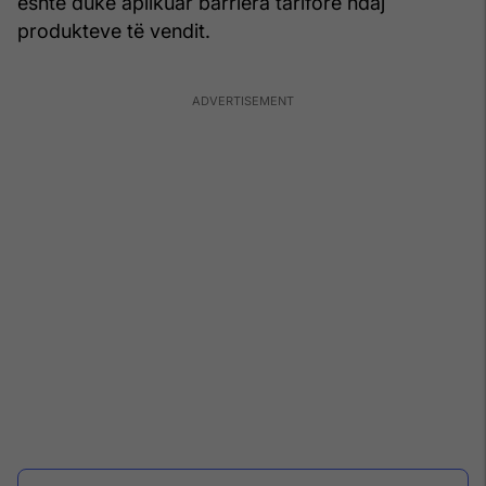
është duke aplikuar barriera tarifore ndaj
produkteve të vendit.