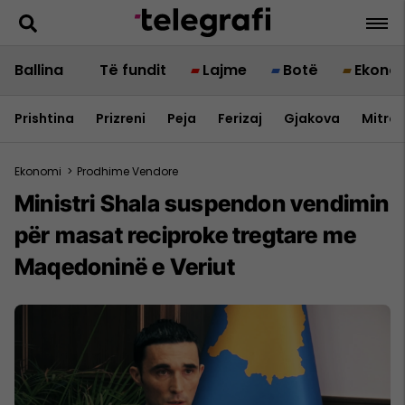
Ballina
Të fundit
Lajme
Botë
Ekono
Prishtina
Prizreni
Peja
Ferizaj
Gjakova
Mitrov
Ekonomi
>
Prodhime Vendore
Ministri Shala suspendon vendimin
për masat reciproke tregtare me
Maqedoninë e Veriut