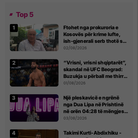
Top 5
Ftohet nga prokuroria e
Kosovës për krime lufte,
ish-gjenerali serb thotë se
dikush e tradhtoi në
02/08/2026
Beograd
“Vrisni, vrisni shqiptarët”,
skandal në UFC Beograd:
Buzukja u përball me thirrje
anti-shqiptare nga
01/08/2026
tribunat
Një pleskavicë e ngrënë
nga Dua Lipa në Prishtinë
në orën 04:28 të mëngjesit
- dhe bota digjitale serbe
03/08/2026
shpall gjendjen e luftës
Takimi Kurti-Abdixhiku -