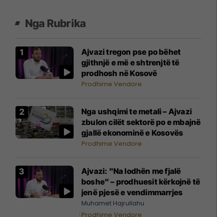
Nga Rubrika
Ajvazi tregon pse po bëhet
gjithnjë e më e shtrenjtë të
prodhosh në Kosovë
Prodhime Vendore
Nga ushqimi te metali – Ajvazi
zbulon cilët sektorë po e mbajnë
gjallë ekonominë e Kosovës
Prodhime Vendore
Ajvazi: "Na lodhën me fjalë
boshe" – prodhuesit kërkojnë të
jenë pjesë e vendimmarrjes
Muhamet Hajrullahu
Prodhime Vendore