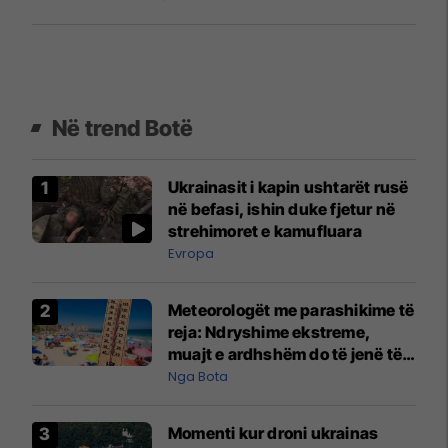
Në trend Botë
Ukrainasit i kapin ushtarët rusë
në befasi, ishin duke fjetur në
strehimoret e kamufluara
Evropa
Meteorologët me parashikime të
reja: Ndryshime ekstreme,
muajt e ardhshëm do të jenë të
pazakontë
Nga Bota
Momenti kur droni ukrainas