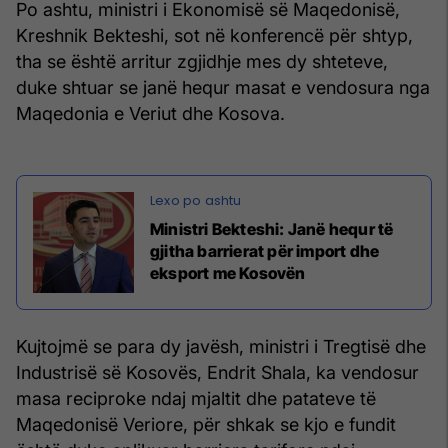
Po ashtu, ministri i Ekonomisë së Maqedonisë,
Kreshnik Bekteshi, sot në konferencë për shtyp,
tha se është arritur zgjidhje mes dy shteteve,
duke shtuar se janë hequr masat e vendosura nga
Maqedonia e Veriut dhe Kosova.
Ministri Bekteshi: Janë hequr të
gjitha barrierat për import dhe
eksport me Kosovën
Kujtojmë se para dy javësh, ministri i Tregtisë dhe
Industrisë së Kosovës, Endrit Shala, ka vendosur
masa reciproke ndaj mjaltit dhe patateve të
Maqedonisë Veriore, për shkak se kjo e fundit