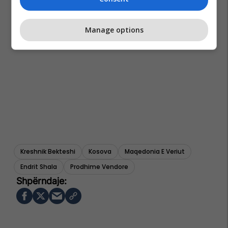
Manage options
Kreshnik Bekteshi
Kosova
Maqedonia E Veriut
Endrit Shala
Prodhime Vendore