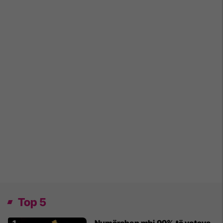
Top 5
Numërohen mbi 99% të votave,