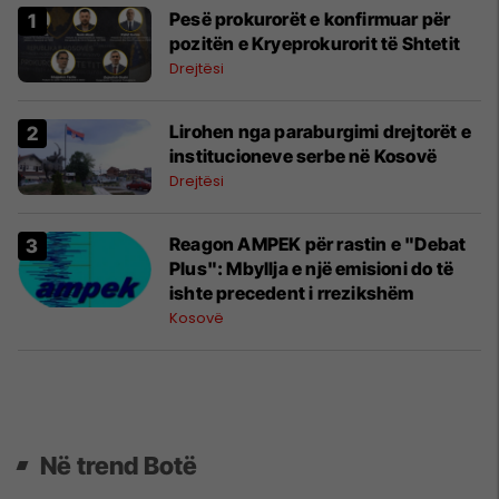
Pesë prokurorët e konfirmuar për
pozitën e Kryeprokurorit të Shtetit
Drejtësi
Lirohen nga paraburgimi drejtorët e
institucioneve serbe në Kosovë
Drejtësi
Reagon AMPEK për rastin e "Debat
Plus": Mbyllja e një emisioni do të
ishte precedent i rrezikshëm
Kosovë
Në trend Botë