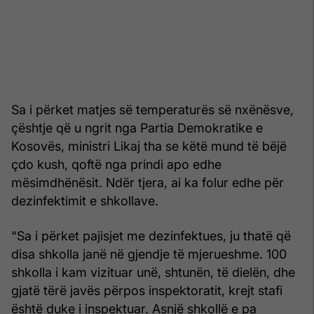
Sa i përket matjes së temperaturës së nxënësve,
çështje që u ngrit nga Partia Demokratike e
Kosovës, ministri Likaj tha se këtë mund të bëjë
çdo kush, qoftë nga prindi apo edhe
mësimdhënësit. Ndër tjera, ai ka folur edhe për
dezinfektimit e shkollave.
“Sa i përket pajisjet me dezinfektues, ju thatë që
disa shkolla janë në gjendje të mjerueshme. 100
shkolla i kam vizituar unë, shtunën, të dielën, dhe
gjatë tërë javës përpos inspektoratit, krejt stafi
është duke i inspektuar. Asnjë shkollë e pa