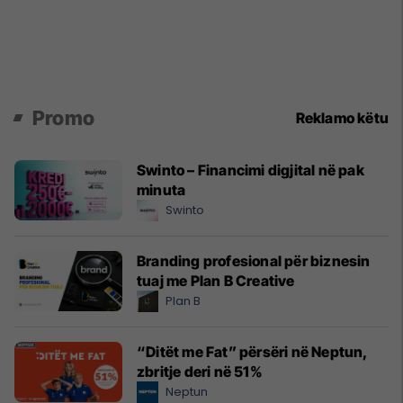
Promo
Reklamo këtu
Swinto – Financimi digjital në pak
minuta
Swinto
Branding profesional për biznesin
tuaj me Plan B Creative
Plan B
“Ditët me Fat” përsëri në Neptun,
zbritje deri në 51%
Neptun