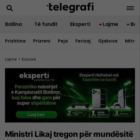
Ballina
Të fundit
Eksperti
Lajme
Bot
Prishtina
Prizreni
Peja
Ferizaj
Gjakova
Mitrov
Lajme
>
Kosovë
​Ministri Likaj tregon për mundësitë