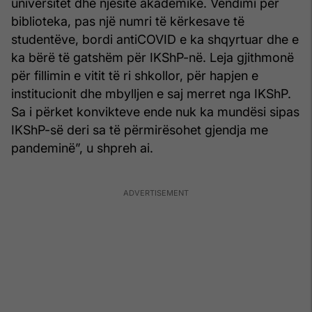
universitet dhe njësitë akademike. Vendimi për
biblioteka, pas një numri të kërkesave të
studentëve, bordi antiCOVID e ka shqyrtuar dhe e
ka bërë të gatshëm për IKShP-në. Leja gjithmonë
për fillimin e vitit të ri shkollor, për hapjen e
institucionit dhe mbylljen e saj merret nga IKShP.
Sa i përket konvikteve ende nuk ka mundësi sipas
IKShP-së deri sa të përmirësohet gjendja me
pandeminë”, u shpreh ai.