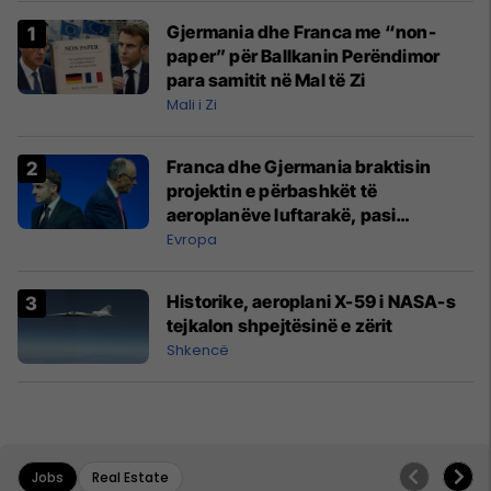
Gjermania dhe Franca me “non-
paper” për Ballkanin Perëndimor
para samitit në Mal të Zi
Mali i Zi
Franca dhe Gjermania braktisin
projektin e përbashkët të
aeroplanëve luftarakë, pasi
kompanitë nuk arrijnë marrëveshje
Evropa
Historike, aeroplani X-59 i NASA-s
tejkalon shpejtësinë e zërit
Shkencë
Jobs
Real Estate