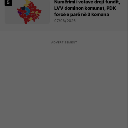
Numërimi i votave drejt fundit,
LVV dominon komunat, PDK
forcë e parë në 3 komuna
07/06/2026