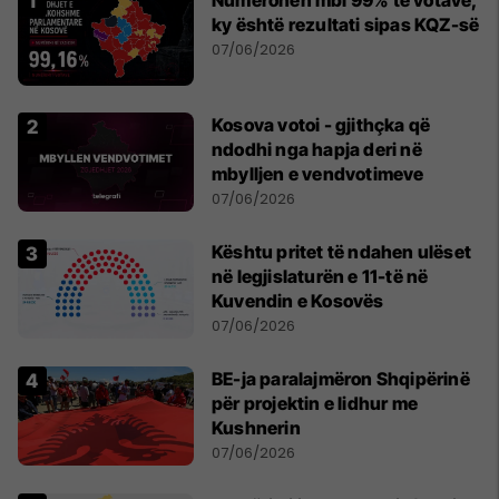
ky është rezultati sipas KQZ-së
07/06/2026
Kosova votoi - gjithçka që
ndodhi nga hapja deri në
mbylljen e vendvotimeve
07/06/2026
Kështu pritet të ndahen ulëset
në legjislaturën e 11-të në
Kuvendin e Kosovës
07/06/2026
BE-ja paralajmëron Shqipërinë
për projektin e lidhur me
Kushnerin
07/06/2026