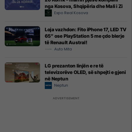
nga Kosova, Shqipëria dhe Mali i Zi
Expo Real Kosova
Loja vazhdon: Fito iPhone 17, LED TV
65” ose PlayStation 5 me çdo blerje
të Renault Austral!
Auto Mita
LG prezanton linjën e re të
televizorëve OLED, së shpejti e gjeni
në Neptun
Neptun