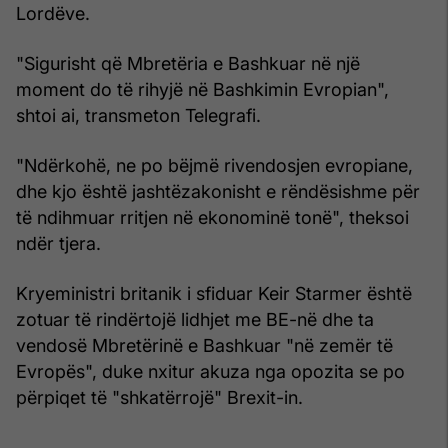
Lordëve.
"Sigurisht që Mbretëria e Bashkuar në një
moment do të rihyjë në Bashkimin Evropian",
shtoi ai, transmeton Telegrafi.
"Ndërkohë, ne po bëjmë rivendosjen evropiane,
dhe kjo është jashtëzakonisht e rëndësishme për
të ndihmuar rritjen në ekonominë tonë", theksoi
ndër tjera.
Kryeministri britanik i sfiduar Keir Starmer është
zotuar të rindërtojë lidhjet me BE-në dhe ta
vendosë Mbretërinë e Bashkuar "në zemër të
Evropës", duke nxitur akuza nga opozita se po
përpiqet të "shkatërrojë" Brexit-in.