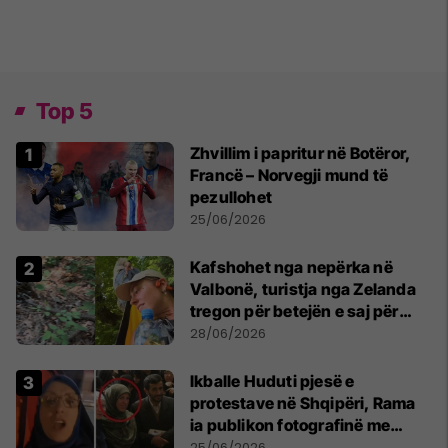
Top 5
Zhvillim i papritur në Botëror,
Francë – Norvegji mund të
pezullohet
25/06/2026
Kafshohet nga nepërka në
Valbonë, turistja nga Zelanda
tregon për betejën e saj për
mbijetesë
28/06/2026
Ikballe Huduti pjesë e
protestave në Shqipëri, Rama
ia publikon fotografinë me
Ahmadinejadin e Iranit
25/06/2026