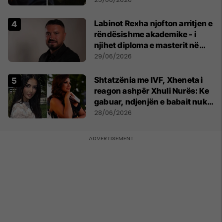
Labinot Rexha njofton arritjen e
rëndësishme akademike - i
njihet diploma e masterit në
Psikologji në Zvicër
29/06/2026
Shtatzënia me IVF, Xheneta i
reagon ashpër Xhuli Nurës: Ke
gabuar, ndjenjën e babait nuk
mund t'ia plotësosh kurrë
28/06/2026