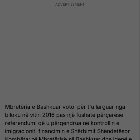
Mbretëria e Bashkuar votoi për t'u larguar nga
blloku në vitin 2016 pas një fushate përçarëse
referendumi që u përqendrua në kontrollin e
imigracionit, financimin e Shërbimit Shëndetësor
Kombëtar të Mbretërisë së Bashkuar dhe idenë e