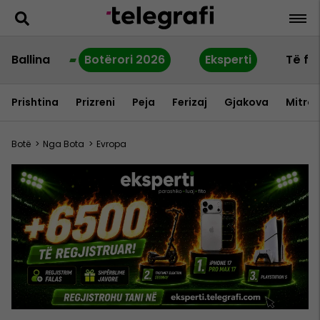
Ballina
Botërori 2026
Eksperti
Të fu
Prishtina
Prizreni
Peja
Ferizaj
Gjakova
Mitrov
Botë
>
Nga Bota
>
Evropa