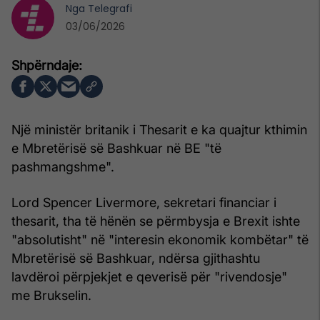
Nga
Telegrafi
03/06/2026
Një ministër britanik i Thesarit e ka quajtur kthimin
e Mbretërisë së Bashkuar në BE "të
pashmangshme".
Lord Spencer Livermore, sekretari financiar i
thesarit, tha të hënën se përmbysja e Brexit ishte
"absolutisht" në "interesin ekonomik kombëtar" të
Mbretërisë së Bashkuar, ndërsa gjithashtu
lavdëroi përpjekjet e qeverisë për "rivendosje"
me Brukselin.