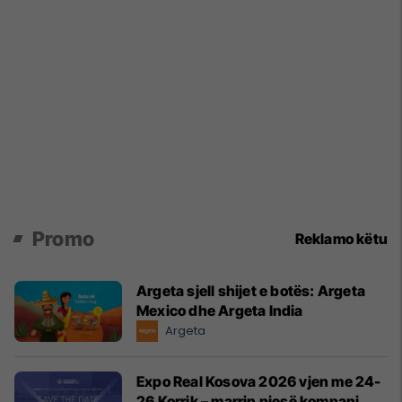
Promo
Reklamo këtu
Argeta sjell shijet e botës: Argeta
Mexico dhe Argeta India
Argeta
Expo Real Kosova 2026 vjen me 24-
26 Korrik – marrin pjesë kompani