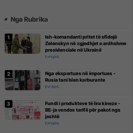
Nga Rubrika
Ish-komandanti pritet të sfidojë
Zelenskyn në zgjedhjet e ardhshme
presidenciale në Ukrainë
Evropa
Nga eksportues në importues -
Rusia tani blen karburante
Evropa
Fundi i produkteve të lira kineze -
BE-ja vendos tarifë për pakot nga
jashtë
Evropa