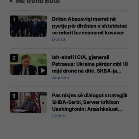
Në trend Botë
Dritan Abazoviqi merret në
pyetje për dhënien e shtetësisë
së nderit biznesmenit kosovar
Mali i Zi
Ish-shefi i CIA, gjenerali
Petraeus: Ukraina përdor mbi 10
mijë dronë në ditë, SHBA-ja
mbetet shumë prapa në
Amerika
prodhim
Pas nisjes së dialogut strategjik
SHBA-Serbi, Serwer kritikon
Uashingtonin: Anashkaluat
Banjskën, sulmin ndaj KFOR-it
Serbia
dhe rrëmbimin e Policëve të
Kosovës