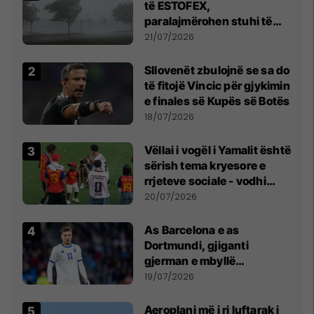
të ESTOFEX,
paralajmërohen stuhi të
fuqishme me breshër dhe
21/07/2026
erëra të forta
Sllovenët zbulojnë se sa do
të fitojë Vincic për gjykimin
e finales së Kupës së Botës
18/07/2026
Vëllai i vogël i Yamalit është
sërish tema kryesore e
rrjeteve sociale - vodhi
vëmendjen pas finales së
20/07/2026
Kupës së Botës
As Barcelona e as
Dortmundi, gjiganti
gjerman e mbyllë
marrëveshjen për Fisnik
19/07/2026
Asllanin
Aeroplani më i ri luftarak i