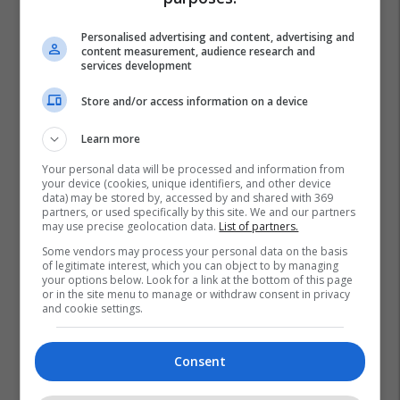
Personalised advertising and content, advertising and
content measurement, audience research and
services development
Store and/or access information on a device
Learn more
Your personal data will be processed and information from
your device (cookies, unique identifiers, and other device
data) may be stored by, accessed by and shared with 369
partners, or used specifically by this site. We and our partners
may use precise geolocation data.
List of partners.
Some vendors may process your personal data on the basis
of legitimate interest, which you can object to by managing
your options below. Look for a link at the bottom of this page
Eksodi
Ilir Meta
or in the site menu to manage or withdraw consent in privacy
and cookie settings.
Consent