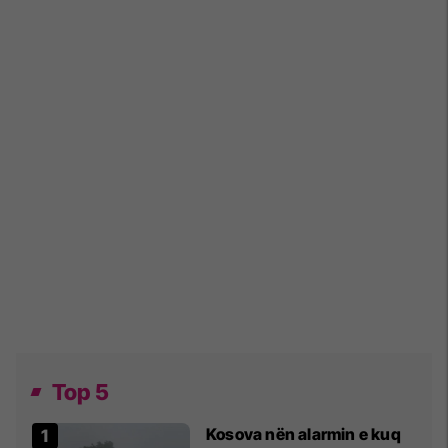
Top 5
Kosova nën alarmin e kuq