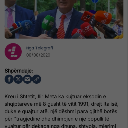
Nga
Telegrafi
08/08/2020
Kreu i Shtetit, Ilir Meta ka kujtuar eksodin e
shqiptarëve më 8 gusht të vitit 1991, drejt Italisë,
duke e quajtur atë, një dëshmi para gjithë botës
për “tragjedinë dhe dhimbjen e një populli të
vuajtur për dekada nga dhuna, shtypja, mjerimi