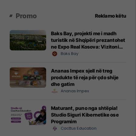
Promo
Reklamo këtu
Baks Bay, projekti me i madh
turistik në Shqipëri prezantohet
ne Expo Real Kosova: Vizitoni
shtandin dhe zbuloni
Baks Bay
mundësitë e investimit
Ananas Impex sjell në treg
produkte të reja për çdo shije
dhe gatim
Ananas Impex
Maturant, puno nga shtëpia!
Studio Siguri Kibernetike ose
Programim
Cacttus Education