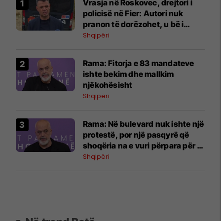
Vrasja në Roskovec, drejtori i
policisë në Fier: Autori nuk
pranon të dorëzohet, u bë i
mundur lirimi i vajzës
Shqipëri
Rama: Fitorja e 83 mandateve
ishte bekim dhe mallkim
njëkohësisht
Shqipëri
Rama: Në bulevard nuk ishte një
protestë, por një pasqyrë që
shoqëria na e vuri përpara për të
parë vetveten
Shqipëri