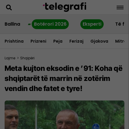
Ballina
Botërori 2026
Eksperti
Të fu
Prishtina
Prizreni
Peja
Ferizaj
Gjakova
Mitrov
Lajme
>
Shqipëri
Meta kujton eksodin e ’91: Koha që
shqiptarët të marrin në zotërim
vendin dhe fatet e tyre!