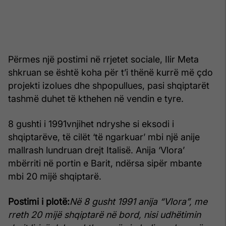
Përmes një postimi në rrjetet sociale, Ilir Meta
shkruan se është koha për t’i thënë kurrë më çdo
projekti izolues dhe shpopullues, pasi shqiptarët
tashmë duhet të kthehen në vendin e tyre.
8 gushti i 1991vnjihet ndryshe si eksodi i
shqiptarëve, të cilët ‘të ngarkuar’ mbi një anije
mallrash lundruan drejt Italisë. Anija ‘Vlora’
mbërriti në portin e Barit, ndërsa sipër mbante
mbi 20 mijë shqiptarë.
Postimi i plotë:
Në 8 gusht 1991 anija “Vlora”, me
rreth 20 mijë shqiptarë në bord, nisi udhëtimin