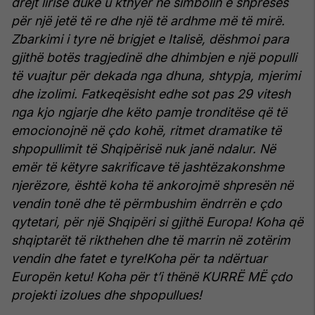
drejt lirisë duke u kthyer në simbolin e shpresës
për një jetë të re dhe një të ardhme më të mirë.
Zbarkimi i tyre në brigjet e Italisë, dëshmoi para
gjithë botës tragjedinë dhe dhimbjen e një populli
të vuajtur për dekada nga dhuna, shtypja, mjerimi
dhe izolimi.
Fatkeqësisht edhe sot pas 29 vitesh
nga kjo ngjarje dhe këto pamje tronditëse që të
emocionojnë në çdo kohë, ritmet dramatike të
shpopullimit të Shqipërisë nuk janë ndalur. Në
emër të këtyre sakrificave të jashtëzakonshme
njerëzore, është koha të ankorojmë shpresën në
vendin tonë dhe të përmbushim ëndrrën e çdo
qytetari, për një Shqipëri si gjithë Europa!
Koha që
shqiptarët të rikthehen dhe të marrin në zotërim
vendin dhe fatet e tyre!Koha për ta ndërtuar
Europën ketu!
Koha për t’i thënë KURRË MË çdo
projekti izolues dhe shpopullues!