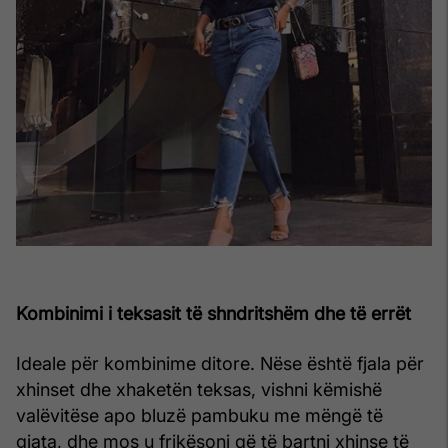
Kombinimi i teksasit të shndritshëm dhe të errët
Ideale për kombinime ditore. Nëse është fjala për
xhinset dhe xhaketën teksas, vishni këmishë
valëvitëse apo bluzë pambuku me mëngë të
gjata, dhe mos u frikësoni që të bartni xhinse të