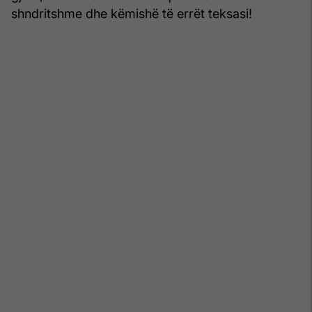
shndritshme dhe këmishë të errët teksasi!