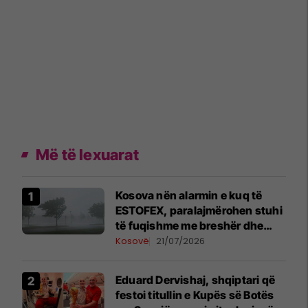
Më të lexuarat
Kosova nën alarmin e kuq të
ESTOFEX, paralajmërohen stuhi
të fuqishme me breshër dhe
erëra të forta
Kosovë
21/07/2026
Eduard Dervishaj, shqiptari që
festoi titullin e Kupës së Botës