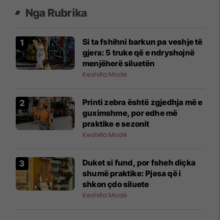
Nga Rubrika
Si ta fshihni barkun pa veshje të
gjera: 5 truke që e ndryshojnë
menjëherë siluetën
Keshilla Modë
Printi zebra është zgjedhja më e
guximshme, por edhe më
praktike e sezonit
Keshilla Modë
Duket si fund, por fsheh diçka
shumë praktike: Pjesa që i
shkon çdo siluete
Keshilla Modë