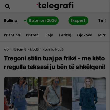
Ballina
Botërori 2026
Eksperti
Të fu
Prishtina
Prizreni
Peja
Ferizaj
Gjakova
Mitrov
Ajo
>
Në formë
>
Modë
>
Keshilla Modë
Tregoni stilin tuaj pa frikë - me këto
rregulla teksasi ju bën të shkëlqeni!