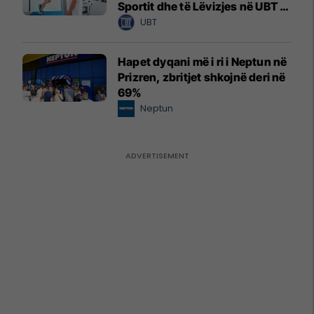
Sportit dhe të Lëvizjes në UBT –
vendet janë të limituara
UBT
Hapet dyqani më i ri i Neptun në
Prizren, zbritjet shkojnë deri në
69%
Neptun