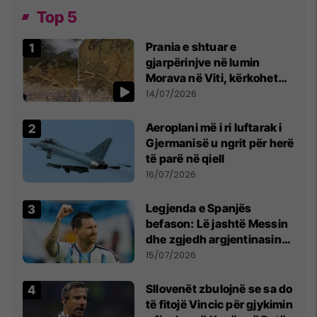
Top 5
Prania e shtuar e
gjarpërinjve në lumin
Morava në Viti, kërkohet
kujdes nga qytetarët
14/07/2026
Aeroplani më i ri luftarak i
Gjermanisë u ngrit për herë
të parë në qiell
16/07/2026
Legjenda e Spanjës
befason: Lë jashtë Messin
dhe zgjedh argjentinasin
më të mirë në botë
15/07/2026
Sllovenët zbulojnë se sa do
të fitojë Vincic për gjykimin