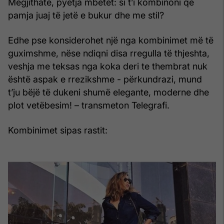
Megjithatë, pyetja mbetet: si t’i kombinoni që
pamja juaj të jetë e bukur dhe me stil?
Edhe pse konsiderohet një nga kombinimet më të
guximshme, nëse ndiqni disa rregulla të thjeshta,
veshja me teksas nga koka deri te thembrat nuk
është aspak e rrezikshme - përkundrazi, mund
t’ju bëjë të dukeni shumë elegante, moderne dhe
plot vetëbesim! – transmeton Telegrafi.
Kombinimet sipas rastit: