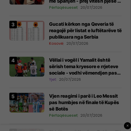
me Spanjën - prej vitesh pjesë e
federatës spanjolle
Përfaqësueset
20/07/2026
Gucati kërkon nga Qeveria të
reagojë për listat e luftëtarëve të
publikuara nga Serbia
Kosovë
20/07/2026
Vëllai i vogël i Yamalit është
sërish tema kryesore e rrjeteve
sociale - vodhi vëmendjen pas
finales së Kupës së Botës
Yjet
20/07/2026
Vjen reagimi i parë i Leo Messit
pas humbjes në finale të Kupës
së Botës
Përfaqësueset
20/07/2026
×