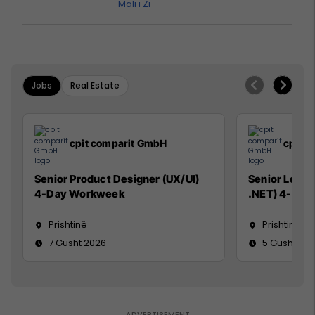
Mali i Zi
Jobs
Real Estate
cpit comparit GmbH
cpit 
Senior Product Designer (UX/UI)
Senior Lead 
4-Day Workweek
.NET) 4-Day
Prishtinë
Prishtinë
7 Gusht 2026
5 Gusht 20