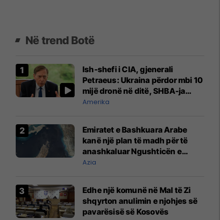
Në trend Botë
Ish-shefi i CIA, gjenerali
Petraeus: Ukraina përdor mbi 10
mijë dronë në ditë, SHBA-ja
mbetet shumë prapa në
Amerika
prodhim
Emiratet e Bashkuara Arabe
kanë një plan të madh për të
anashkaluar Ngushticën e
Hormuzit
Azia
Edhe një komunë në Mal të Zi
shqyrton anulimin e njohjes së
pavarësisë së Kosovës