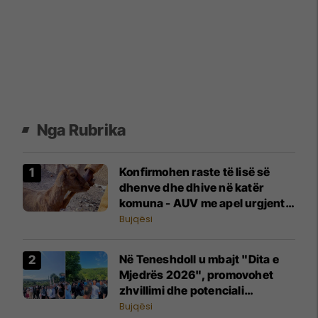
Nga Rubrika
Konfirmohen raste të lisë së
dhenve dhe dhive në katër
komuna - AUV me apel urgjent
për fermerët
Bujqësi
Në Teneshdoll u mbajt "Dita e
Mjedrës 2026", promovohet
zhvillimi dhe potenciali
eksportues i sektorit
Bujqësi