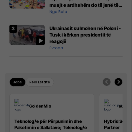
muajt e ardhshëm do të jenë të
pazakontë
Nga Bota
Ukrainasit sulmohen në Poloni -
Tusk i kërkon presidentit të
reagojë
Evropa
Jobs
Real Estate
GoldenMix
sunci
Teknolog/e për Përpunimin dhe
Hybrid Senio
Paketimin e Sallatave; Teknolog/e
Partner