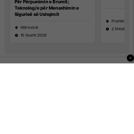
Për Përpunimin e Brumit;
Teknolog/e për Menaxhimin e
Sigurisë së Ushqimit
Prishtinë
Mitrovicë
2 Shtator 2
15 Gusht 2026
×