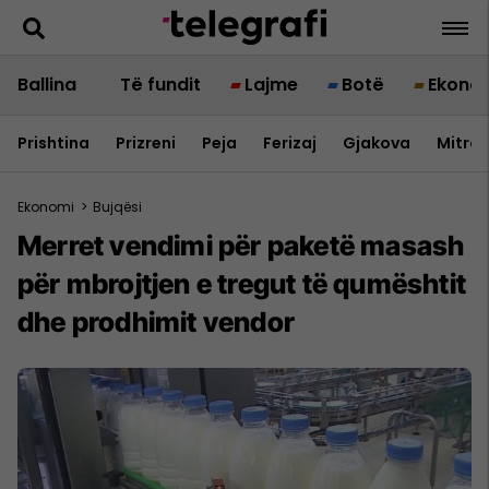
Ballina
Të fundit
Lajme
Botë
Ekono
Prishtina
Prizreni
Peja
Ferizaj
Gjakova
Mitrov
Ekonomi
>
Bujqësi
Merret vendimi për paketë masash
për mbrojtjen e tregut të qumështit
dhe prodhimit vendor