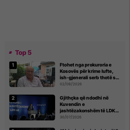
Top 5
Ftohet nga prokuroria e
Kosovës për krime lufte,
ish-gjenerali serb thotë se
dikush e tradhtoi në
02/08/2026
Beograd
Gjithçka që ndodhi në
Kuvendin e
jashtëzakonshëm të LDK-
së
30/07/2026