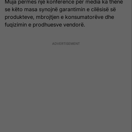
Muja përmes një konference për media ka thënë
se këto masa synojnë garantimin e cilësisë së
produkteve, mbrojtjen e konsumatorëve dhe
fuqizimin e prodhuesve vendorë.