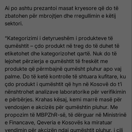
Ai po ashtu prezantoi masat kryesore që do të
zbatohen për mbrojtjen dhe rregullimin e këtij
sektori.
“Kategorizimi i detyrueshëm i produkteve të
qumështit – çdo produkt në treg do të duhet të
etiketohet dhe kategorizohet qartë. Nuk do të
lejohet përzierja e qumështit të freskët me
produkte që përmbajnë qumësht pluhur apo vaj
palme. Do të ketë kontrolle të shtuara kufitare, ku
çdo produkt i qumështit që hyn në Kosovë do t’i
nënshtrohet analizave laboratorike për verifikimin
e përbërjes. Krahas kësaj, kemi marrë masë për
vendosjen e akcizës për qumështin pluhur. Me
propozim të MBPZhR-së, të dërguar në Ministrinë
e Financave, Qeveria e Kosovës ka miratuar
vendimin për akcizën ndaj qumështit pluhur, i cili