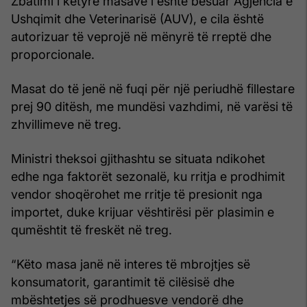
Zbatimi i këtyre masave i është besuar Agjencia e
Ushqimit dhe Veterinarisë (AUV), e cila është
autorizuar të veprojë në mënyrë të rreptë dhe
proporcionale.
Masat do të jenë në fuqi për një periudhë fillestare
prej 90 ditësh, me mundësi vazhdimi, në varësi të
zhvillimeve në treg.
Ministri theksoi gjithashtu se situata ndikohet
edhe nga faktorët sezonalë, ku rritja e prodhimit
vendor shoqërohet me rritje të presionit nga
importet, duke krijuar vështirësi për plasimin e
qumështit të freskët në treg.
“Këto masa janë në interes të mbrojtjes së
konsumatorit, garantimit të cilësisë dhe
mbështetjes së prodhuesve vendorë dhe