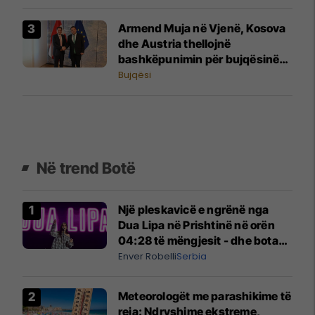
Armend Muja në Vjenë, Kosova
dhe Austria thellojnë
bashkëpunimin për bujqësinë
dhe integrimin evropian
Bujqësi
Në trend Botë
Një pleskavicë e ngrënë nga
Dua Lipa në Prishtinë në orën
04:28 të mëngjesit - dhe bota
digjitale serbe shpall gjendjen e
Enver Robelli
Serbia
luftës
Meteorologët me parashikime të
reja: Ndryshime ekstreme,