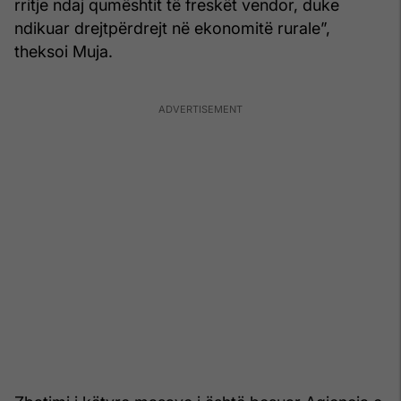
rritje ndaj qumështit të freskët vendor, duke
ndikuar drejtpërdrejt në ekonomitë rurale”,
theksoi Muja.