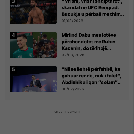
“Vrisni, vrisni shqiptarët”,
skandal në UFC Beograd:
Buzukja u përball me thirrje
anti-shqiptare nga
01/08/2026
tribunat
Mirlind Daku mes lotëve
përshëndetet me Rubin
Kazanin, do të fitojë
miliona te Spartak Moska
02/08/2026
"Nëse është përfshirë, ka
gabuar rëndë, nuk i falet",
Abdixhiku i çon “selam”
Përparim Ramës
30/07/2026