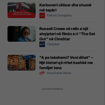
Karburant cilësor dhe shumë
më tepër!
Petrol Company
Russell Crowe në rolin e një
shqiptari në filmin e ri “The Get
Out” në CineStar
Cinestar
"A po takohemi? Veni dihet" –
Një histori që rritet bashkë me
familjet tona
Viva Fresh Store