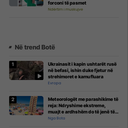
forconi të pasmet
Ndërtim i muskujve
Në trend Botë
Ukrainasit i kapin ushtarët rusë
në befasi, ishin duke fjetur në
strehimoret e kamufluara
Evropa
Meteorologët me parashikime të
reja: Ndryshime ekstreme,
muajt e ardhshëm do të jenë të
pazakontë
Nga Bota