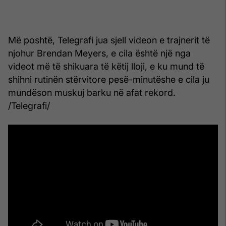
Më poshtë, Telegrafi jua sjell videon e trajnerit të
njohur Brendan Meyers, e cila është një nga
videot më të shikuara të këtij lloji, e ku mund të
shihni rutinën stërvitore pesë-minutëshe e cila ju
mundëson muskuj barku në afat rekord.
/Telegrafi/