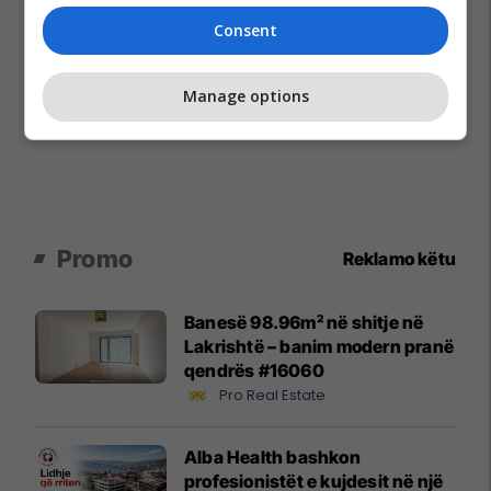
Consent
Manage options
Promo
Reklamo këtu
Banesë 98.96m² në shitje në
Lakrishtë – banim modern pranë
qendrës #16060
Pro Real Estate
Alba Health bashkon
profesionistët e kujdesit në një