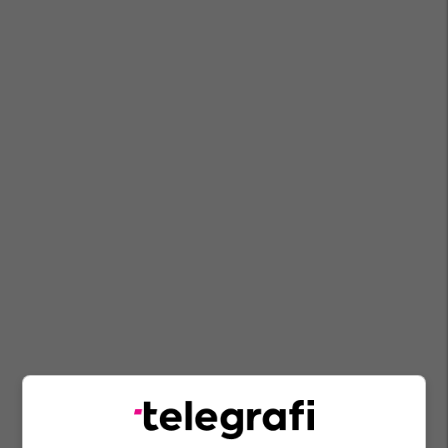
Muskujt E Barkut
Ushtrime Fizike
Brendan Meyers