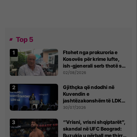
Top 5
Ftohet nga prokuroria e
Kosovës për krime lufte,
ish-gjenerali serb thotë se
dikush e tradhtoi në
02/08/2026
Beograd
Gjithçka që ndodhi në
Kuvendin e
jashtëzakonshëm të LDK-
së
30/07/2026
“Vrisni, vrisni shqiptarët”,
skandal në UFC Beograd:
Buzukja u përball me thirrje