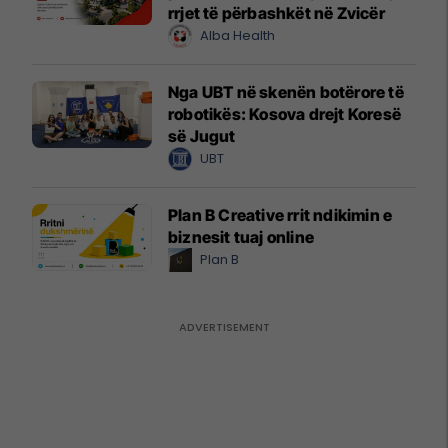
rrjet të përbashkët në Zvicër
Alba Health
Nga UBT në skenën botërore të
robotikës: Kosova drejt Koresë
së Jugut
UBT
Plan B Creative rrit ndikimin e
biznesit tuaj online
Plan B