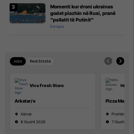
Momenti kur droni ukrainas
godet plazhin në Rusi, pranë
"pallatit të Putinit"
Evropa
Jobs
Real Estate
Viva Fresh Store
Hebs 
Arkatar/e
Pizza Man
Xërxë
Prishtinë
8 Gusht 2026
7 Gusht 20