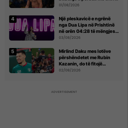
anti-shqiptare nga
01/08/2026
tribunat
Një pleskavicë e ngrënë
nga Dua Lipa në Prishtinë
në orën 04:28 të mëngjesit
- dhe bota digjitale serbe
03/08/2026
shpall gjendjen e luftës
Mirlind Daku mes lotëve
përshëndetet me Rubin
Kazanin, do të fitojë
miliona te Spartak Moska
02/08/2026