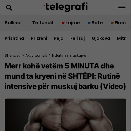
Ballina
Të fundit
Lajme
Botë
Ekono
Prishtina
Prizreni
Peja
Ferizaj
Gjakova
Mitrov
Shëndeti
>
Aktiviteti fizik
>
Ndërtim i muskujve
Merr kohë vetëm 5 MINUTA dhe
mund ta kryeni në SHTËPI: Rutinë
intensive për muskuj barku (Video)