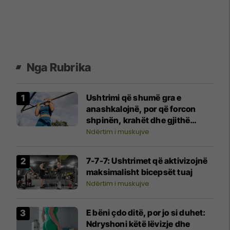
Nga Rubrika
Ushtrimi që shumë gra e
anashkalojnë, por që forcon
shpinën, krahët dhe gjithë
trupin
Ndërtim i muskujve
7-7-7: Ushtrimet që aktivizojnë
maksimalisht bicepsët tuaj
Ndërtim i muskujve
E bëni çdo ditë, por jo si duhet:
Ndryshoni këtë lëvizje dhe