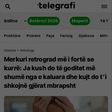
Ballina
Botërori 2026
Eksperti
Të fu
Prishtina
Prizreni
Peja
Ferizaj
Gjakova
Mitrov
Lifestyle
>
Astrologji
Merkuri retrograd më i fortë se
kurrë: Ja kush do të goditet më
shumë nga e kaluara dhe kujt do t’i
shkojnë gjërat mbrapsht