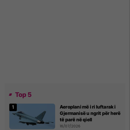
Top 5
Aeroplani më i ri luftarak i
Gjermanisë u ngrit për herë
të parë në qiell
16/07/2026