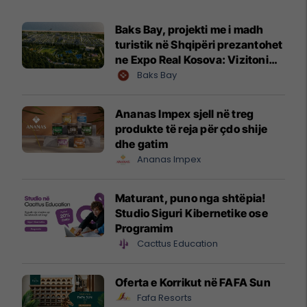
Baks Bay, projekti me i madh
turistik në Shqipëri prezantohet
ne Expo Real Kosova: Vizitoni
shtandin dhe zbuloni
Baks Bay
mundësitë e investimit
Ananas Impex sjell në treg
produkte të reja për çdo shije
dhe gatim
Ananas Impex
Maturant, puno nga shtëpia!
Studio Siguri Kibernetike ose
Programim
Cacttus Education
Oferta e Korrikut në FAFA Sun
Fafa Resorts