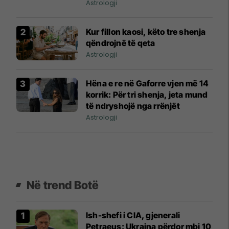
të vështirë
Astrologji
Kur fillon kaosi, këto tre shenja
qëndrojnë të qeta
Astrologji
Hëna e re në Gaforre vjen më 14
korrik: Për tri shenja, jeta mund
të ndryshojë nga rrënjët
Astrologji
Në trend Botë
Ish-shefi i CIA, gjenerali
Petraeus: Ukraina përdor mbi 10