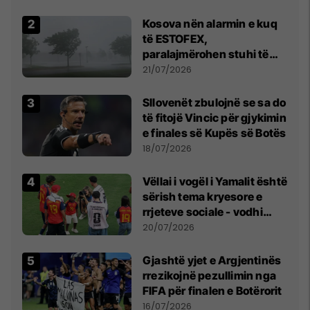
Kosova nën alarmin e kuq
të ESTOFEX,
paralajmërohen stuhi të
fuqishme me breshër dhe
21/07/2026
erëra të forta
Sllovenët zbulojnë se sa do
të fitojë Vincic për gjykimin
e finales së Kupës së Botës
18/07/2026
Vëllai i vogël i Yamalit është
sërish tema kryesore e
rrjeteve sociale - vodhi
vëmendjen pas finales së
20/07/2026
Kupës së Botës
Gjashtë yjet e Argjentinës
rrezikojnë pezullimin nga
FIFA për finalen e Botërorit
16/07/2026