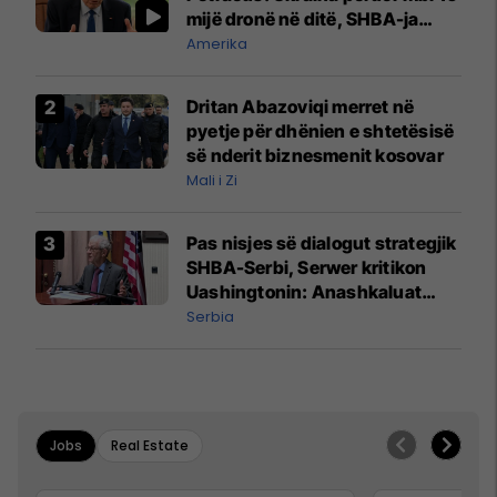
mijë dronë në ditë, SHBA-ja
mbetet shumë prapa në
Amerika
prodhim
Dritan Abazoviqi merret në
pyetje për dhënien e shtetësisë
së nderit biznesmenit kosovar
Mali i Zi
Pas nisjes së dialogut strategjik
SHBA-Serbi, Serwer kritikon
Uashingtonin: Anashkaluat
Banjskën, sulmin ndaj KFOR-it
Serbia
dhe rrëmbimin e Policëve të
Kosovës
Jobs
Real Estate