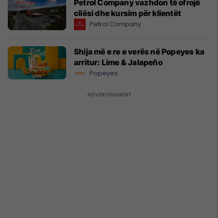
Petrol Company vazhdon të ofrojë
cilësi dhe kursim për klientët
Petrol Company
Shija më e re e verës në Popeyes ka
arritur: Lime & Jalapeño
Popeyes