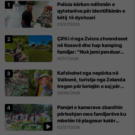
Policia kërkon ndihmën e
qytetarëve për identifikimin e
këtij të dyshuari
02/07/2026
Çifti i ri nga Zvicra zhvendoset
në Kosovë dhe hap kamping
familjar: "Nuk jemi penduar
asnjë ditë"
01/07/2026
Kafshohet nga nepërka në
Valbonë, turistja nga Zelanda
tregon për betejën e saj për
mbijetesë
28/06/2026
Pamjet e kamerave zbardhin
përleshjen mes familjarëve ku
mbetën të plagosur katër
persona
02/07/2026