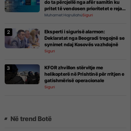
do ta përcjellë nga afër samitin ku
pritet të vendosen prioritetet e reja
të sigurisë
Muhamet Hajrullahu
Siguri
Eksperti i sigurisë alarmon:
Deklaratat nga Beogradi tregojnë se
synimet ndaj Kosovës vazhdojnë
Siguri
​KFOR zhvillon stërvitje me
helikopterë në Prishtinë për rritjen e
gatishmërisë operacionale
Siguri
Në trend Botë