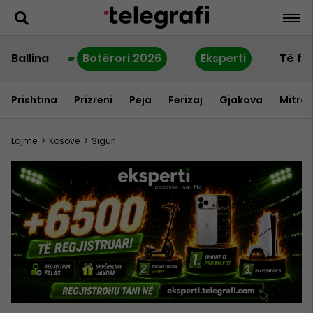
Ballina
Botërori 2026
Eksperti
Të fu
Prishtina
Prizreni
Peja
Ferizaj
Gjakova
Mitrov
Lajme
>
Kosove
>
Siguri