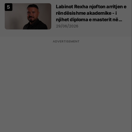
Labinot Rexha njofton arritjen e
rëndësishme akademike - i
njihet diploma e masterit në
Psikologji në Zvicër
29/06/2026