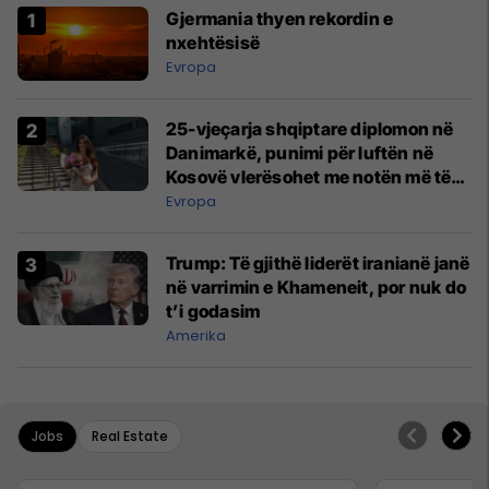
Gjermania thyen rekordin e
nxehtësisë
Evropa
25-vjeçarja shqiptare diplomon në
Danimarkë, punimi për luftën në
Kosovë vlerësohet me notën më të
lartë
Evropa
Trump: Të gjithë liderët iranianë janë
në varrimin e Khameneit, por nuk do
t’i godasim
Amerika
Jobs
Real Estate