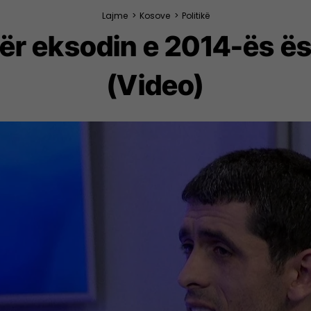
Lajme
>
Kosove
>
Politikë
për eksodin e 2014-ës ës
(Video)