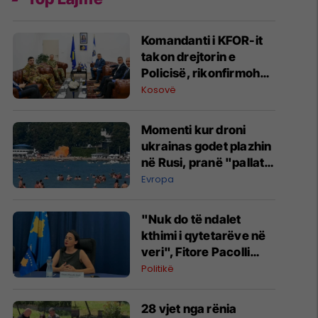
Komandanti i KFOR-it
takon drejtorin e
Policisë, rikonfirmohet
partneriteti për
Kosovë
Kosovën
Momenti kur droni
ukrainas godet plazhin
në Rusi, pranë "pallatit
të Putinit"
Evropa
"Nuk do të ndalet
kthimi i qytetarëve në
veri", Fitore Pacolli
dënon sulmin ndaj
Politikë
familjes Berisha në
Zveçan
28 vjet nga rënia