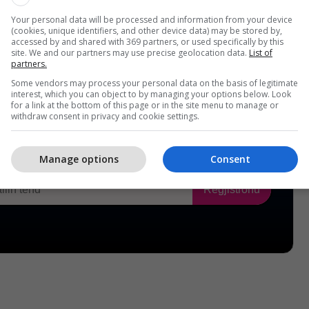
Your personal data will be processed and information from your device
(cookies, unique identifiers, and other device data) may be stored by,
accessed by and shared with 369 partners, or used specifically by this
site. We and our partners may use precise geolocation data.
List of
partners.
Some vendors may process your personal data on the basis of legitimate
interest, which you can object to by managing your options below. Look
for a link at the bottom of this page or in the site menu to manage or
withdraw consent in privacy and cookie settings.
Manage options
Consent