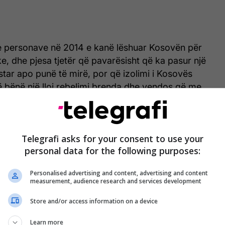
 personave në 2014 e kanë lëshuar Kosovën për
, dhe pjesa tjetër që pavarësisht që ka pasur një
tar apo punë të mirë, por që izolimi i Kosovës
ë bënë një lloj rebelimi brenda dhe vendos që me
 dalë jashtë vendit", ka sqaruar sociologu Mecini.
ë e ka bërë edhe gjendjen politike në vend.
Telegrafi asks for your consent to use your
personal data for the following purposes:
itik ka ndikuar në problemet psikologjike që janë
asa", ka thënë Mecini.
/Telegrafi/
Personalised advertising and content, advertising and content
measurement, audience research and services development
Store and/or access information on a device
Learn more