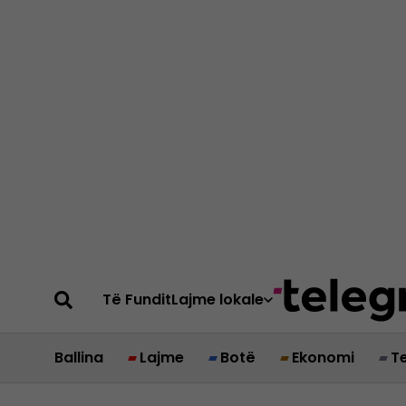
Të Fundit
Lajme lokale
Ballina
Lajme
Botë
Ekonomi
T