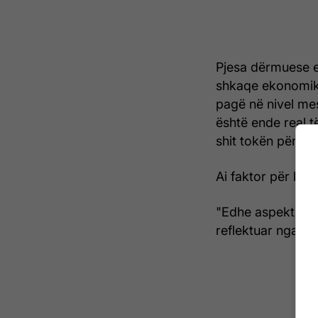
Pjesa dërmuese e
shkaqe ekonomike
pagë në nivel mes
është ende real t
shit tokën për të
Ai faktor për kët
"Edhe aspekti pol
reflektuar nga m