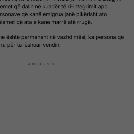
emet që dalin në kuadër të ri-integrimit apo
ersonave që kanë emigrua janë pikërisht ato
lemet që ata e kanë marrë atë rrugë.
ne është permanent në vazhdimësi, ka persona që
a për ta lëshuar vendin.