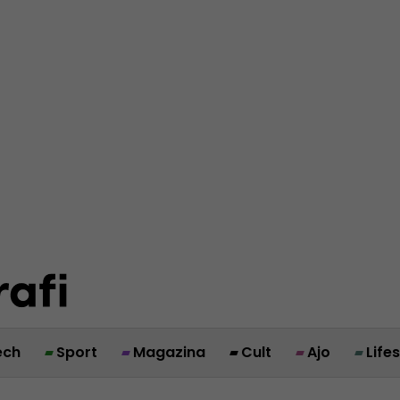
ech
Sport
Magazina
Cult
Ajo
Life