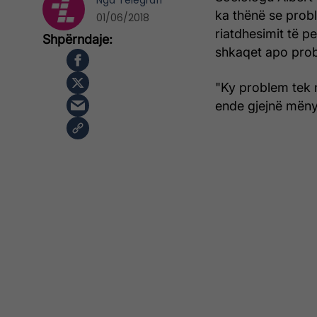
Nga
Telegrafi
ka thënë se probl
01/06/2018
riatdhesimit të p
shkaqet apo prob
"Ky problem tek 
ende gjejnë mënyr