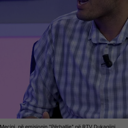
Mecini, në emisionin "Përballje" në RTV Dukagjini