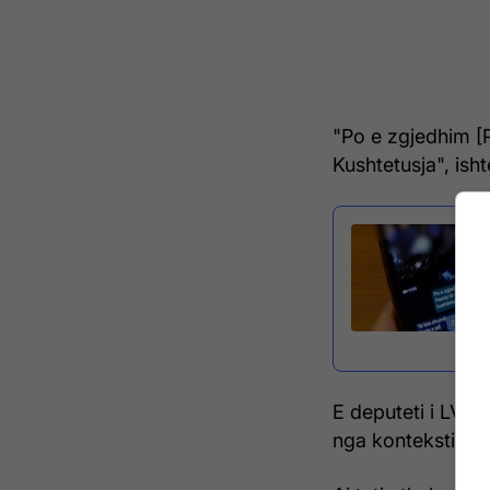
"Po e zgjedhim [P
Kushtetusja", isht
E deputeti i LVV
nga konteksti dhe