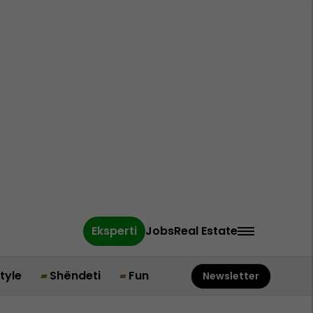
Eksperti
Jobs
Real Estate
style
Shëndeti
Fun
Newsletter