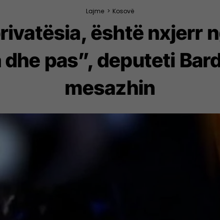
Lajme
>
Kosovë
ivatësia, është nxjerr n
dhe pas”, deputeti Bard
mesazhin