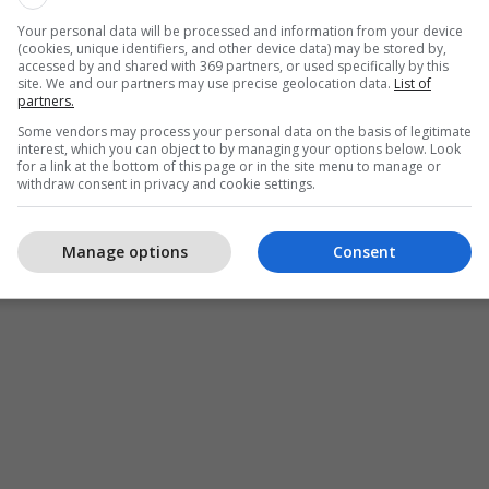
 se ndonëse është person publik biseda ka qenë
Your personal data will be processed and information from your device
(cookies, unique identifiers, and other device data) may be stored by,
accessed by and shared with 369 partners, or used specifically by this
site. We and our partners may use precise geolocation data.
List of
e është i nxjerr nga konteksti, pasi ka komunikim
partners.
e pas asaj pjesë. /Telegrafi/
Some vendors may process your personal data on the basis of legitimate
interest, which you can object to by managing your options below. Look
for a link at the bottom of this page or in the site menu to manage or
withdraw consent in privacy and cookie settings.
Manage options
Consent