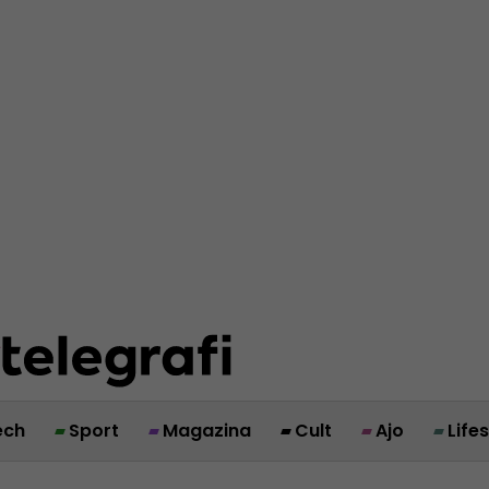
ech
Sport
Magazina
Cult
Ajo
Life