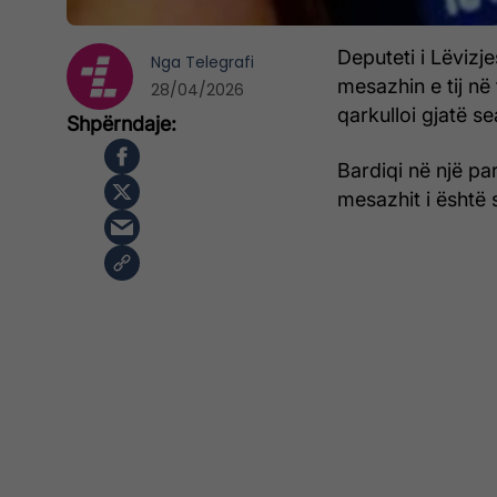
Deputeti i Lëviz
Nga
Telegrafi
mesazhin e tij në
28/04/2026
qarkulloi gjatë s
Bardiqi në një pa
mesazhit i është 