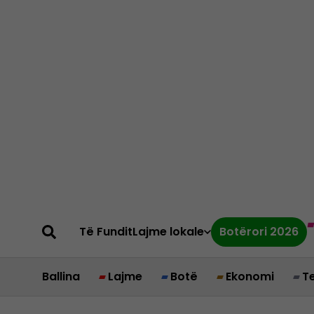
Të Fundit
Lajme lokale
Botërori 2026
Ballina
Lajme
Botë
Ekonomi
T