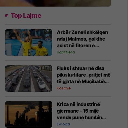
Top Lajme
Arbër Zeneli shkëlqen
ndaj Malmos, gol dhe
asist në fitoren e
Elfsborgut
Ligat tjera
Fluks i shtuar në disa
pika kufitare, pritjet më
të gjata në Muçibabë
dhe Dheu i Bardhë
Kosovë
Kriza në industrinë
gjermane - 15 mijë
vende pune humbin
çdo muaj
Evropa