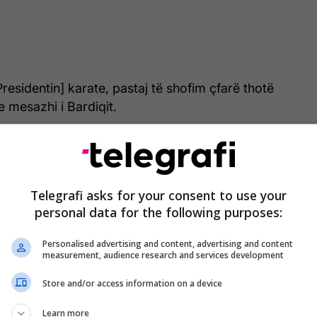
residentin] karate, pastaj të shofim çfarë thotë
e mesazhi i Bardiqit.
“Po e zgjedhim sot karate, pastaj të
shofim çfarë thotë Kushtetusja”, mesazhi
Telegrafi asks for your consent to use your
i njërit prej deputetëve të LVV-së në
personal data for the following purposes:
seancë
Personalised advertising and content, advertising and content
measurement, audience research and services development
 ka reaguar mbrëmë duke thënë se është nxjerrë
Store and/or access information on a device
 i është cenuar privatësia.
Learn more