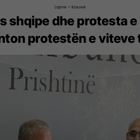
Lajme
>
Kosovë
ës shqipe dhe protesta e P
on protestën e viteve 