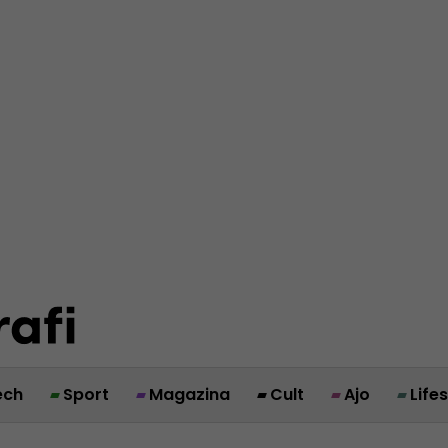
ech
Sport
Magazina
Cult
Ajo
Life