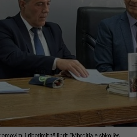
omovimi i ribotimit të librit “Mbrojtja e shkollës