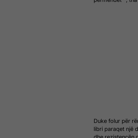
Duke folur për rë
libri paraqet një
dhe rezistencën q