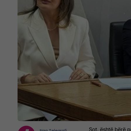
Sot, është bërë pr
Nga
Telegrafi