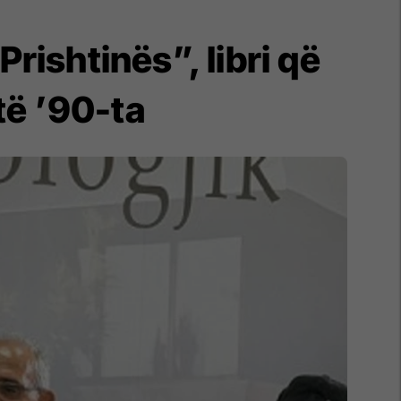
rishtinës”, libri që
të ’90-ta