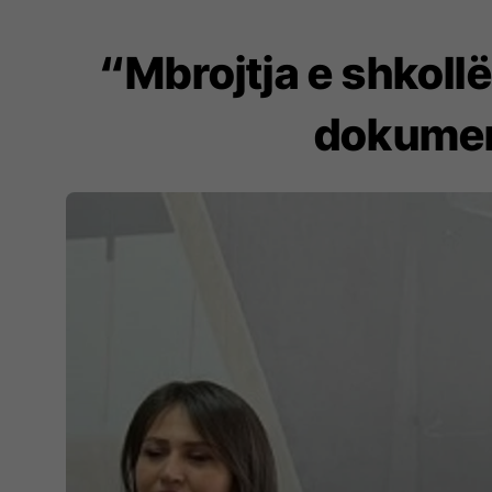
​“Mbrojtja e shkoll
dokument