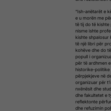
“Ish-anëtarët e k
e u morën me përg
të tij do të kisht
nisme ishte profe
kishte shpalosur 
të një libri për p
kohëve dhe do të
popull i organiz
për të ardhmen e t
historike-politik
përpjekjeve në de
organizuar për t’
nxënësit dhe stud
dhe fakultetet e 
reflektonte përfu
dhe refuzimin pol