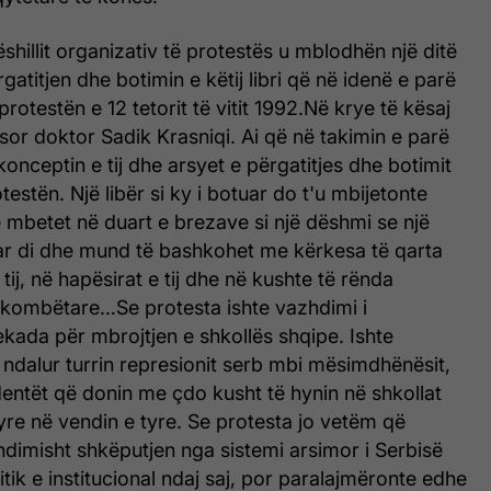
ëshillit organizativ të protestës u mblodhën një ditë
atitjen dhe botimin e këtij libri që në idenë e parë
e protestën e 12 tetorit të vitit 1992.Në krye të kësaj
sor doktor Sadik Krasniqi. Ai që në takimin e parë
konceptin e tij dhe arsyet e përgatitjes dhe botimit
rotestën. Një libër si ky i botuar do t'u mbijetonte
 mbetet në duart e brezave si një dëshmi se një
uar di dhe mund të bashkohet me kërkesa të qarta
ij, në hapësirat e tij dhe në kushte të rënda
e kombëtare…Se protesta ishte vazhdimi i
kada për mbrojtjen e shkollës shqipe. Ishte
i ndalur turrin represionit serb mbi mësimdhënësit,
entët që donin me çdo kusht të hynin në shkollat
tyre në vendin e tyre. Se protesta jo vetëm që
ndimisht shkëputjen nga sistemi arsimor i Serbisë
itik e institucional ndaj saj, por paralajmëronte edhe