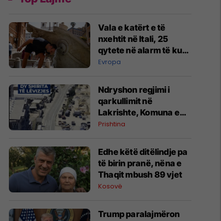
Vala e katërt e të
nxehtit në Itali, 25
qytete në alarm të kuq
- probleme me
Evropa
mungesën e ujit
Ndryshon regjimi i
qarkullimit në
Lakrishte, Komuna e
Prishtinës ofron
Prishtina
shpjegime
Edhe këtë ditëlindje pa
të birin pranë, nëna e
Thaqit mbush 89 vjet
Kosovë
Trump paralajmëron