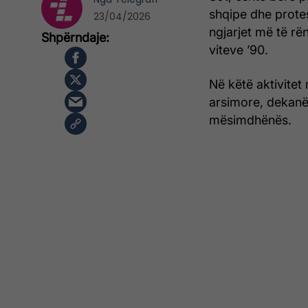
shqipe dhe prote
23/04/2026
ngjarjet më të r
viteve ’90.
Në këtë aktivitet
arsimore, dekanë,
mësimdhënës.