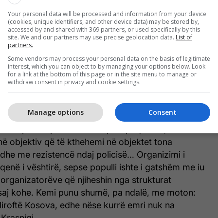
k kemi vlu emër, sepse nuk kemi qenë të interesuar
Your personal data will be processed and information from your device
 me lanë një vepër, një gjurmë historike për brezat
(cookies, unique identifiers, and other device data) may be stored by,
aj këtu shkruan: "Mbrojtja e shkollës shqipe,
accessed by and shared with 369 partners, or used specifically by this
site. We and our partners may use precise geolocation data.
List of
htinë, këshilli organizativ", e jo emër…Unë jam
partners.
. Ishte situatë e rëndë, pushtim nga Serbia kudo.
Some vendors may process your personal data on the basis of legitimate
të gjithëve, helmimet e nxënësve, vrasjet e
interest, which you can object to by managing your options below. Look
for a link at the bottom of this page or in the site menu to manage or
rë, suprimim i autonomisë, burgosje, rrahje,
withdraw consent in privacy and cookie settings.
e shkollave shqipe. E domosdoshme natyrisht,
estave me moton "Mbrojtja e shkollës shqipe", në
Manage options
Consent
mineli serb pat thonë se "shqiptarët janë futë në
Dita e parë e protestës ka qenë paqësore, ndërsa
në objektiv që të kthehemi në objektet tona
edhe me rezistencë ndaj policisë… Organizimi i
qenë i vështirë, sepse populli ishte i gatshëm me iu
ë organizatorëve që njiheshin nga strukturat
asaj kohe. Kemi punu shumë, pa ndalë, me moton:
liroftë Kosova, edhe nëse kurrë emri nuk na
Krasniqi.