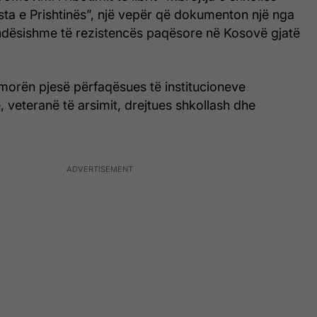
sta e Prishtinës”, një vepër që dokumenton një nga
ëndësishme të rezistencës paqësore në Kosovë gjatë
 morën pjesë përfaqësues të institucioneve
 veteranë të arsimit, drejtues shkollash dhe