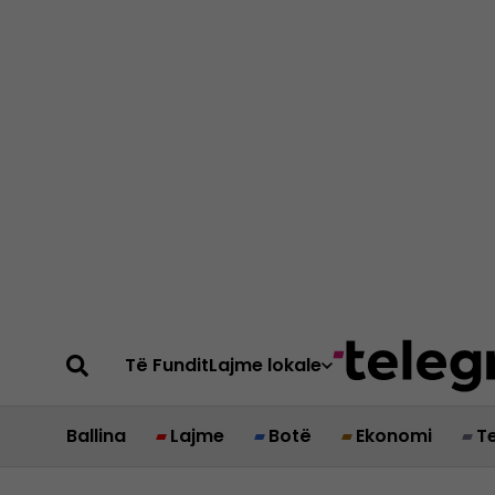
Të Fundit
Lajme lokale
Ballina
Lajme
Botë
Ekonomi
T