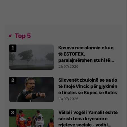
Top 5
Kosova nën alarmin e kuq
të ESTOFEX,
paralajmërohen stuhi të
fuqishme me breshër dhe
21/07/2026
erëra të forta
Sllovenët zbulojnë se sa do
të fitojë Vincic për gjykimin
e finales së Kupës së Botës
18/07/2026
Vëllai i vogël i Yamalit është
sërish tema kryesore e
rrjeteve sociale - vodhi