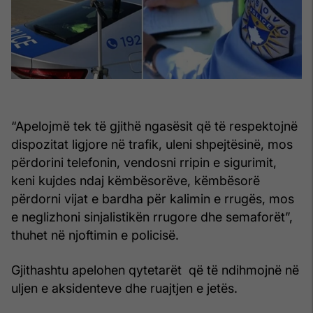
“Apelojmë tek të gjithë ngasësit që të respektojnë
dispozitat ligjore në trafik, uleni shpejtësinë, mos
përdorini telefonin, vendosni rripin e sigurimit,
keni kujdes ndaj këmbësorëve, këmbësorë
përdorni vijat e bardha për kalimin e rrugës, mos
e neglizhoni sinjalistikën rrugore dhe semaforët”,
thuhet në njoftimin e policisë.
Gjithashtu apelohen qytetarët që të ndihmojnë në
uljen e aksidenteve dhe ruajtjen e jetës.