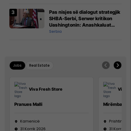
prodhim
Pas nisjes së dialogut strategjik
SHBA-Serbi, Serwer kritikon
Uashingtonin: Anashkaluat
Banjskën, sulmin ndaj KFOR-it
Serbia
dhe rrëmbimin e Policëve të
Kosovës
Jobs
Real Estate
Viva Fresh Store
Viva F
Pranues Malli
Mirëmbajtës
Kamenicë
Prishtinë
31 Korrik 2026
31 Korrik 20