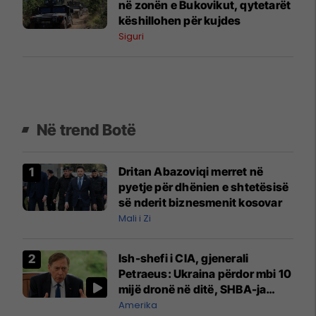
në zonën e Bukovikut, qytetarët
këshillohen për kujdes
Siguri
Në trend Botë
Dritan Abazoviqi merret në
pyetje për dhënien e shtetësisë
së nderit biznesmenit kosovar
Mali i Zi
Ish-shefi i CIA, gjenerali
Petraeus: Ukraina përdor mbi 10
mijë dronë në ditë, SHBA-ja
mbetet shumë prapa në
Amerika