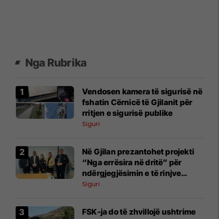
Nga Rubrika
Vendosen kamera të sigurisë në
fshatin Cërnicë të Gjilanit për
rritjen e sigurisë publike
Siguri
Në Gjilan prezantohet projekti
“Nga errësira në dritë” për
ndërgjegjësimin e të rinjve
kundër dukurive negative
Siguri
FSK-ja do të zhvillojë ushtrime