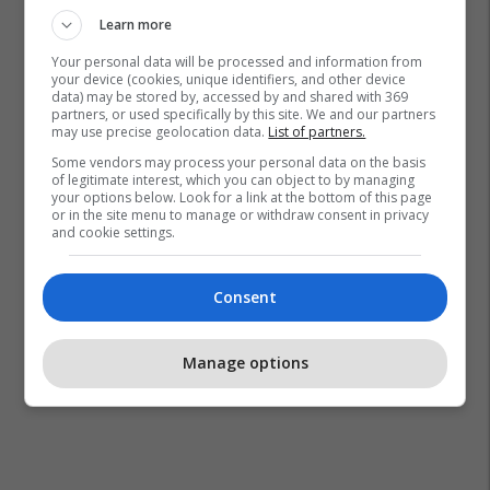
Policia Ne Gjilan
Gjoba
Aksident
Learn more
Your personal data will be processed and information from
your device (cookies, unique identifiers, and other device
data) may be stored by, accessed by and shared with 369
partners, or used specifically by this site. We and our partners
may use precise geolocation data.
List of partners.
Some vendors may process your personal data on the basis
of legitimate interest, which you can object to by managing
your options below. Look for a link at the bottom of this page
or in the site menu to manage or withdraw consent in privacy
and cookie settings.
Consent
Manage options