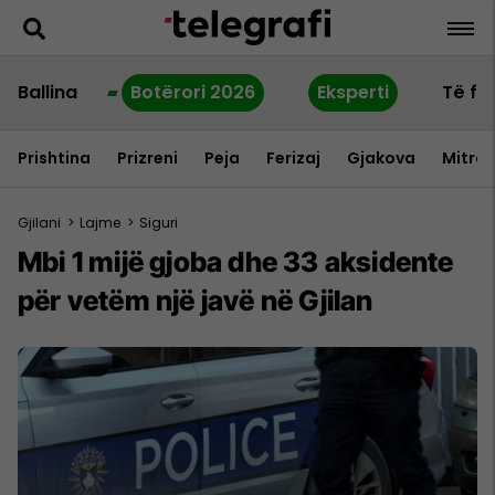
Ballina
Botërori 2026
Eksperti
Të fu
Prishtina
Prizreni
Peja
Ferizaj
Gjakova
Mitrov
Gjilani
>
Lajme
>
Siguri
Mbi 1 mijë gjoba dhe 33 aksidente
për vetëm një javë në Gjilan