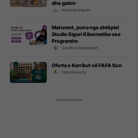
dhe gatim
Ananas Impex
Maturant, puno nga shtëpia!
Studio Siguri Kibernetike ose
Programim
Cacttus Education
Oferta e Korrikut në FAFA Sun
Fafa Resorts