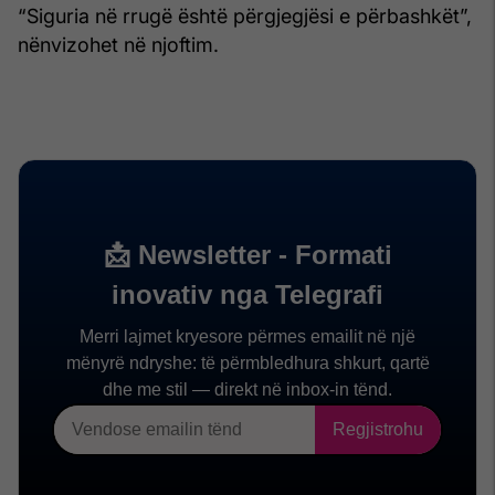
“Siguria në rrugë është përgjegjësi e përbashkët”,
nënvizohet në njoftim.