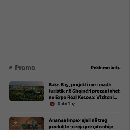
Promo
Reklamo këtu
Baks Bay, projekti me i madh
turistik në Shqipëri prezantohet
ne Expo Real Kosova: Vizitoni
shtandin dhe zbuloni
Baks Bay
mundësitë e investimit
Ananas Impex sjell në treg
produkte të reja për çdo shije