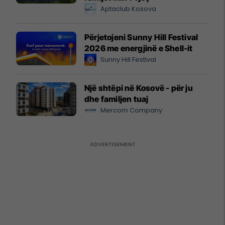
Aptaclub Kosova
Përjetojeni Sunny Hill Festival
2026 me energjinë e Shell-it
Sunny Hill Festival
Një shtëpi në Kosovë - për ju
dhe familjen tuaj
Mercom Company