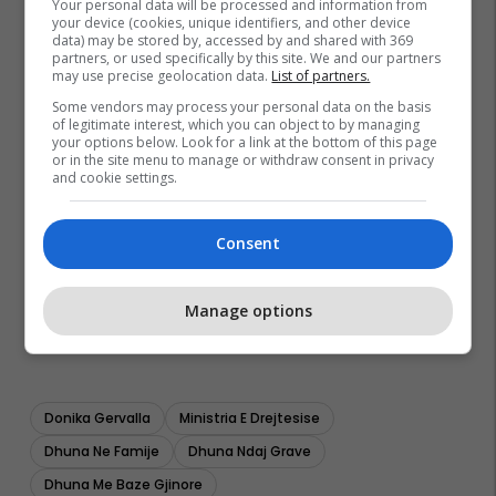
Your personal data will be processed and information from
your device (cookies, unique identifiers, and other device
data) may be stored by, accessed by and shared with 369
partners, or used specifically by this site. We and our partners
may use precise geolocation data.
List of partners.
Some vendors may process your personal data on the basis
of legitimate interest, which you can object to by managing
your options below. Look for a link at the bottom of this page
or in the site menu to manage or withdraw consent in privacy
and cookie settings.
Consent
Manage options
Donika Gervalla
Ministria E Drejtesise
Dhuna Ne Famije
Dhuna Ndaj Grave
Dhuna Me Baze Gjinore