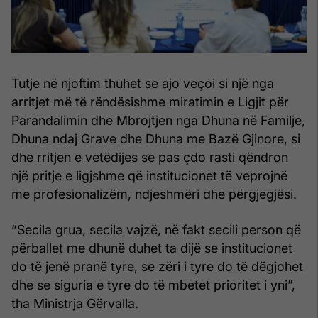
Tutje në njoftim thuhet se ajo veçoi si një nga
arritjet më të rëndësishme miratimin e Ligjit për
Parandalimin dhe Mbrojtjen nga Dhuna në Familje,
Dhuna ndaj Grave dhe Dhuna me Bazë Gjinore, si
dhe rritjen e vetëdijes se pas çdo rasti qëndron
një pritje e ligjshme që institucionet të veprojnë
me profesionalizëm, ndjeshmëri dhe përgjegjësi.
“Secila grua, secila vajzë, në fakt secili person që
përballet me dhunë duhet ta dijë se institucionet
do të jenë pranë tyre, se zëri i tyre do të dëgjohet
dhe se siguria e tyre do të mbetet prioritet i yni”,
tha Ministrja Gërvalla.