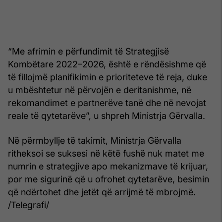
“Me afrimin e përfundimit të Strategjisë
Kombëtare 2022–2026, është e rëndësishme që
të fillojmë planifikimin e prioriteteve të reja, duke
u mbështetur në përvojën e deritanishme, në
rekomandimet e partnerëve tanë dhe në nevojat
reale të qytetarëve”, u shpreh Ministrja Gërvalla.
Në përmbyllje të takimit, Ministrja Gërvalla
ritheksoi se suksesi në këtë fushë nuk matet me
numrin e strategjive apo mekanizmave të krijuar,
por me sigurinë që u ofrohet qytetarëve, besimin
që ndërtohet dhe jetët që arrijmë të mbrojmë.
/Telegrafi/