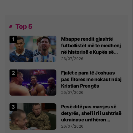
Top 5
Mbappe rendit gjashtë
futbollistët më të mëdhenj
në historinë e Kupës së
Botës, Messi mbetet i dyti
23/07/2026
Fjalët e para të Joshuas
pas fitores me nokaut ndaj
Kristian Prengës
26/07/2026
Pesë ditë pas marrjes së
detyrës, shefi i ri i ushtrisë
ukrainase urdhëron
kontroll të madh
26/07/2026