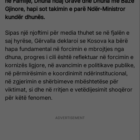
në Familje, Dhuna ndaj Grave dhe Dhuna me Bazë
Gjinore, hapi sot takimin e parë Ndër-Ministror
kundër dhunës.
Sipas një njoftimi për media thuhet se në fjalën e
saj hyrëse, Gërvalla deklaroi se Kosova ka bërë
hapa fundamental në forcimin e mbrojtjes nga
dhuna, progres i cili është reflektuar në forcimin e
kornizës ligjore, në avancimin e politikave publike,
në përmirësimin e koordinimit ndërinstitucional,
në zgjerimin e shërbimeve mbështetëse për
viktimat, si dhe në rritjen e vetëdijesimit shoqëror
për këtë fenomen.