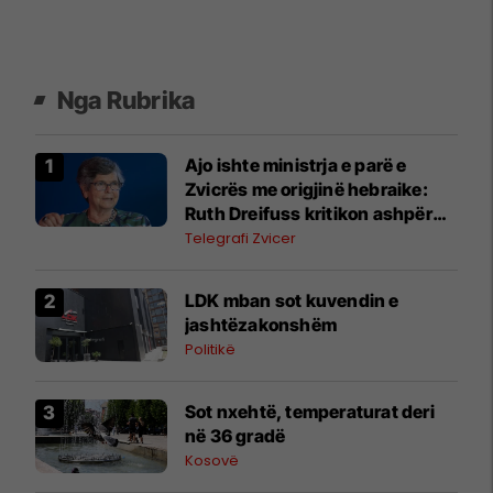
Nga Rubrika
Ajo ishte ministrja e parë e
Zvicrës me origjinë hebraike:
Ruth Dreifuss kritikon ashpër
krimet e luftës të Izraelit në
Telegrafi Zvicer
Gazë
LDK mban sot kuvendin e
jashtëzakonshëm
Politikë
Sot nxehtë, temperaturat deri
në 36 gradë
Kosovë