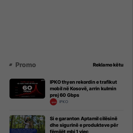
Promo
Reklamo këtu
IPKO thyen rekordin e trafikut
mobil në Kosovë, arrin kulmin
prej 60 Gbps
IPKO
Si e garanton Aptamil cilësinë
dhe sigurinë e produkteve për
fëmijët mbi 1 vjeç