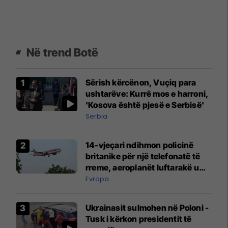
Në trend Botë
Sërish kërcënon, Vuçiq para
ushtarëve: Kurrë mos e harroni,
'Kosova është pjesë e Serbisë'
Serbia
14-vjeçari ndihmon policinë
britanike për një telefonatë të
rreme, aeroplanët luftarakë u
ngritën në ajër për të
Evropa
interceptuar fluturaken e Qatar
Airways që po shkonte drejt
Ukrainasit sulmohen në Poloni -
Mançesterit
Tusk i kërkon presidentit të