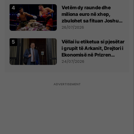
Vetëm dy raunde dhe
miliona euro në xhep,
zbulohet sa fituan Joshua
e Prenga
26/07/2026
Vëllai iu etiketua si pjesëtar
i grupit të Arkanit, Drejtori i
Ekonomisë në Prizren
mohon pretendimet
24/07/2026