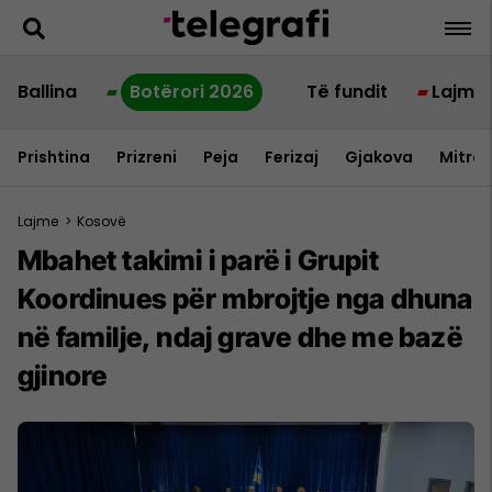
Ballina
Botërori 2026
Të fundit
Lajme
Prishtina
Prizreni
Peja
Ferizaj
Gjakova
Mitrov
Lajme
>
Kosovë
Mbahet takimi i parë i Grupit
Koordinues për mbrojtje nga dhuna
në familje, ndaj grave dhe me bazë
gjinore