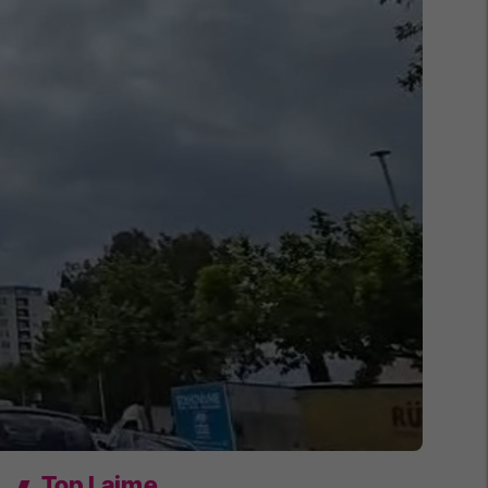
Top Lajme