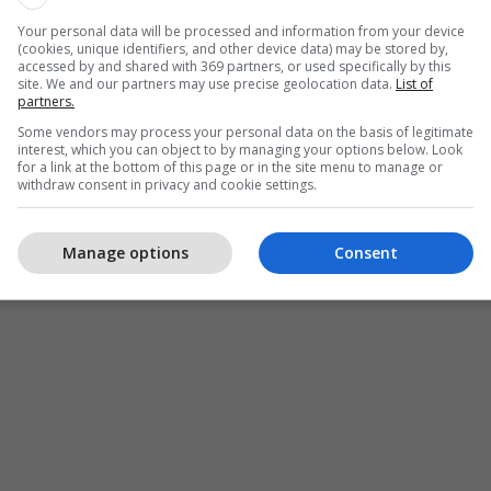
Your personal data will be processed and information from your device
(cookies, unique identifiers, and other device data) may be stored by,
accessed by and shared with 369 partners, or used specifically by this
site. We and our partners may use precise geolocation data.
List of
partners.
Some vendors may process your personal data on the basis of legitimate
interest, which you can object to by managing your options below. Look
for a link at the bottom of this page or in the site menu to manage or
withdraw consent in privacy and cookie settings.
Manage options
Consent