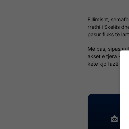
Fillimisht, semaf
rrethi i Skelës dh
pasur fluks të lar
Më pas, sipas aut
akset e tjera krye
ketë kjo fazë test