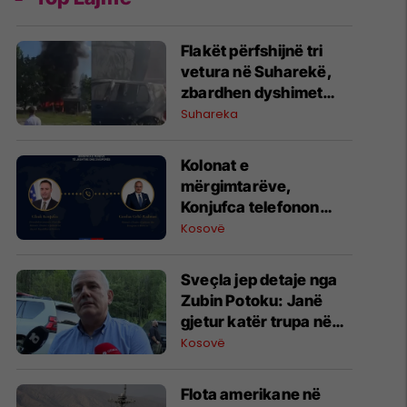
Flakët përfshijnë tri
vetura në Suharekë,
zbardhen dyshimet
fillestare
Suhareka
Kolonat e
mërgimtarëve,
Konjufca telefonon
autoritetet kroate për
Kosovë
zgjidhje
Sveçla jep detaje nga
Zubin Potoku: Janë
gjetur katër trupa në
varrezën e re masive
Kosovë
Flota amerikane në