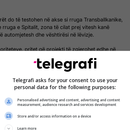
orët do të testohen në akse si rruga Transballkanike,
e rruga e Spitalit, zona të cilat prej vitesh kanë
të automjetesh dhe vështirësi në lëvizje.
oriteteve, pritet që projekti të zgjerohet edhe në
sore të qytetit, në varësi të efektivitetit që do të
imi.
Telegrafi asks for your consent to use your
personal data for the following purposes:
Personalised advertising and content, advertising and content
measurement, audience research and services development
Store and/or access information on a device
Learn more