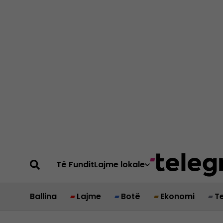
Të Fundit
Lajme lokale
Ballina
Lajme
Botë
Ekonomi
T