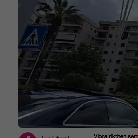
Vlora rikthen sem
Nga
Telegrafi