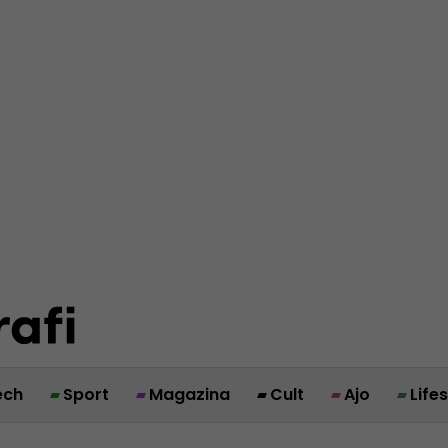
ech
Sport
Magazina
Cult
Ajo
Life