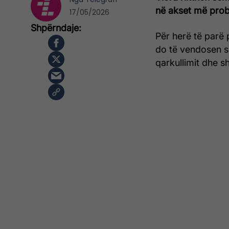
në akset më probl
17/05/2026
Për herë të parë 
do të vendosen s
qarkullimit dhe sh