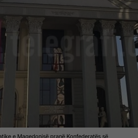
atike e Maqedonisë pranë Konfederatës së