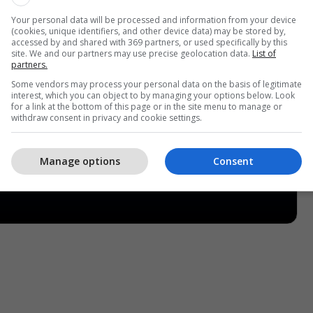
Your personal data will be processed and information from your device
(cookies, unique identifiers, and other device data) may be stored by,
accessed by and shared with 369 partners, or used specifically by this
site. We and our partners may use precise geolocation data.
List of
partners.
Some vendors may process your personal data on the basis of legitimate
interest, which you can object to by managing your options below. Look
for a link at the bottom of this page or in the site menu to manage or
withdraw consent in privacy and cookie settings.
Manage options
Consent