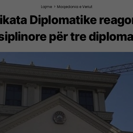
Lajme
>
Maqedonia e Veriut
ikata Diplomatike reago
siplinore për tre diplom