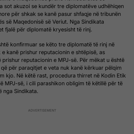
ra sot akuzoi se kundër tre diplomatëve udhëhiqen
nore për shkak se kanë pasur shfaqje në tribunën
ës së Maqedonisë së Veriut. Nga Sindikata
 fjalë për diplomatë kryesisht të rinj.
të konfirmuar se këto tre diplomatë të rinj në
e kanë prishur reputacionin e shtëpisë, as
ë prishur reputacionin e MPJ-së. Për mëkat u është
 që për paraqitjet e veta nuk kanë kërkuar pëlqim
ëm kjo. Në këtë rast, procedura thirret në Kodin Etik
 MPJ-së, i cili parashikon obligim të këtillë për të
ë nga Sindikata.