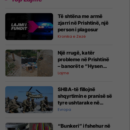
Të shtëna me armë
zjarri në Prishtinë, një
person i plagosur
Kronika e Zezë
Një rrugë, katër
probleme në Prishtinë
– banorët e “Hysen
Tërpezës” kërkojnë
Lajme
reagim urgjent nga
Komuna
SHBA-të fillojnë
shqyrtimin e pranisë së
tyre ushtarake në
Evropë
Evropa
“Bunkeri” i fshehur në