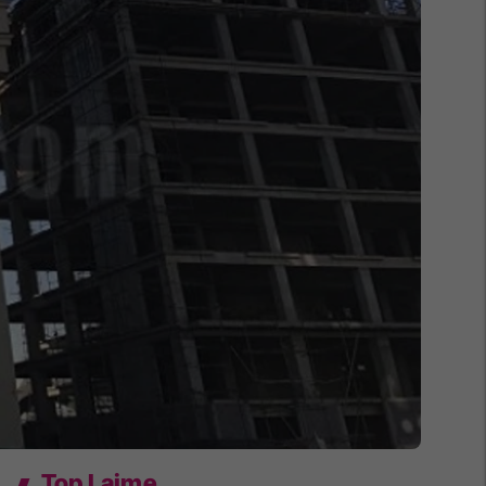
Top Lajme