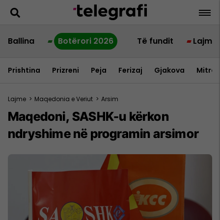
Ballina
Botërori 2026
Të fundit
Lajme
Prishtina
Prizreni
Peja
Ferizaj
Gjakova
Mitrov
Lajme
>
Maqedonia e Veriut
>
Arsim
Maqedoni, SASHK-u kërkon
ndryshime në programin arsimor