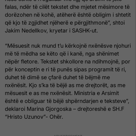
falas, ndër të cilët tekstet dhe mjetet mësimore të
dorëzohen në kohë, atëherë është obligim i shtetit
që kjo të zgjidhet njëherë e përgjithmonë”, shtoi
Jakim Nedellkov, kryetar i SASHK-ut.
“Mësuesit nuk mund t’u kërkojnë nxënësve njohuri
më të mëdha se këto që i kanë, nga shënimet
nëpër fletore. Tekstet shkollore na ndihmojnë, por
për konceptin e ri të punës sipas programit të ri,
duhet të dimë se çfarë duhet të bëjmë me
nxënësit. Kjo s’ka të bëjë as me drejtorët, as me
mësuesit e as me nxënësit. Ministria e Arsimit
është e obliguar të bëjë shpërndarjen e teksteve”,
deklaroi Marina Gjorgoska – drejtoreshë e SH.F
“Hristo Uzunov”- Ohër.