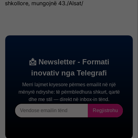
shkollore, mungojnë 43./Alsat/