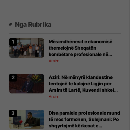
Nga Rubrika
Mësimdhënësit e ekonomisë
themelojnë Shoqatën
kombëtare profesionale në
Maqedoninë e Veriut
Arsim
Aziri: Në mënyrë klandestine
tentojnë të kalojnë Ligjin për
Arsim të Lartë, Kuvendi shkel
rregulloren
Arsim
Disa paralele profesionale mund
të mos formohen, Sulejmani: Po
shqyrtojmë kërkesat e