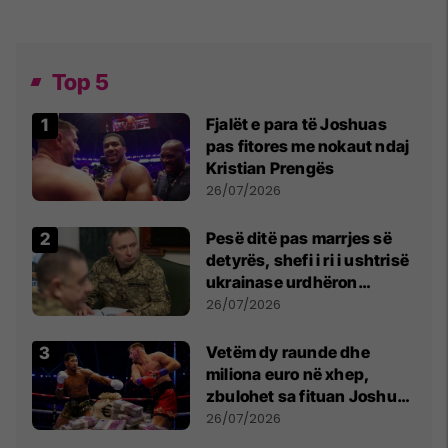
Top 5
Fjalët e para të Joshuas
pas fitores me nokaut ndaj
Kristian Prengës
26/07/2026
Pesë ditë pas marrjes së
detyrës, shefi i ri i ushtrisë
ukrainase urdhëron
kontroll të madh
26/07/2026
Vetëm dy raunde dhe
miliona euro në xhep,
zbulohet sa fituan Joshua
e Prenga
26/07/2026