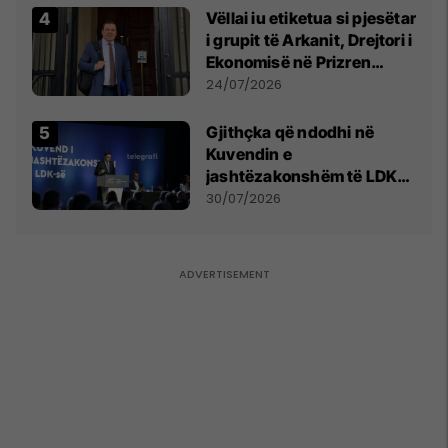
Vëllai iu etiketua si pjesëtar
i grupit të Arkanit, Drejtori i
Ekonomisë në Prizren
mohon pretendimet
24/07/2026
Gjithçka që ndodhi në
Kuvendin e
jashtëzakonshëm të LDK-
së
30/07/2026