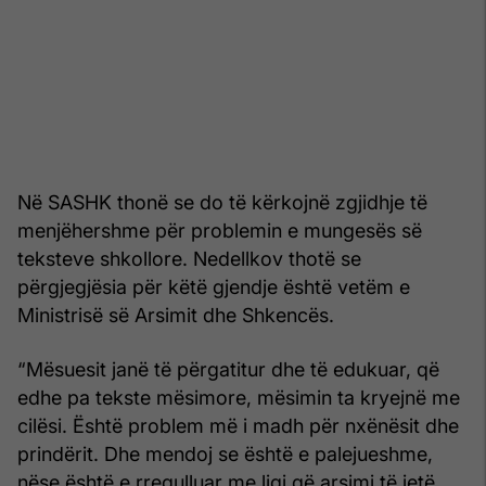
Në SASHK thonë se do të kërkojnë zgjidhje të
menjëhershme për problemin e mungesës së
teksteve shkollore. Nedellkov thotë se
përgjegjësia për këtë gjendje është vetëm e
Ministrisë së Arsimit dhe Shkencës.
“Mësuesit janë të përgatitur dhe të edukuar, që
edhe pa tekste mësimore, mësimin ta kryejnë me
cilësi. Është problem më i madh për nxënësit dhe
prindërit. Dhe mendoj se është e palejueshme,
nëse është e rregulluar me ligj që arsimi të jetë