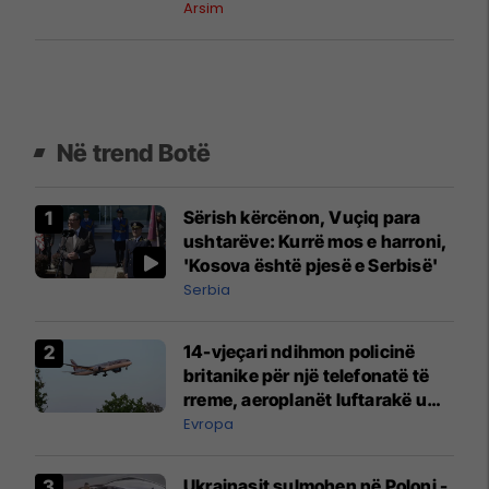
shkollave
Arsim
Në trend Botë
Sërish kërcënon, Vuçiq para
ushtarëve: Kurrë mos e harroni,
'Kosova është pjesë e Serbisë'
Serbia
14-vjeçari ndihmon policinë
britanike për një telefonatë të
rreme, aeroplanët luftarakë u
ngritën në ajër për të
Evropa
interceptuar fluturaken e Qatar
Airways që po shkonte drejt
Ukrainasit sulmohen në Poloni -