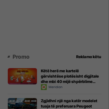
Promo
Reklamo këtu
Këtë herë me kartelë
gërvishtëse plotësisht digjitale
dhe mbi 40 mijë shpërblime
instant!
Meridian
Zgjidhni një nga katër modelet
tuaja të preferuara Peugeot