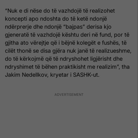
“Nuk e di nëse do të vazhdojë të realizohet
koncepti apo ndoshta do të ketë ndonjë
ndërprerje dhe ndonjë “bajpas” derisa kjo
gjeneratë të vazhdojë kështu deri në fund, por të
gjitha ato vërejtje që i bëjnë kolegët e fushës, të
cilët thonë se disa gjëra nuk janë të realizueshme,
do të kërkojmë që të ndryshohet ligjërisht dhe
ndryshimet të bëhen praktikisht me realizim”, tha
Jakim Nedellkov, kryetar i SASHK-ut.