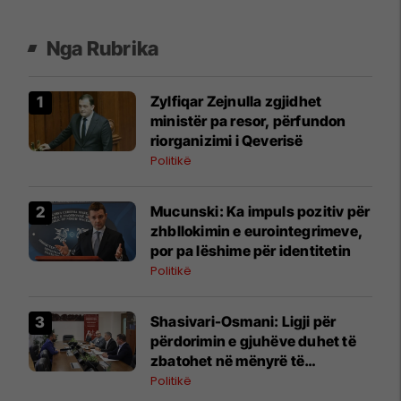
Nga Rubrika
Zylfiqar Zejnulla zgjidhet
ministër pa resor, përfundon
riorganizimi i Qeverisë
Politikë
Mucunski: Ka impuls pozitiv për
zhbllokimin e eurointegrimeve,
por pa lëshime për identitetin
Politikë
Shasivari-Osmani: Ligji për
përdorimin e gjuhëve duhet të
zbatohet në mënyrë të
vazhdueshme në të gjitha
Politikë
institucionet