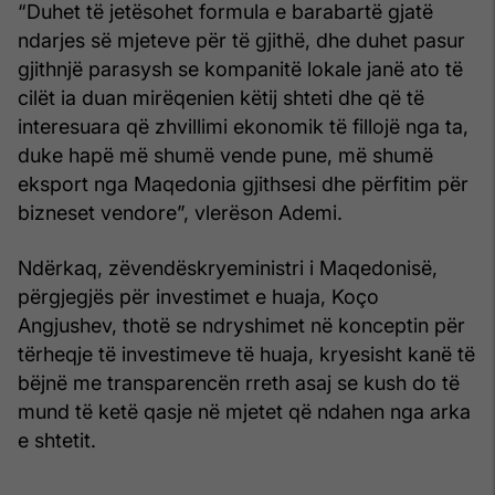
“Duhet të jetësohet formula e barabartë gjatë
ndarjes së mjeteve për të gjithë, dhe duhet pasur
gjithnjë parasysh se kompanitë lokale janë ato të
cilët ia duan mirëqenien këtij shteti dhe që të
interesuara që zhvillimi ekonomik të fillojë nga ta,
duke hapë më shumë vende pune, më shumë
eksport nga Maqedonia gjithsesi dhe përfitim për
bizneset vendore”, vlerëson Ademi.
Ndërkaq, zëvendëskryeministri i Maqedonisë,
përgjegjës për investimet e huaja, Koço
Angjushev, thotë se ndryshimet në konceptin për
tërheqje të investimeve të huaja, kryesisht kanë të
bëjnë me transparencën rreth asaj se kush do të
mund të ketë qasje në mjetet që ndahen nga arka
e shtetit.