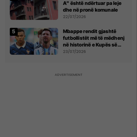
A" është ndërtuar pa leje
dhe në pronë komunale
22/07/2026
Mbappe rendit gjashtë
futbollistët më të mëdhenj
në historinë e Kupës së
Botës, Messi mbetet i dyti
23/07/2026