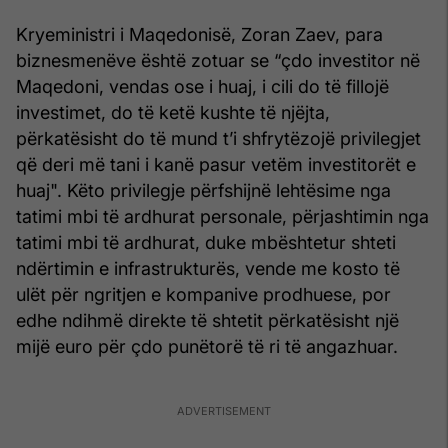
Kryeministri i Maqedonisë, Zoran Zaev, para
biznesmenëve është zotuar se “çdo investitor në
Maqedoni, vendas ose i huaj, i cili do të fillojë
investimet, do të ketë kushte të njëjta,
përkatësisht do të mund t’i shfrytëzojë privilegjet
që deri më tani i kanë pasur vetëm investitorët e
huaj". Këto privilegje përfshijnë lehtësime nga
tatimi mbi të ardhurat personale, përjashtimin nga
tatimi mbi të ardhurat, duke mbështetur shteti
ndërtimin e infrastrukturës, vende me kosto të
ulët për ngritjen e kompanive prodhuese, por
edhe ndihmë direkte të shtetit përkatësisht një
mijë euro për çdo punëtorë të ri të angazhuar.