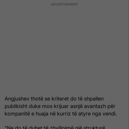
Angjushev thotë se kriteret do të shpallen
publikisht duke mos krijuar asnjë avantazh për
kompanitë e huaja në kurriz të atyre nga vendi.
“Ne do të duhet të zhvillojmë një strukturë