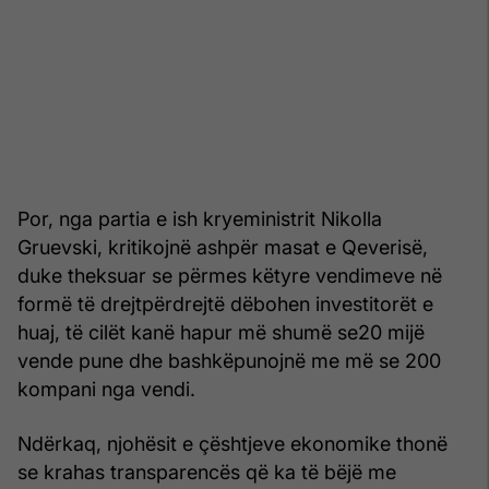
Por, nga partia e ish kryeministrit Nikolla
Gruevski, kritikojnë ashpër masat e Qeverisë,
duke theksuar se përmes këtyre vendimeve në
formë të drejtpërdrejtë dëbohen investitorët e
huaj, të cilët kanë hapur më shumë se20 mijë
vende pune dhe bashkëpunojnë me më se 200
kompani nga vendi.
Ndërkaq, njohësit e çështjeve ekonomike thonë
se krahas transparencës që ka të bëjë me