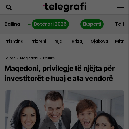
Ballina
Botërori 2026
Eksperti
Të fu
Prishtina
Prizreni
Peja
Ferizaj
Gjakova
Mitrov
Lajme
>
Maqedoni
>
Politikë
Maqedoni, privilegje të njëjta për
investitorët e huaj e ata vendorë