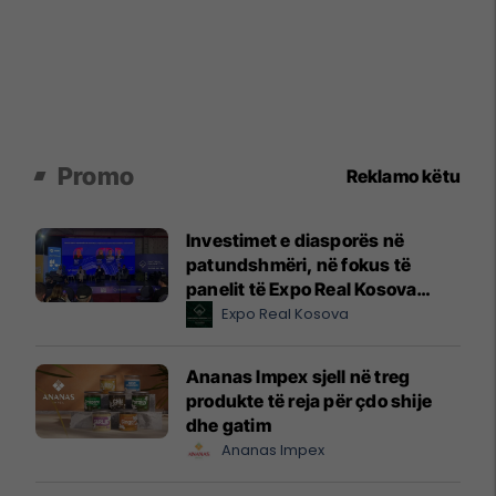
Promo
Reklamo këtu
Investimet e diasporës në
patundshmëri, në fokus të
panelit të Expo Real Kosova
2026
Expo Real Kosova
Ananas Impex sjell në treg
produkte të reja për çdo shije
dhe gatim
Ananas Impex