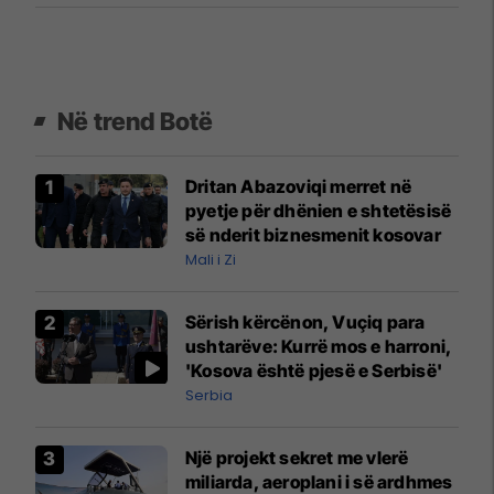
Në trend Botë
Dritan Abazoviqi merret në
pyetje për dhënien e shtetësisë
së nderit biznesmenit kosovar
Mali i Zi
Sërish kërcënon, Vuçiq para
ushtarëve: Kurrë mos e harroni,
'Kosova është pjesë e Serbisë'
Serbia
Një projekt sekret me vlerë
miliarda, aeroplani i së ardhmes