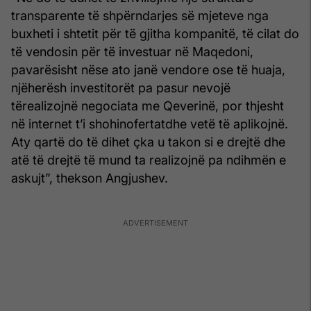
transparente të shpërndarjes së mjeteve nga
buxheti i shtetit për të gjitha kompanitë, të cilat do
të vendosin për të investuar në Maqedoni,
pavarësisht nëse ato janë vendore ose të huaja,
njëherësh investitorët pa pasur nevojë
tërealizojnë negociata me Qeverinë, por thjesht
në internet t’i shohinofertatdhe vetë të aplikojnë.
Aty qartë do të dihet çka u takon si e drejtë dhe
atë të drejtë të mund ta realizojnë pa ndihmën e
askujt”, thekson Angjushev.