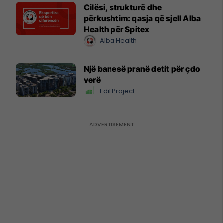
Cilësi, strukturë dhe
përkushtim: qasja që sjell Alba
Health për Spitex
Alba Health
Një banesë pranë detit për çdo
verë
Edil Project