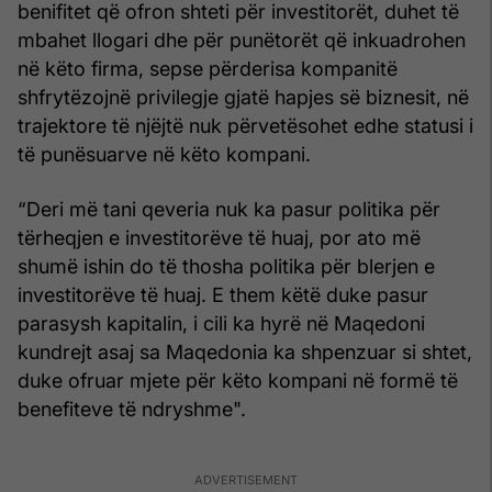
benifitet që ofron shteti për investitorët, duhet të
mbahet llogari dhe për punëtorët që inkuadrohen
në këto firma, sepse përderisa kompanitë
shfrytëzojnë privilegje gjatë hapjes së biznesit, në
trajektore të njëjtë nuk përvetësohet edhe statusi i
të punësuarve në këto kompani.
“Deri më tani qeveria nuk ka pasur politika për
tërheqjen e investitorëve të huaj, por ato më
shumë ishin do të thosha politika për blerjen e
investitorëve të huaj. E them këtë duke pasur
parasysh kapitalin, i cili ka hyrë në Maqedoni
kundrejt asaj sa Maqedonia ka shpenzuar si shtet,
duke ofruar mjete për këto kompani në formë të
benefiteve të ndryshme".