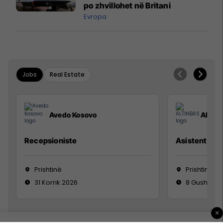
po zhvillohet në Britani
Evropa
Jobs
Real Estate
Avedo Kosovo
ALTIN
Recepsioniste
Asistente e S
Prishtinë
Prishtinë
31 Korrik 2026
8 Gusht 20
×