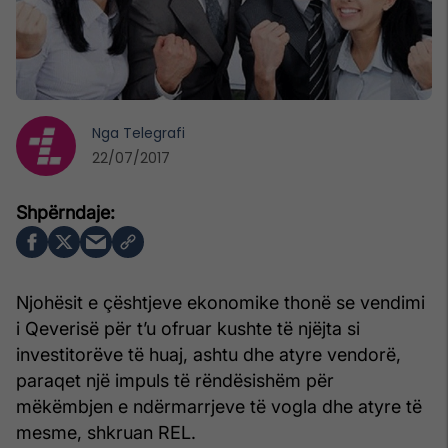
Nga
Telegrafi
22/07/2017
Njohësit e çështjeve ekonomike thonë se vendimi
i Qeverisë për t’u ofruar kushte të njëjta si
investitorëve të huaj, ashtu dhe atyre vendorë,
paraqet një impuls të rëndësishëm për
mëkëmbjen e ndërmarrjeve të vogla dhe atyre të
mesme, shkruan REL.