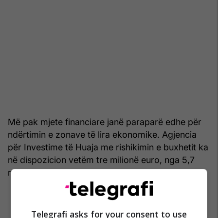
Më pak mjete financiare janë paraparë edhe për
ndërtimin e zonave të lira ekonomike. Agjencia
për Investime të Huaja me rishikimin e buxhetit ka
në dispozicion vetëm tre milionë euro, nga 5,7
milionq të parashikuara më parë. /Telegrafi/
Telegrafi asks for your consent to use