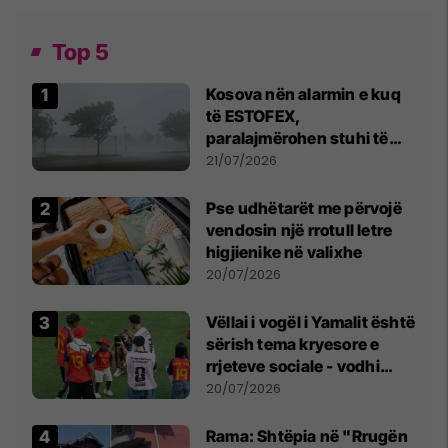
Top 5
Kosova nën alarmin e kuq
të ESTOFEX,
paralajmërohen stuhi të
fuqishme me breshër dhe
21/07/2026
erëra të forta
Pse udhëtarët me përvojë
vendosin një rrotull letre
higjienike në valixhe
20/07/2026
Vëllai i vogël i Yamalit është
sërish tema kryesore e
rrjeteve sociale - vodhi
vëmendjen pas finales së
20/07/2026
Kupës së Botës
Rama: Shtëpia në "Rrugën