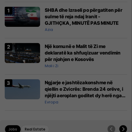
SHBA dhe Izraeli po përgatiten për
sulme të reja ndaj Iranit -
GJITHÇKA, MINUTË PAS MINUTE
Azia
Një komunë e Malit të Zi me
deklaratë ka shfuqizuar vendimin
për njohjen e Kosovës
Mali i Zi
Ngjarje e jashtëzakonshme në
qiellin e Zvicrës: Brenda 24 orëve, i
njëjti aeroplan goditet dy herë nga
rrufeja
Evropa
Jobs
Real Estate