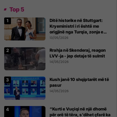
Top 5
Ditë historike në Stuttgart:
Kryeministri i ri është me
origjinë nga Turqia, zonja e
parë një shqiptare nga
13/05/2026
Kanadaja
Rrahja në Skenderaj, reagon
LVV-ja - jep detaje të sulmit
14/05/2026
Kush janë 10 shqiptarët më të
pasur
14/05/2026
“Kurti e Vuçiqi në një dhomë
për orë të tëra, s’dihet çfarë ka