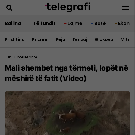
Ballina
Të fundit
Lajme
Botë
Ekono
Prishtina
Prizreni
Peja
Ferizaj
Gjakova
Mitrov
Fun
>
Interesante
Mali shembet nga tërmeti, lopët në
mëshirë të fatit (Video)