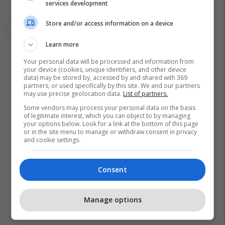
services development
Store and/or access information on a device
Lopët
Termet Ne Zelandën E Re
Learn more
Your personal data will be processed and information from
your device (cookies, unique identifiers, and other device
data) may be stored by, accessed by and shared with 369
partners, or used specifically by this site. We and our partners
may use precise geolocation data.
List of partners.
Some vendors may process your personal data on the basis
of legitimate interest, which you can object to by managing
your options below. Look for a link at the bottom of this page
or in the site menu to manage or withdraw consent in privacy
and cookie settings.
Consent
Manage options