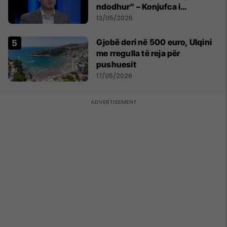
ndodhur” – Konjufca i
përgjigjet Osmanit
13/05/2026
Gjobë deri në 500 euro, Ulqini
me rregulla të reja për
pushuesit
17/05/2026