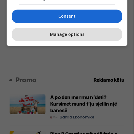
Consent
Manage options
Promo
Reklamo këtu
A po don me rrnu n’deti?
Kursimet mund t’ju sjellin një
banesë
Banka Ekonomike