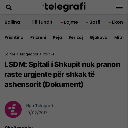
Ballina
Të fundit
Lajme
Botë
Ekono
Prishtina
Prizreni
Peja
Ferizaj
Gjakova
Mitrov
Lajme
>
Maqedoni
>
Politikë
LSDM: Spitali i Shkupit nuk pranon
raste urgjente për shkak të
ashensorit (Dokument)
Nga
Telegrafi
19/02/2017