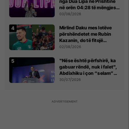
nga Dua Lipa në Prishtinë
në orën 04:28 të mëngjesit
- dhe bota digjitale serbe
03/08/2026
shpall gjendjen e luftës
Mirlind Daku mes lotëve
përshëndetet me Rubin
Kazanin, do të fitojë
miliona te Spartak Moska
02/08/2026
"Nëse është përfshirë, ka
gabuar rëndë, nuk i falet",
Abdixhiku i çon “selam”
Përparim Ramës
30/07/2026