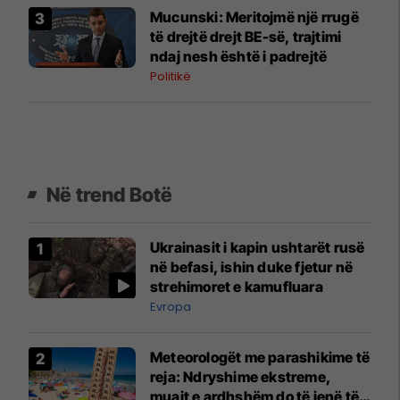
Mucunski: Meritojmë një rrugë
të drejtë drejt BE-së, trajtimi
ndaj nesh është i padrejtë
Politikë
Në trend Botë
Ukrainasit i kapin ushtarët rusë
në befasi, ishin duke fjetur në
strehimoret e kamufluara
Evropa
Meteorologët me parashikime të
reja: Ndryshime ekstreme,
muajt e ardhshëm do të jenë të