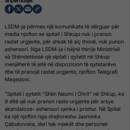
LSDM-ja përmes një komunikate të dërguar për
media njofton se spitali i Shkupi nuk i pranon
rastet urgjente, për shkak të siç thonë, nuk punon
ashensori. Nga LSDM-ja i bëjnë thirrje Ministrisë
së Shëndetësisë që siptali i qytetit në Shkup
menjëherë të jetë në dispozicion të qytetarëve
dhe të pranojë rastet urgjente, njofton Telegrafi
Maqedoni.
"Spitali i qytetit “Shën Naumi i Ohrit” në Shkup, ka
9 ditë që nuk pranon raste urgjente për arsye
skandaloze- ashensori qenka i prishur. Në Spital
ka një njoftim nga drejtoresha Jasminka
Çabukovska, deri tek mjekët dhe personeli