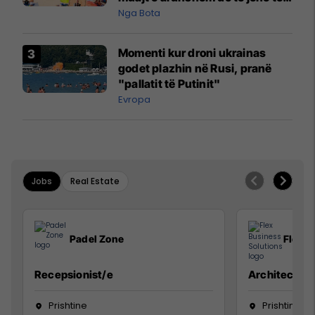
pazakontë
Nga Bota
Momenti kur droni ukrainas
godet plazhin në Rusi, pranë
"pallatit të Putinit"
Evropa
Jobs
Real Estate
Padel Zone
Flex B
Recepsionist/e
Architect
Prishtine
Prishtinë