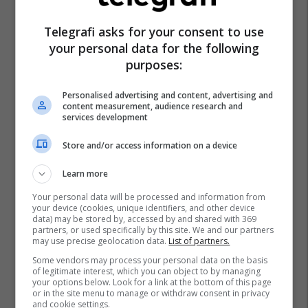
Lsdm
Spitali I Shkupit
Telegrafi asks for your consent to use
your personal data for the following
purposes:
Personalised advertising and content, advertising and
content measurement, audience research and
services development
Store and/or access information on a device
Learn more
Your personal data will be processed and information from
your device (cookies, unique identifiers, and other device
data) may be stored by, accessed by and shared with 369
partners, or used specifically by this site. We and our partners
may use precise geolocation data.
List of partners.
Some vendors may process your personal data on the basis
of legitimate interest, which you can object to by managing
your options below. Look for a link at the bottom of this page
or in the site menu to manage or withdraw consent in privacy
and cookie settings.