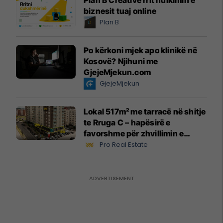
Plan B Creative rrit ndikimin e
biznesit tuaj online
Plan B
Po kërkoni mjek apo klinikë në
Kosovë? Njihuni me
GjejeMjekun.com
GjejeMjekun
Lokal 517m² me tarracë në shitje
te Rruga C – hapësirë e
favorshme për zhvillimin e
biznesit #15796
Pro Real Estate