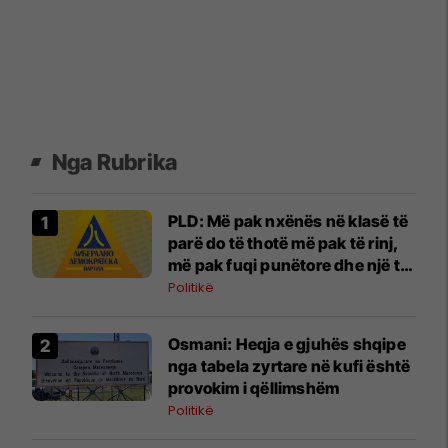
Nga Rubrika
PLD: Më pak nxënës në klasë të
parë do të thotë më pak të rinj,
më pak fuqi punëtore dhe një të
ardhme më të dobët për
Politikë
Maqedoninë
Osmani: Heqja e gjuhës shqipe
nga tabela zyrtare në kufi është
provokim i qëllimshëm
Politikë