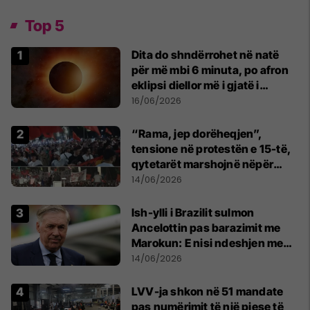
Top 5
Dita do shndërrohet në natë
për më mbi 6 minuta, po afron
eklipsi diellor më i gjatë i
shekullit të 21-të
16/06/2026
“Rama, jep dorëheqjen”,
tensione në protestën e 15-të,
qytetarët marshojnë nëpër
kryeqytet
14/06/2026
Ish-ylli i Brazilit sulmon
Ancelottin pas barazimit me
Marokun: E nisi ndeshjen me
formacionin e gabuar
14/06/2026
LVV-ja shkon në 51 mandate
pas numërimit të një pjese të