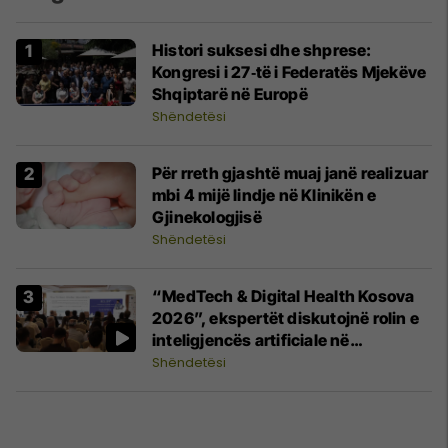
Histori suksesi dhe shprese:
Kongresi i 27‑të i Federatës Mjekëve
Shqiptarë në Europë
Shëndetësi
Për rreth gjashtë muaj janë realizuar
mbi 4 mijë lindje në Klinikën e
Gjinekologjisë
Shëndetësi
“MedTech & Digital Health Kosova
2026”, ekspertët diskutojnë rolin e
inteligjencës artificiale në
shëndetësi
Shëndetësi