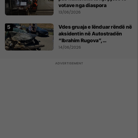
votave nga diaspora
13/06/2026
Vdes gruaja e lënduar rëndë në
aksidentin në Autostradën
“Ibrahim Rugova”,
bashkëshorti në gjendje të
14/06/2026
rëndë