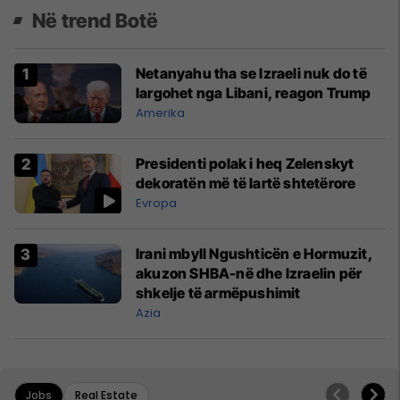
Në trend Botë
Netanyahu tha se Izraeli nuk do të
largohet nga Libani, reagon Trump
Amerika
Presidenti polak i heq Zelenskyt
dekoratën më të lartë shtetërore
Evropa
Irani mbyll Ngushticën e Hormuzit,
akuzon SHBA-në dhe Izraelin për
shkelje të armëpushimit
Azia
Jobs
Real Estate