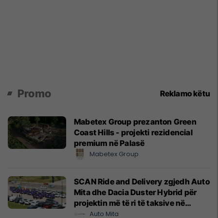
Promo
Reklamo këtu
Mabetex Group prezanton Green
Coast Hills - projekti rezidencial
premium në Palasë
Mabetex Group
SCAN Ride and Delivery zgjedh Auto
Mita dhe Dacia Duster Hybrid për
projektin më të ri të taksive në
Prishtinë
Auto Mita