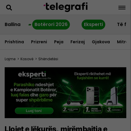
Ballina
Botërori 2026
Eksperti
Të fu
Prishtina
Prizreni
Peja
Ferizaj
Gjakova
Mitrov
Lajme
>
Kosovë
>
Shëndetësi
Llojet e lëkurës, mirëmbajtja e