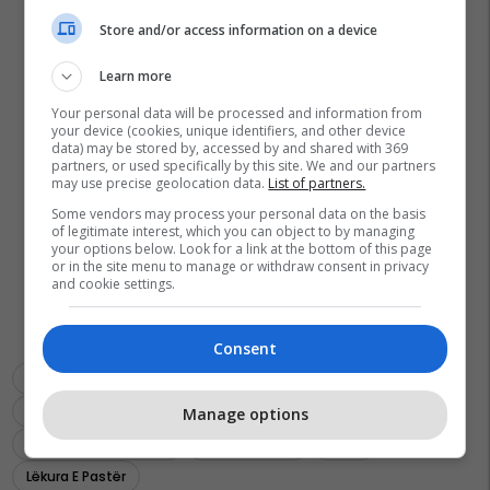
Store and/or access information on a device
Learn more
Your personal data will be processed and information from
your device (cookies, unique identifiers, and other device
data) may be stored by, accessed by and shared with 369
partners, or used specifically by this site. We and our partners
may use precise geolocation data.
List of partners.
Some vendors may process your personal data on the basis
of legitimate interest, which you can object to by managing
your options below. Look for a link at the bottom of this page
or in the site menu to manage or withdraw consent in privacy
and cookie settings.
Consent
Shëndeti Në Rend Të Parë
Dafina Krasniqi
Lëkura E Shndritshme
Lëkura E Fytyrës
Manage options
Muqa Solar Company
Dermatologjia
Video
Lëkura E Pastër