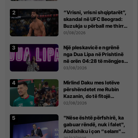
Beograd
“Vrisni, vrisni shqiptarët”,
skandal në UFC Beograd:
Buzukja u përball me thirrje
anti-shqiptare nga
01/08/2026
tribunat
Një pleskavicë e ngrënë
nga Dua Lipa në Prishtinë
në orën 04:28 të mëngjesit
- dhe bota digjitale serbe
03/08/2026
shpall gjendjen e luftës
Mirlind Daku mes lotëve
përshëndetet me Rubin
Kazanin, do të fitojë
miliona te Spartak Moska
02/08/2026
"Nëse është përfshirë, ka
gabuar rëndë, nuk i falet",
Abdixhiku i çon “selam”
Përparim Ramës