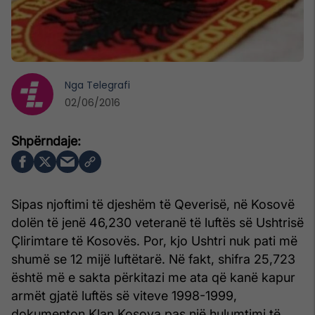
Nga
Telegrafi
02/06/2016
Sipas njoftimi të djeshëm të Qeverisë, në Kosovë
dolën të jenë 46,230 veteranë të luftës së Ushtrisë
Çlirimtare të Kosovës. Por, kjo Ushtri nuk pati më
shumë se 12 mijë luftëtarë. Në fakt, shifra 25,723
është më e sakta përkitazi me ata që kanë kapur
armët gjatë luftës së viteve 1998-1999,
dokumenton Klan Kosova pas një hulumtimi të