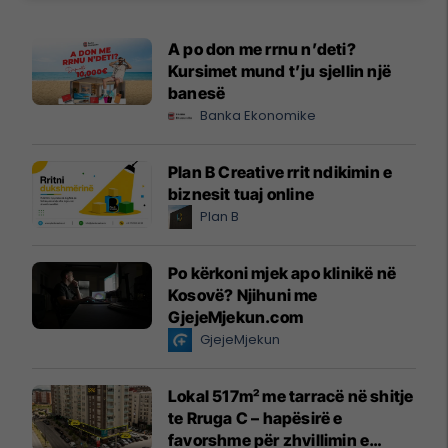
A po don me rrnu n’deti?
Kursimet mund t’ju sjellin një
banesë
Banka Ekonomike
Plan B Creative rrit ndikimin e
biznesit tuaj online
Plan B
Po kërkoni mjek apo klinikë në
Kosovë? Njihuni me
GjejeMjekun.com
GjejeMjekun
Lokal 517m² me tarracë në shitje
te Rruga C – hapësirë e
favorshme për zhvillimin e