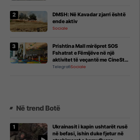
DMSH: Në Kavadar zjarri është
ende aktiv
Sociale
Prishtina Mall mirëpret SOS
Fshatrat e Fëmijëve në një
aktivitet të veçantë me CineStar
dhe Popeyes
Telegrafi
Sociale
Në trend Botë
Ukrainasit i kapin ushtarët rusë
në befasi, ishin duke fjetur në