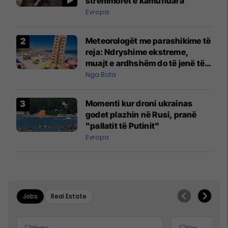
strehimoret e kamufluara
Evropa
Meteorologët me parashikime të
reja: Ndryshime ekstreme,
muajt e ardhshëm do të jenë të
pazakontë
Nga Bota
Momenti kur droni ukrainas
godet plazhin në Rusi, pranë
"pallatit të Putinit"
Evropa
Jobs
Real Estate