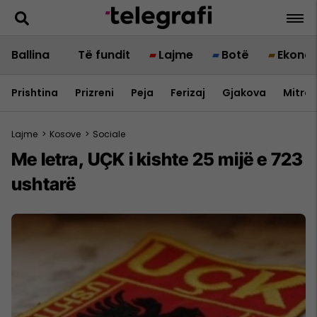
Ballina
Të fundit
Lajme
Botë
Ekono
Prishtina
Prizreni
Peja
Ferizaj
Gjakova
Mitrov
Lajme
>
Kosove
>
Sociale
Me letra, UÇK i kishte 25 mijë e 723
ushtarë