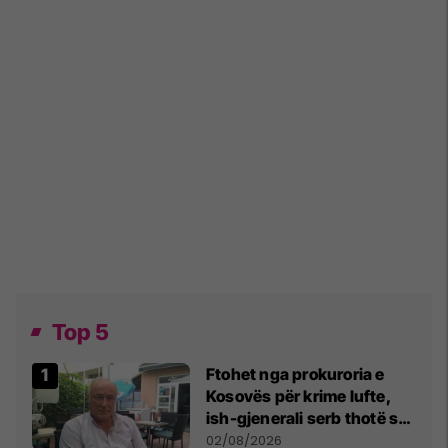
Top 5
Ftohet nga prokuroria e
Kosovës për krime lufte,
ish-gjenerali serb thotë se
dikush e tradhtoi në
02/08/2026