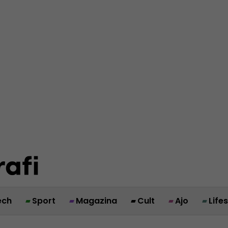
ech
Sport
Magazina
Cult
Ajo
Life