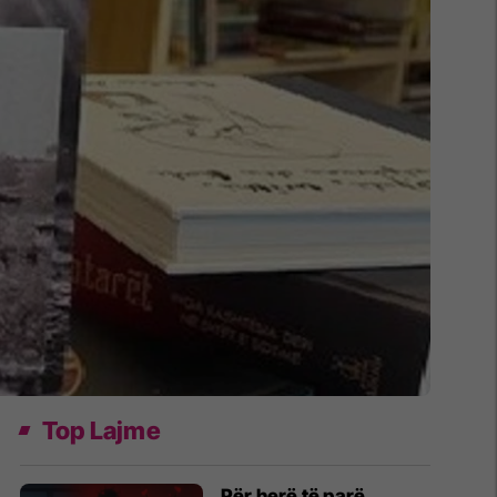
Top Lajme
Për herë të parë,