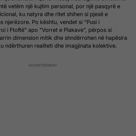
të vetëm një kujtim personal, por një pasqyrë e
cional, ku natyra dhe ritet shihen si pjesë e
s njerëzore. Po kështu, vendet si “Pusi i
oi i Ftoftë” apo “Vorret e Plakave”, përpos si
marrin dimension mitik dhe shndërrohen në hapësira
 ndërthuren realiteti dhe imagjinata kolektive.