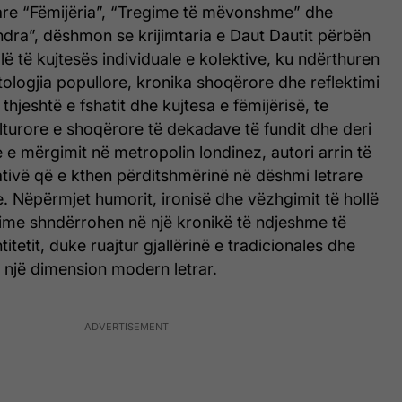
ulare “Fëmijëria”, “Tregime të mëvonshme” dhe
dra”, dëshmon se krijimtaria e Daut Dautit përbën
lë të kujtesës individuale e kolektive, ku ndërthuren
tologjia popullore, kronika shoqërore dhe reflektimi
 thjeshtë e fshatit dhe kujtesa e fëmijërisë, te
turore e shoqërore të dekadave të fundit dhe deri
 e mërgimit në metropolin londinez, autori arrin të
ativë që e kthen përditshmërinë në dëshmi letrare
e. Nëpërmjet humorit, ironisë dhe vëzhgimit të hollë
ëfime shndërrohen në një kronikë të ndjeshme të
itetit, duke ruajtur gjallërinë e tradicionales dhe
 një dimension modern letrar.