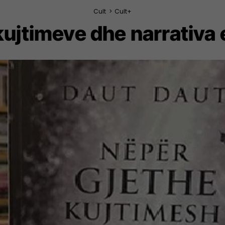
Cult
>
Cult+
kujtimeve dhe narrativa