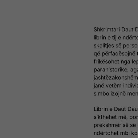
Shkrimtari Daut D
librin e tij e ndë
skalitjes së perso
që përfaqësojnë t
frikësohet nga le
parahistorike, a
jashtëzakonshëm, 
janë vetëm indivi
simbolizojnë ment
Librin e Daut Dau
s’kthehet më, po
prekshmërisë së g
ndërtohet mbi kont