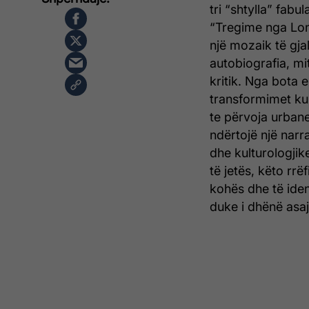
tri “shtylla” fab
“Tregime nga Lon
një mozaik të gjal
autobiografia, mi
kritik. Nga bota e
transformimet kul
te përvoja urbane
ndërtojë një narr
dhe kulturologjik
të jetës, këto rr
kohës dhe të ident
duke i dhënë asaj