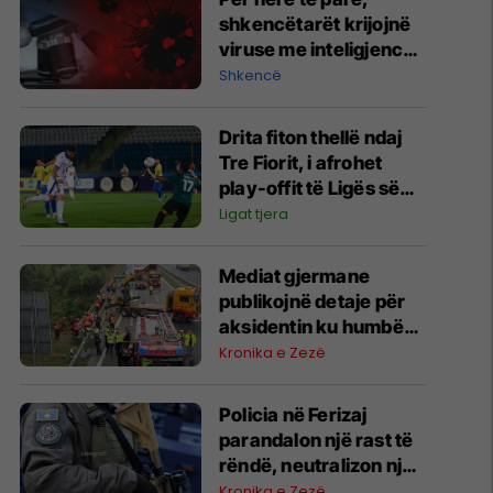
shkencëtarët krijojnë
viruse me inteligjencë
artificiale
Shkencë
Drita fiton thellë ndaj
Tre Fiorit, i afrohet
play-offit të Ligës së
Konferencës
Ligat tjera
Mediat gjermane
publikojnë detaje për
aksidentin ku humbën
jetën tre mërgimtarë
Kronika e Zezë
nga Komogllava e
Ferizajt
Policia në Ferizaj
parandalon një rast të
rëndë, neutralizon një
31-vjeçar me armë
Kronika e Zezë