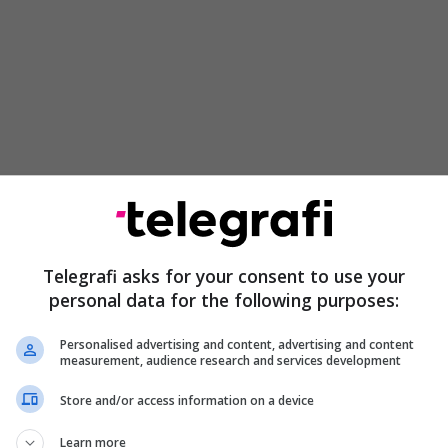
grafike që mbështetet në kujtesën personale shpesh
ë palimpsest artistik ku ndërthuren përjetimi
Telegrafi asks for your consent to use your
moria kolektive. Libri “Nëpër gjethe kujtimesh” i
personal data for the following purposes:
qëson pikërisht një formë të tillë shkrimi, ndërkohë
Personalised advertising and content, advertising and content
nal shndërrohet në një panoramë të jetës shoqërore,
measurement, audience research and services development
istorike të Kosovës në gjysmën e dytë të shekullit
rrative të ndërtuar mbi perspektivën e fëmijërisë,
Store and/or access information on a device
ërvojës intelektuale në mërgim, autori krijon një
Learn more