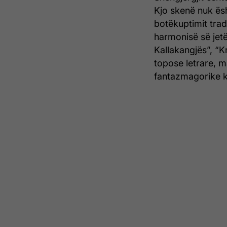
Kjo skenë nuk ësh
botëkuptimit tradi
harmonisë së jetë
Kallakangjës”, “Kr
topose letrare, 
fantazmagorike ku