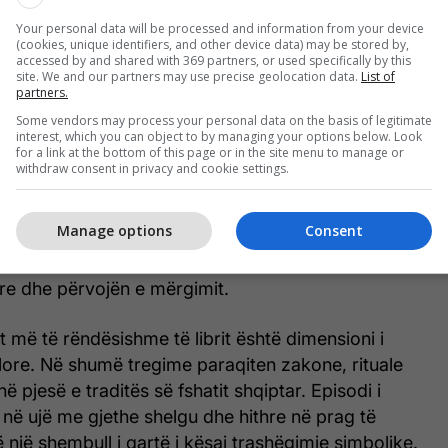
bashkëjetojnë realiteti, kujtesa dhe simbolika
Your personal data will be processed and information from your device
(cookies, unique identifiers, and other device data) may be stored by,
accessed by and shared with 369 partners, or used specifically by this
site. We and our partners may use precise geolocation data.
List of
s është e ndarë në tri pjesë:
Fëmijëria , Tregimet e
partners.
Tregimet nga Londra
. Ky organizim nuk është
Some vendors may process your personal data on the basis of legitimate
k, por përfaqëson një zhvillim të teknikës narrative.
interest, which you can object to by managing your options below. Look
for a link at the bottom of this page or in the site menu to manage or
dominon vështrimi i fëmijës, i cili përmes një gjuhe
withdraw consent in privacy and cookie settings.
t gjallëri përshkruan jetën e fshatit, ritualet,
ërat dhe gëzimet e hershme. Në pjesët pasuese
Manage options
Consent
rohet në një vëzhgues më të pjekur, i cili e sheh
 sy kritik dhe reflektues, sidomos kur përballet me
e dhe përvojën e mërgimit.
 më të rëndësishme të librit është dimensioni i
lore. Në shumë tregime paraqiten zakone, rituale
 pjesë e traditës së fshatit shqiptar. Episodi i
s në ujë me gjethe shelgu dhe hithre në prag të
ë një shembull i qartë i kësaj trashëgimie simbolike.