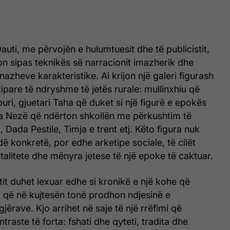
auti, me përvojën e hulumtuesit dhe të publicistit,
rton sipas teknikës
së narracionit imazherik dhe
nazheve karakteristike. Ai krijon një galeri figurash
ipare të ndryshme të jetës rurale: mullinxhiu që
puri, gjuetari Taha që duket si një figurë e epokës
ga Nezë që ndërton shkollën me përkushtim të
Dada Pestile, Timja e trent etj. Këto figura nuk
dë konkretë, por edhe arketipe sociale, të cilët
alitete dhe mënyra jetese të një epoke të caktuar.
tit duhet lexuar edhe si kronikë e një kohe që
r që në kujtesën tonë prodhon ndjesinë e
jërave. Kjo arrihet në saje të një rrëfimi që
raste të forta: fshati dhe qyteti, tradita dhe