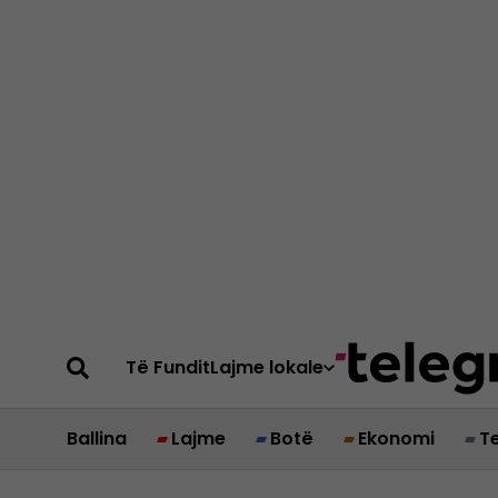
Të Fundit
Lajme lokale
Ballina
Lajme
Botë
Ekonomi
T