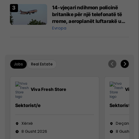
14-vjeçari ndihmon policinë
britanike për një telefonatë të
rreme, aeroplanët luftarakë u
ngritën në ajër për të
Evropa
interceptuar fluturaken e Qatar
Airways që po shkonte drejt
Mançesterit
Jobs
Real Estate
Viva Fresh Store
Viva F
Sektorist/e
Sektorist/e
Xërxë
Deçan
8 Gusht 2026
8 Gusht 20