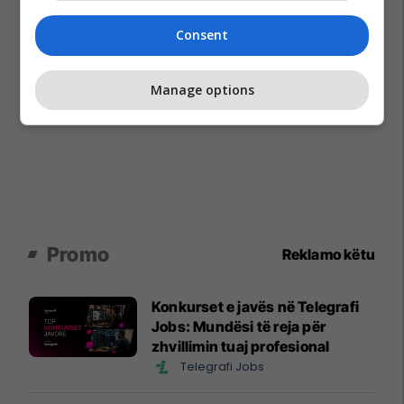
Consent
Manage options
Promo
Reklamo këtu
Konkurset e javës në Telegrafi
Jobs: Mundësi të reja për
zhvillimin tuaj profesional
Telegrafi Jobs