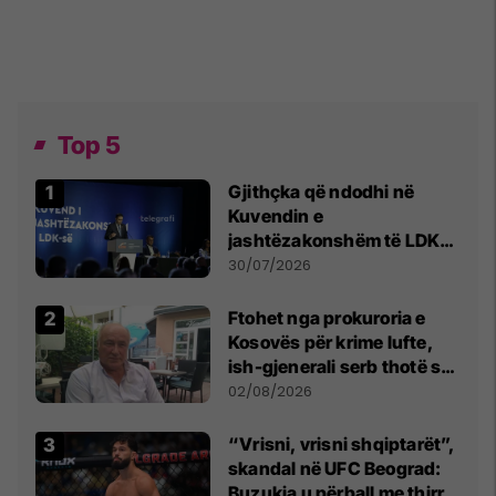
Top 5
Gjithçka që ndodhi në
Kuvendin e
jashtëzakonshëm të LDK-
së
30/07/2026
Ftohet nga prokuroria e
Kosovës për krime lufte,
ish-gjenerali serb thotë se
dikush e tradhtoi në
02/08/2026
Beograd
“Vrisni, vrisni shqiptarët”,
skandal në UFC Beograd:
Buzukja u përball me thirrje