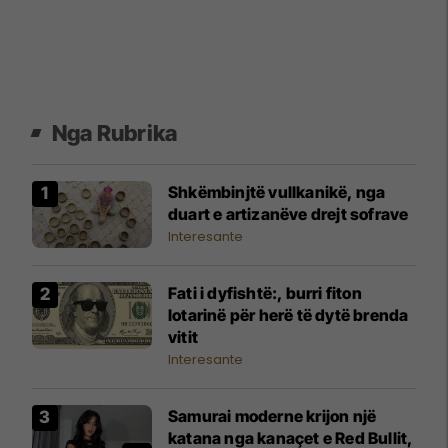
Nga Rubrika
Shkëmbinjtë vullkanikë, nga
duart e artizanëve drejt sofrave
Interesante
Fati i dyfishtë:, burri fiton
lotarinë për herë të dytë brenda
vitit
Interesante
Samurai moderne krijon një
katana nga kanaçet e Red Bullit,