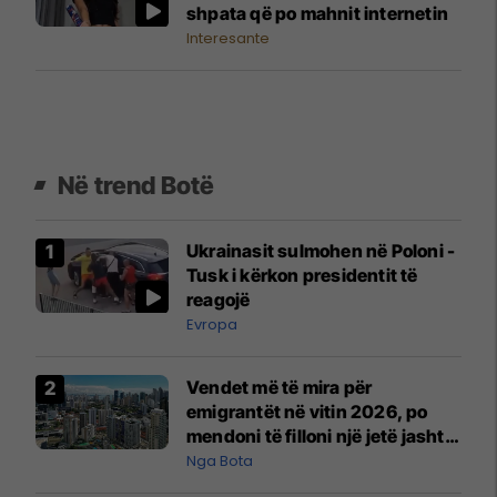
shpata që po mahnit internetin
Interesante
Në trend Botë
Ukrainasit sulmohen në Poloni -
Tusk i kërkon presidentit të
reagojë
Evropa
Vendet më të mira për
emigrantët në vitin 2026, po
mendoni të filloni një jetë jashtë
vendit?
Nga Bota