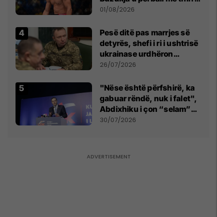
anti-shqiptare nga
01/08/2026
tribunat
Pesë ditë pas marrjes së
detyrës, shefi i ri i ushtrisë
ukrainase urdhëron
kontroll të madh
26/07/2026
"Nëse është përfshirë, ka
gabuar rëndë, nuk i falet",
Abdixhiku i çon “selam”
Përparim Ramës
30/07/2026