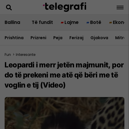
Ballina
Të fundit
Lajme
Botë
Ekono
Prishtina
Prizreni
Peja
Ferizaj
Gjakova
Mitrov
Fun
>
Interesante
Leopardi i merr jetën majmunit, por
do të prekeni me atë që bëri me të
voglin e tij (Video)