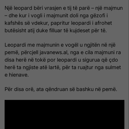
Një leopard bëri vrasjen e tij të parë – një majmun
– dhe kur i vogli i majmunit doli nga gëzofi i
kafshës së vdekur, papritur leopardi i afrohet
butësisht atij duke filluar të kujdeset për të.
Leopardi me majmunin e vogël u ngjitën në një
pemë, përcjell javanews.al, nga e cila majmuni ra
disa herë në tokë por leopardi u sigurua që çdo
herë ta ngjiste atë lartë, për ta ruajtur nga sulmet
e hienave.
Për disa orë, ata qëndruan së bashku në pemë.