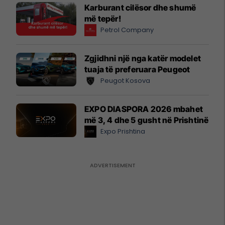
Karburant cilësor dhe shumë
më tepër!
Petrol Company
Zgjidhni një nga katër modelet
tuaja të preferuara Peugeot
Peugot Kosova
EXPO DIASPORA 2026 mbahet
më 3, 4 dhe 5 gusht në Prishtinë
Expo Prishtina