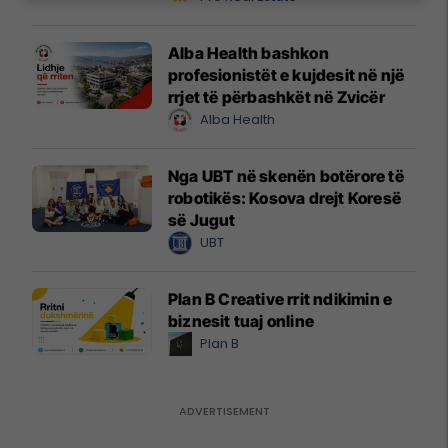
Alba Health bashkon
profesionistët e kujdesit në një
rrjet të përbashkët në Zvicër
Alba Health
Nga UBT në skenën botërore të
robotikës: Kosova drejt Koresë
së Jugut
UBT
Plan B Creative rrit ndikimin e
biznesit tuaj online
Plan B