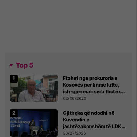
Top 5
Ftohet nga prokuroria e
Kosovës për krime lufte,
ish-gjenerali serb thotë se
dikush e tradhtoi në
02/08/2026
Beograd
Gjithçka që ndodhi në
Kuvendin e
jashtëzakonshëm të LDK-
së
30/07/2026