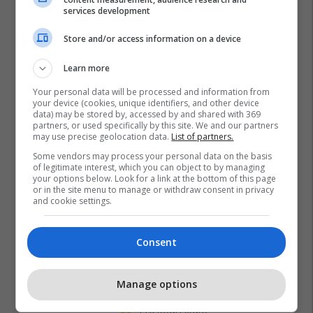
services development
Store and/or access information on a device
Learn more
Your personal data will be processed and information from
your device (cookies, unique identifiers, and other device
data) may be stored by, accessed by and shared with 369
partners, or used specifically by this site. We and our partners
may use precise geolocation data.
List of partners.
Some vendors may process your personal data on the basis
of legitimate interest, which you can object to by managing
your options below. Look for a link at the bottom of this page
or in the site menu to manage or withdraw consent in privacy
and cookie settings.
Promo
Reklamo këtu
Consent
Banesë 98.96m² në shitje në
Lakrishtë – banim modern pranë
Manage options
qendrës #16060
Pro Real Estate