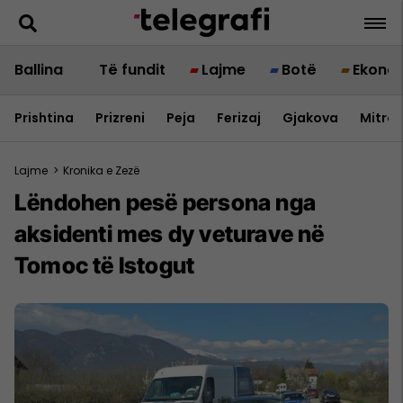
Ballina
Të fundit
Lajme
Botë
Ekono
Prishtina
Prizreni
Peja
Ferizaj
Gjakova
Mitrov
Lajme
>
Kronika e Zezë
Lëndohen pesë persona nga
aksidenti mes dy veturave në
Tomoc të Istogut