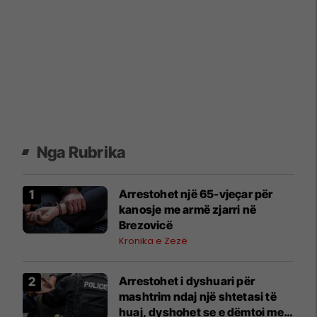
Nga Rubrika
Arrestohet një 65-vjeçar për
kanosje me armë zjarri në
Brezovicë
Kronika e Zezë
Arrestohet i dyshuari për
mashtrim ndaj një shtetasi të
huaj, dyshohet se e dëmtoi me