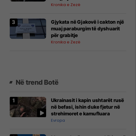
500 mijë euro
Kronika e Zezë
Gjykata në Gjakovë i cakton një
muaj paraburgim të dyshuarit
për grabitje
Kronika e Zezë
Në trend Botë
Ukrainasit i kapin ushtarët rusë
në befasi, ishin duke fjetur në
strehimoret e kamufluara
Evropa