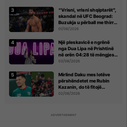
“Vrisni, vrisni shqiptarët”,
skandal në UFC Beograd:
Buzukja u përball me thirrje
anti-shqiptare nga
01/08/2026
tribunat
Një pleskavicë e ngrënë
nga Dua Lipa në Prishtinë
në orën 04:28 të mëngjesit
- dhe bota digjitale serbe
03/08/2026
shpall gjendjen e luftës
Mirlind Daku mes lotëve
përshëndetet me Rubin
Kazanin, do të fitojë
miliona te Spartak Moska
02/08/2026