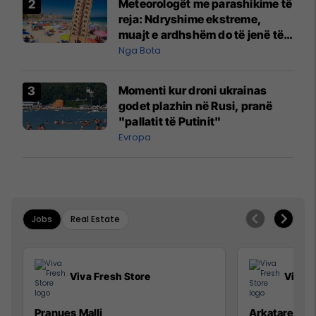
Meteorologët me parashikime të
reja: Ndryshime ekstreme,
muajt e ardhshëm do të jenë të
pazakontë
Nga Bota
Momenti kur droni ukrainas
godet plazhin në Rusi, pranë
"pallatit të Putinit"
Evropa
Jobs
Real Estate
Viva Fresh Store
Viva F
Pranues Malli
Arkatare