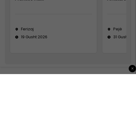
Ferizaj
Pejë
19 Gusht 2026
31 Gusht 20
×