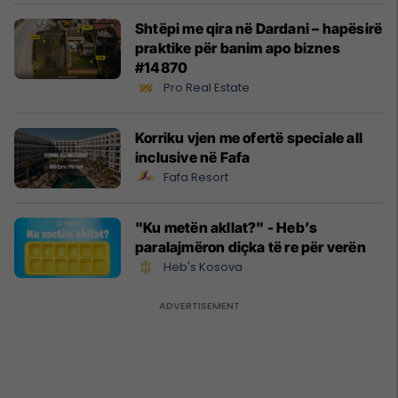
Shtëpi me qira në Dardani – hapësirë
praktike për banim apo biznes
#14870
Pro Real Estate
Korriku vjen me ofertë speciale all
inclusive në Fafa
Fafa Resort
"Ku metën akllat?" - Heb’s
paralajmëron diçka të re për verën
Heb's Kosova