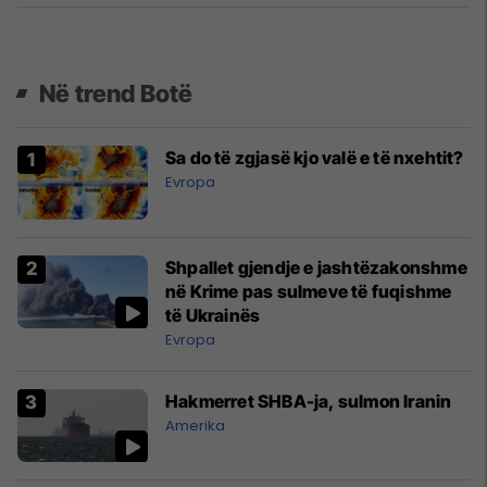
Në trend Botë
Sa do të zgjasë kjo valë e të nxehtit?
Evropa
Shpallet gjendje e jashtëzakonshme
në Krime pas sulmeve të fuqishme
të Ukrainës
Evropa
Hakmerret SHBA-ja, sulmon Iranin
Amerika