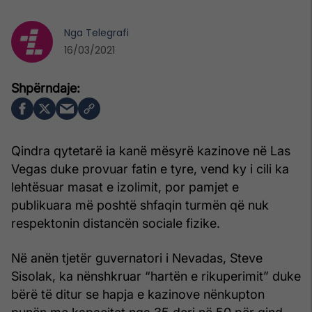
Nga
Telegrafi
16/03/2021
Qindra qytetarë ia kanë mësyrë kazinove në Las
Vegas duke provuar fatin e tyre, vend ky i cili ka
lehtësuar masat e izolimit, por pamjet e
publikuara më poshtë shfaqin turmën që nuk
respektonin distancën sociale fizike.
Në anën tjetër guvernatori i Nevadas, Steve
Sisolak, ka nënshkruar “hartën e rikuperimit” duke
bërë të ditur se hapja e kazinove nënkupton