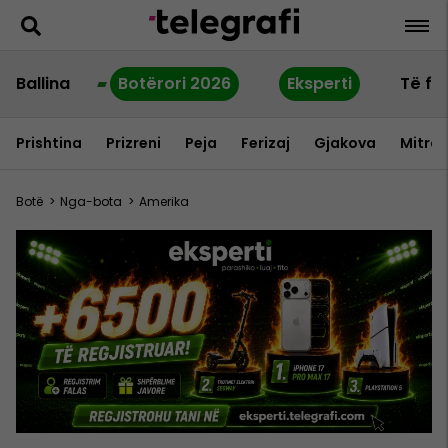
Ballina
Botërori 2026
Eksperti
Të fu
Prishtina
Prizreni
Peja
Ferizaj
Gjakova
Mitrov
Botë
>
Nga-bota
>
Amerika