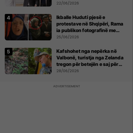
humanitare
22/06/2026
Ikballe Huduti pjesë e
protestave në Shqipëri, Rama
ia publikon fotografinë me
Ahmadinejadin e Iranit
25/06/2026
Kafshohet nga nepërka në
Valbonë, turistja nga Zelanda
tregon për betejën e saj për
mbijetesë
28/06/2026