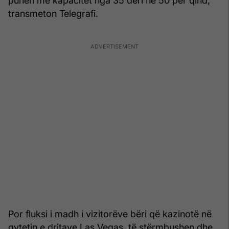
punën me kapacitet nga 35 deri në 50 për qind,
transmeton Telegrafi.
Por fluksi i madh i vizitorëve bëri që kazinotë në
qytetin e dritave Las Vegas, të stërmbushen dhe