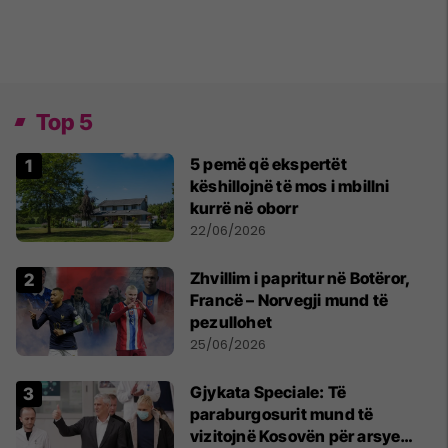
Top 5
5 pemë që ekspertët
këshillojnë të mos i mbillni
kurrë në oborr
22/06/2026
Zhvillim i papritur në Botëror,
Francë – Norvegji mund të
pezullohet
25/06/2026
​Gjykata Speciale: Të
paraburgosurit mund të
vizitojnë Kosovën për arsye