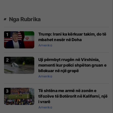
Nga Rubrika
Trump: Irani ka kërkuar takim, do të
mbahet nesër në Doha
Amerika
Uji përmbyt rrugën në Virxhinia,
momenti kur polici shpëton gruan e
bllokuar në një gropë
Amerika
Të shtëna me armë në zonën e
tifozëve të Botërorit në Kaliforni, një
i vrarë
Amerika