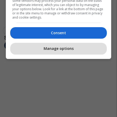
Some vendors may process your personal data on the basis
of legitimate interest, which you can object to by managing
your options below. Look for a link at the bottom of this page
or in the site menu to manage or withdraw consent in privacy
and cookie settings.
Las Vegas
Coronavirus
Shba
Kazinotë
Consent
Manage options