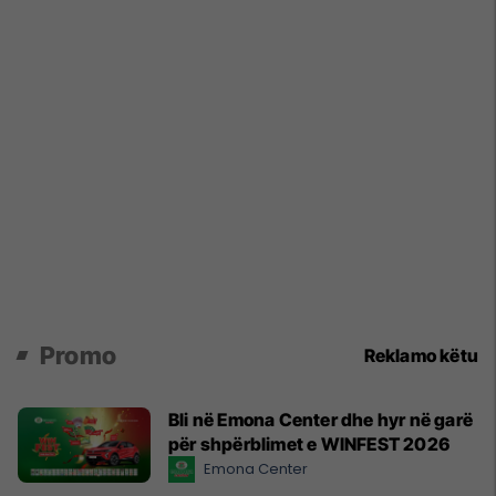
Promo
Reklamo këtu
Bli në Emona Center dhe hyr në garë
për shpërblimet e WINFEST 2026
Emona Center