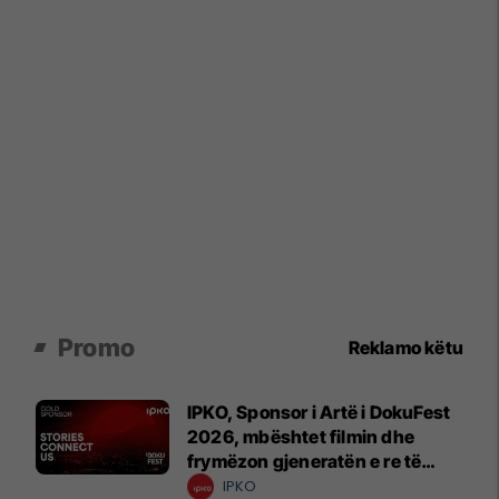
Promo
Reklamo këtu
IPKO, Sponsor i Artë i DokuFest
2026, mbështet filmin dhe
frymëzon gjeneratën e re të
krijuesve
IPKO