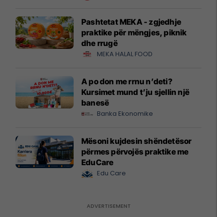
Pashtetat MEKA - zgjedhje
praktike për mëngjes, piknik
dhe rrugë
MEKA HALAL FOOD
A po don me rrnu n’deti?
Kursimet mund t’ju sjellin një
banesë
Banka Ekonomike
Mësoni kujdesin shëndetësor
përmes përvojës praktike me
EduCare
Edu Care