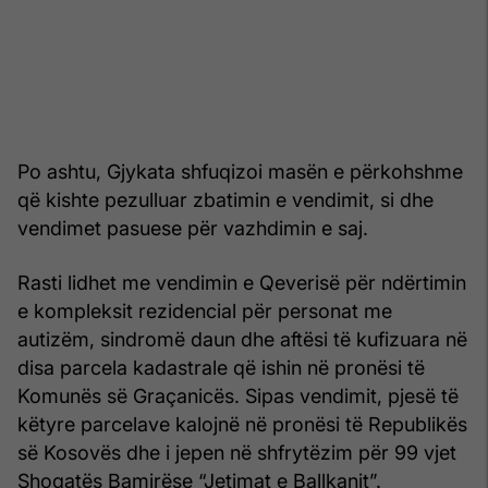
Po ashtu, Gjykata shfuqizoi masën e përkohshme
që kishte pezulluar zbatimin e vendimit, si dhe
vendimet pasuese për vazhdimin e saj.
Rasti lidhet me vendimin e Qeverisë për ndërtimin
e kompleksit rezidencial për personat me
autizëm, sindromë daun dhe aftësi të kufizuara në
disa parcela kadastrale që ishin në pronësi të
Komunës së Graçanicës. Sipas vendimit, pjesë të
këtyre parcelave kalojnë në pronësi të Republikës
së Kosovës dhe i jepen në shfrytëzim për 99 vjet
Shoqatës Bamirëse “Jetimat e Ballkanit”.