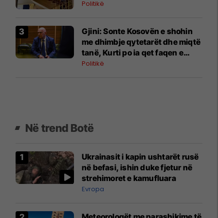
Politikë
Gjini: Sonte Kosovën e shohin
me dhimbje qytetarët dhe miqtë
tanë, Kurti po ia qet faqen e
zezë vendit
Politikë
Në trend Botë
Ukrainasit i kapin ushtarët rusë
në befasi, ishin duke fjetur në
strehimoret e kamufluara
Evropa
Meteorologët me parashikime të