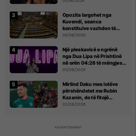
anti-shqiptare nga
01/08/2026
tribunat
Opozita largohet nga
Kuvendi, seanca
konstituive vazhdon të
shtunën në orën 11:00
06/08/2026
Një pleskavicë e ngrënë
nga Dua Lipa në Prishtinë
në orën 04:28 të mëngjesit
- dhe bota digjitale serbe
03/08/2026
shpall gjendjen e luftës
Mirlind Daku mes lotëve
përshëndetet me Rubin
Kazanin, do të fitojë
miliona te Spartak Moska
02/08/2026