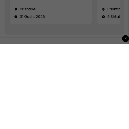
Prishtine
Prishtinë
31 Gusht 2026
6 Shtator 2
×