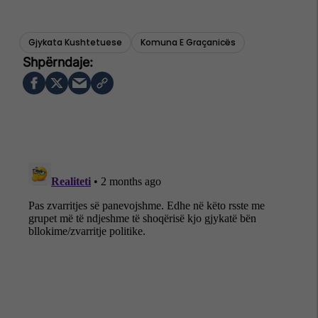
Gjykata Kushtetuese
Komuna E Graçanicës