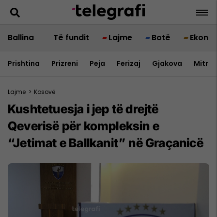
Ballina
Të fundit
Lajme
Botë
Ekono
Prishtina
Prizreni
Peja
Ferizaj
Gjakova
Mitrov
Lajme
>
Kosovë
Kushtetuesja i jep të drejtë
Qeverisë për kompleksin e
“Jetimat e Ballkanit” në Graçanicë