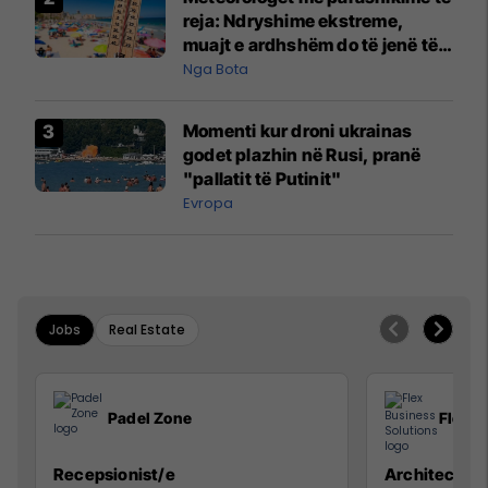
reja: Ndryshime ekstreme,
muajt e ardhshëm do të jenë të
pazakontë
Nga Bota
Momenti kur droni ukrainas
godet plazhin në Rusi, pranë
"pallatit të Putinit"
Evropa
Jobs
Real Estate
Padel Zone
Flex B
Recepsionist/e
Architect