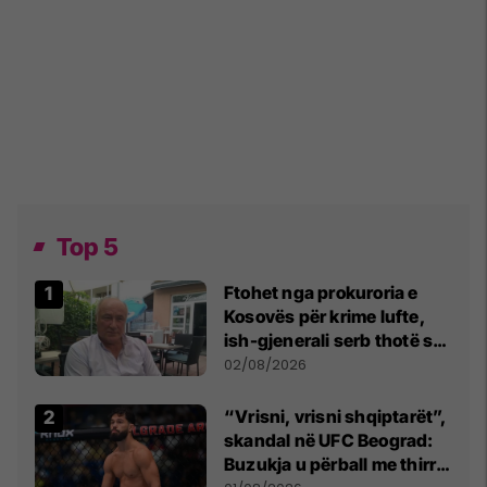
Top 5
Ftohet nga prokuroria e
Kosovës për krime lufte,
ish-gjenerali serb thotë se
dikush e tradhtoi në
02/08/2026
Beograd
“Vrisni, vrisni shqiptarët”,
skandal në UFC Beograd:
Buzukja u përball me thirrje