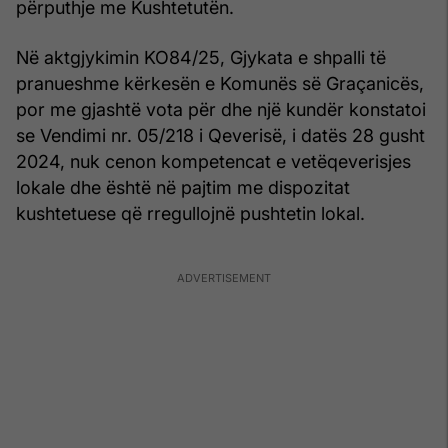
përputhje me Kushtetutën.
Në aktgjykimin KO84/25, Gjykata e shpalli të
pranueshme kërkesën e Komunës së Graçanicës,
por me gjashtë vota për dhe një kundër konstatoi
se Vendimi nr. 05/218 i Qeverisë, i datës 28 gusht
2024, nuk cenon kompetencat e vetëqeverisjes
lokale dhe është në pajtim me dispozitat
kushtetuese që rregullojnë pushtetin lokal.