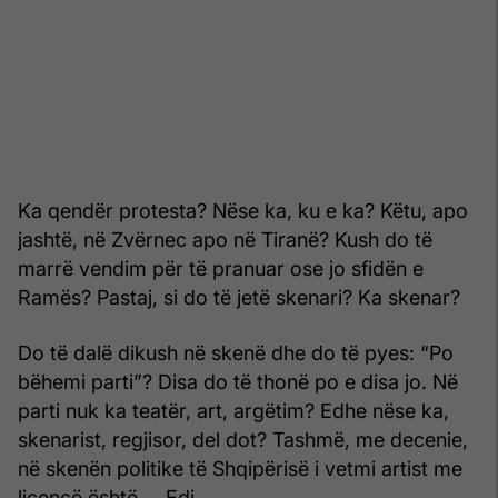
Ka qendër protesta? Nëse ka, ku e ka? Këtu, apo
jashtë, në Zvërnec apo në Tiranë? Kush do të
marrë vendim për të pranuar ose jo sfidën e
Ramës? Pastaj, si do të jetë skenari? Ka skenar?
Do të dalë dikush në skenë dhe do të pyes: “Po
bëhemi parti”? Disa do të thonë po e disa jo. Në
parti nuk ka teatër, art, argëtim? Edhe nëse ka,
skenarist, regjisor, del dot? Tashmë, me decenie,
në skenën politike të Shqipërisë i vetmi artist me
licencë është ... Edi.