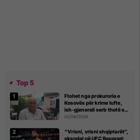
Top 5
Ftohet nga prokuroria e
Kosovës për krime lufte,
ish-gjenerali serb thotë se
dikush e tradhtoi në
02/08/2026
Beograd
“Vrisni, vrisni shqiptarët”,
skandal në UFC Beograd: