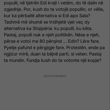
populli, në tjetrën Edi krejt i vetëm, do të dalin në
zgjedhje. Por, kush do ta votojë popullin, or vëlla,
kur ka përballë alternativa si Edi apo Sala?
Tashmë më shumë se tridhjetë vjet veç dy
alternativa ka Shqipëria: ku populli, ku këta.
Pastaj, populli nuk e njeh politikën. Nëse e njeh,
përse e votoi me 80 përqind ... Edin? Lëre fare.
Pyetje pafund e përgjigje fare. Protestën, ende pa
ngjizur mirë, duan ta bëjnë parti, si veten. Pastaj
ta mundin. Fundja kush do ta votonte një kopje?