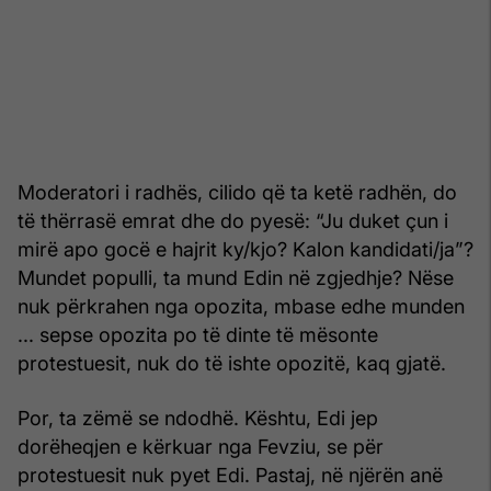
Moderatori i radhës, cilido që ta ketë radhën, do
të thërrasë emrat dhe do pyesë: “Ju duket çun i
mirë apo gocë e hajrit ky/kjo? Kalon kandidati/ja”?
Mundet populli, ta mund Edin në zgjedhje? Nëse
nuk përkrahen nga opozita, mbase edhe munden
... sepse opozita po të dinte të mësonte
protestuesit, nuk do të ishte opozitë, kaq gjatë.
Por, ta zëmë se ndodhë. Kështu, Edi jep
dorëheqjen e kërkuar nga Fevziu, se për
protestuesit nuk pyet Edi. Pastaj, në njërën anë