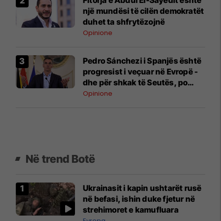
një mundësi të cilën demokratët
duhet ta shfrytëzojnë
Opinione
Pedro Sánchezi i Spanjës është
progresist i veçuar në Evropë -
dhe për shkak të Seutës, po
detyrohet të paguajë për këtë
Opinione
Në trend Botë
Ukrainasit i kapin ushtarët rusë
në befasi, ishin duke fjetur në
strehimoret e kamufluara
Evropa