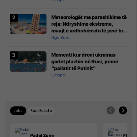
Meteorologët me parashikime të
reja: Ndryshime ekstreme,
muajt e ardhshëm do të jenë të
pazakontë
Nga Bota
Momenti kur droni ukrainas
godet plazhin në Rusi, pranë
"pallatit të Putinit"
Evropa
Jobs
Real Estate
Padel Zone
Flex B