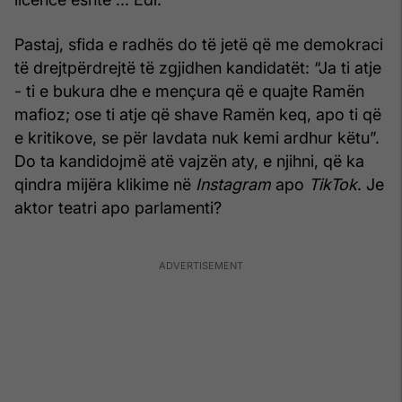
Pastaj, sfida e radhës do të jetë që me demokraci
të drejtpërdrejtë të zgjidhen kandidatët: “Ja ti atje
- ti e bukura dhe e mençura që e quajte Ramën
mafioz; ose ti atje që shave Ramën keq, apo ti që
e kritikove, se për lavdata nuk kemi ardhur këtu”.
Do ta kandidojmë atë vajzën aty, e njihni, që ka
qindra mijëra klikime në
Instagram
apo
TikTok
. Je
aktor teatri apo parlamenti?