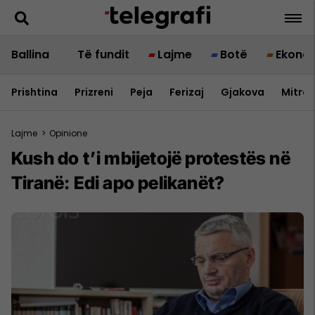
Ballina
Të fundit
Lajme
Botë
Ekono
Prishtina
Prizreni
Peja
Ferizaj
Gjakova
Mitrov
Lajme
>
Opinione
Kush do t’i mbijetojë protestës në
Tiranë: Edi apo pelikanët?