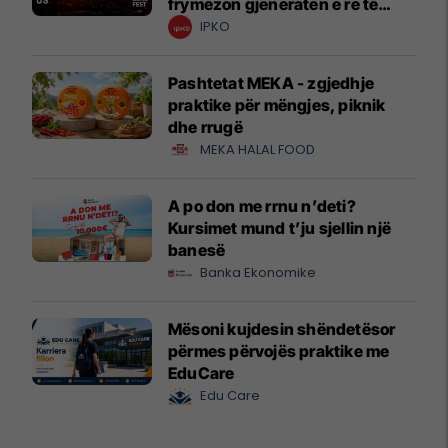
frymëzon gjeneratën e re të
krijuesve
IPKO
Pashtetat MEKA - zgjedhje
praktike për mëngjes, piknik
dhe rrugë
MEKA HALAL FOOD
A po don me rrnu n’deti?
Kursimet mund t’ju sjellin një
banesë
Banka Ekonomike
Mësoni kujdesin shëndetësor
përmes përvojës praktike me
EduCare
Edu Care