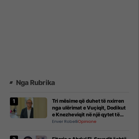
Nga Rubrika
Tri mësime që duhet të nxirren
nga ulërimat e Vuçiqit, Dodikut
e Knezheviqit në një qytet të
Bosnjës
Enver Robelli
Opinione
Fitorja e Abdul El-Sayedit është