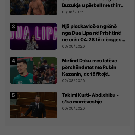
Buzukja u përball me thirrje
anti-shqiptare nga
01/08/2026
tribunat
Një pleskavicë e ngrënë
nga Dua Lipa në Prishtinë
në orën 04:28 të mëngjesit
- dhe bota digjitale serbe
03/08/2026
shpall gjendjen e luftës
Mirlind Daku mes lotëve
përshëndetet me Rubin
Kazanin, do të fitojë
miliona te Spartak Moska
02/08/2026
Takimi Kurti-Abdixhiku -
s'ka marrëveshje
06/08/2026