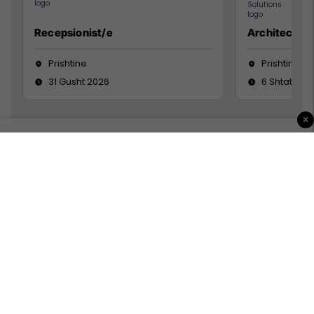
Recepsionist/e
Architect
Prishtine
Prishtinë
31 Gusht 2026
6 Shtator 2
×