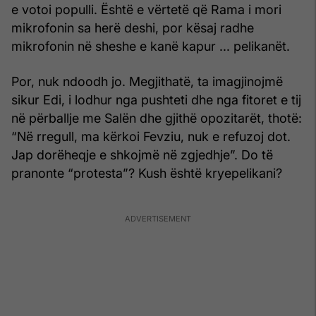
e votoi populli. Është e vërtetë që Rama i mori
mikrofonin sa herë deshi, por kësaj radhe
mikrofonin në sheshe e kanë kapur ... pelikanët.
Por, nuk ndoodh jo. Megjithatë, ta imagjinojmë
sikur Edi, i lodhur nga pushteti dhe nga fitoret e tij
në përballje me Salën dhe gjithë opozitarët, thotë:
“Në rregull, ma kërkoi Fevziu, nuk e refuzoj dot.
Jap dorëheqje e shkojmë në zgjedhje”. Do të
pranonte “protesta”? Kush është kryepelikani?