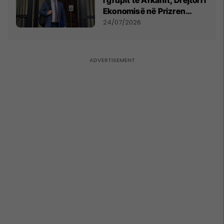
Ekonomisë në Prizren
mohon pretendimet
24/07/2026