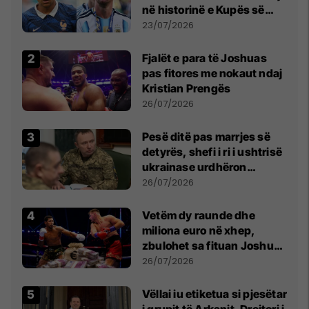
në historinë e Kupës së
Botës, Messi mbetet i dyti
23/07/2026
Fjalët e para të Joshuas
pas fitores me nokaut ndaj
Kristian Prengës
26/07/2026
Pesë ditë pas marrjes së
detyrës, shefi i ri i ushtrisë
ukrainase urdhëron
kontroll të madh
26/07/2026
Vetëm dy raunde dhe
miliona euro në xhep,
zbulohet sa fituan Joshua
e Prenga
26/07/2026
Vëllai iu etiketua si pjesëtar
i grupit të Arkanit, Drejtori i