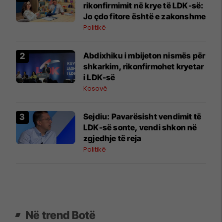
rikonfirmimit në krye të LDK-së:
Jo çdo fitore është e zakonshme
Politikë
Abdixhiku i mbijeton nismës për
shkarkim, rikonfirmohet kryetar
i LDK-së
Kosovë
Sejdiu: Pavarësisht vendimit të
LDK-së sonte, vendi shkon në
zgjedhje të reja
Politikë
Në trend Botë