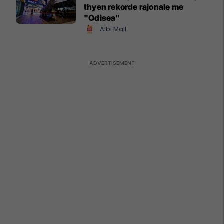
thyen rekorde rajonale me
"Odisea"
Albi Mall