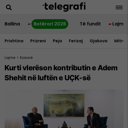
Ballina
Botërori 2026
Të fundit
Lajme
Prishtina
Prizreni
Peja
Ferizaj
Gjakova
Mitrov
Lajme
>
Kosovë
Kurti vlerëson kontributin e Adem
Shehit në luftën e UÇK-së