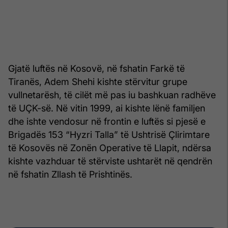
Gjatë luftës në Kosovë, në fshatin Farkë të
Tiranës, Adem Shehi kishte stërvitur grupe
vullnetarësh, të cilët më pas iu bashkuan radhëve
të UÇK-së. Në vitin 1999, ai kishte lënë familjen
dhe ishte vendosur në frontin e luftës si pjesë e
Brigadës 153 “Hyzri Talla” të Ushtrisë Çlirimtare
të Kosovës në Zonën Operative të Llapit, ndërsa
kishte vazhduar të stërviste ushtarët në qendrën
në fshatin Zllash të Prishtinës.