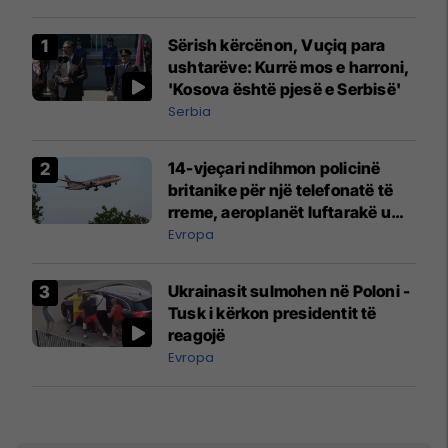
Sërish kërcënon, Vuçiq para
ushtarëve: Kurrë mos e harroni,
'Kosova është pjesë e Serbisë'
Serbia
14-vjeçari ndihmon policinë
britanike për një telefonatë të
rreme, aeroplanët luftarakë u
ngritën në ajër për të
Evropa
interceptuar fluturaken e Qatar
Airways që po shkonte drejt
Ukrainasit sulmohen në Poloni -
Mançesterit
Tusk i kërkon presidentit të
reagojë
Evropa