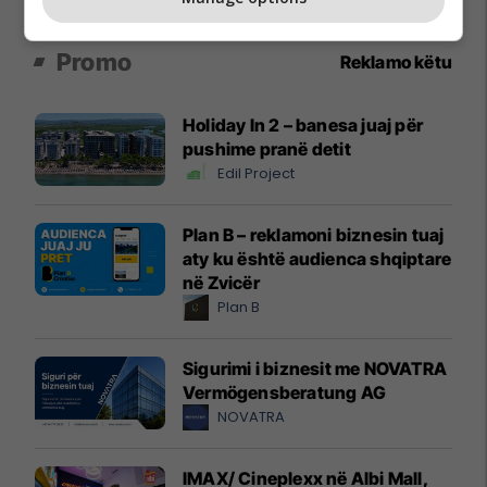
Promo
Reklamo këtu
Holiday In 2 – banesa juaj për
pushime pranë detit
Edil Project
Plan B – reklamoni biznesin tuaj
aty ku është audienca shqiptare
në Zvicër
Plan B
Sigurimi i biznesit me NOVATRA
Vermögensberatung AG
NOVATRA
IMAX/ Cineplexx në Albi Mall,