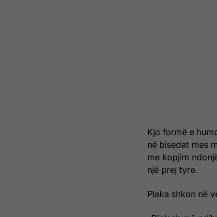
Kjo formë e humor
në bisedat mes m
me kopjim ndonjë
një prej tyre.
Plaka shkon në v