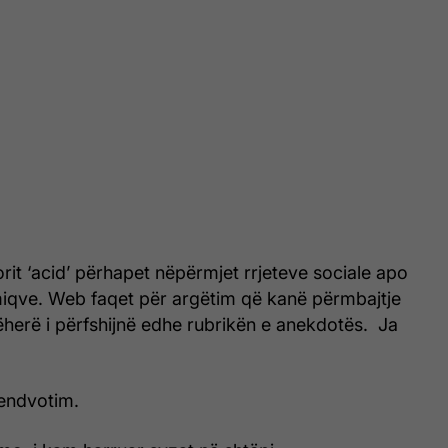
it ‘acid’ përhapet nëpërmjet rrjeteve sociale apo
iqve. Web faqet për argëtim që kanë përmbajtje
herë i përfshijnë edhe rubrikën e anekdotës. Ja
endvotim.