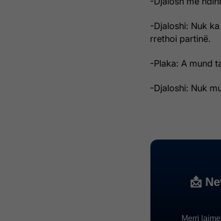
-Djalosh më ndih
-Djaloshi: Nuk ka
rrethoi partinë.
-Plaka: A mund ta
-Djaloshi: Nuk mu