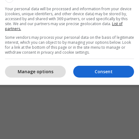
Your personal data will be processed and information from your device
(cookies, unique identifiers, and other device data) may be stored by,
accessed by and shared with 369 partners, or used specifically by this
site. We and our partners may use precise geolocation data.
List of
partners.
Some vendors may process your personal data on the basis of legitimate
interest, which you can object to by managing your options below. Look
for a link at the bottom of this page or in the site menu to manage or
withdraw consent in privacy and cookie settings.
Manage options
Consent