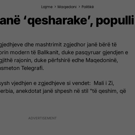
Lajme
>
Maqedoni
>
Politikë
janë ‘qesharake’, popull
gjedhjeve dhe mashtrimit zgjedhor janë bërë të
orin modern të Ballkanit, duke pasqyruar gjendjen e
gjithë rajonin, duke përfshirë edhe Maqedoninë,
nsmeton Telegrafi.
sh vjedhjen e zgjedhjeve si vendet: Mali i Zi,
rbia, anekdotat janë shpesh në stil "të qeshim, që