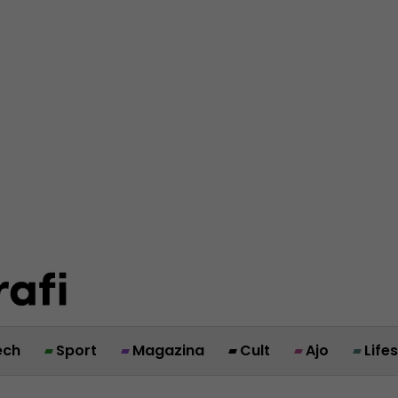
ech
Sport
Magazina
Cult
Ajo
Life