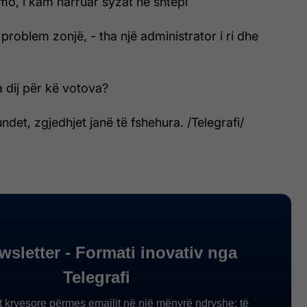
mo, i kam harruar syzat në shtëpi
 problem zonjë, - tha një administrator i ri dhe
 dij për kë votova?
ndet, zgjedhjet janë të fshehura. /Telegrafi/