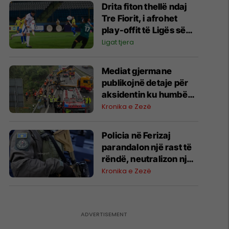
Drita fiton thellë ndaj
Tre Fiorit, i afrohet
play-offit të Ligës së
Konferencës
Ligat tjera
Mediat gjermane
publikojnë detaje për
aksidentin ku humbën
jetën tre mërgimtarë
Kronika e Zezë
nga Komogllava e
Ferizajt
Policia në Ferizaj
parandalon një rast të
rëndë, neutralizon një
31-vjeçar me armë
Kronika e Zezë
zjarri në Parkun e Lirisë