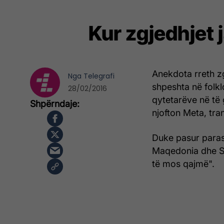
Kur zgjedhjet 
Anekdota rreth z
Nga
Telegrafi
shpeshta në folkl
28/02/2016
qytetarëve në të 
njofton Meta, tra
Duke pasur parasy
Maqedonia dhe Se
të mos qajmë".