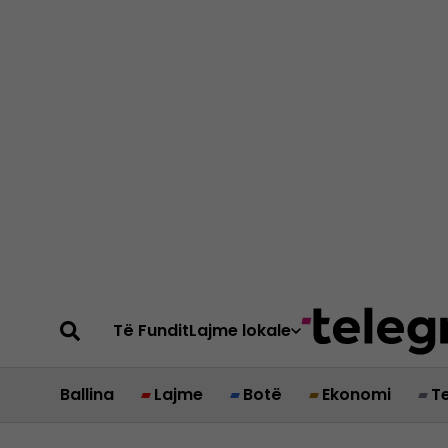
Të Fundit
Lajme lokale
Ballina
Lajme
Botë
Ekonomi
T