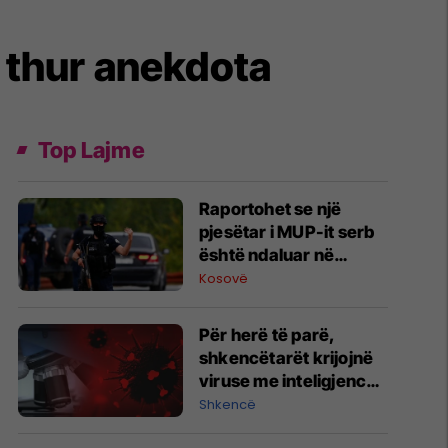
i thur anekdota
Top Lajme
Raportohet se një
pjesëtar i MUP-it serb
është ndaluar në
Jarinë
Kosovë
Për herë të parë,
shkencëtarët krijojnë
viruse me inteligjencë
artificiale
Shkencë