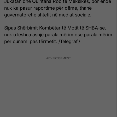
Jukatan dhe Quintana Roo të Meksikës, por ende
nuk ka pasur raportime për dëme, thanë
guvernatorët e shtetit në mediat sociale.
Sipas Shërbimit Kombëtar të Motit të SHBA-së,
nuk u lëshua asnjë paralajmërim ose paralajmërim
për cunami pas tërmetit. /Telegrafi/