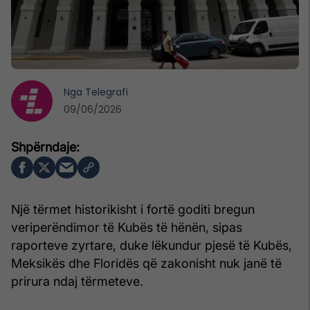
Nga
Telegrafi
09/06/2026
Një tërmet historikisht i fortë goditi bregun
veriperëndimor të Kubës të hënën, sipas
raporteve zyrtare, duke lëkundur pjesë të Kubës,
Meksikës dhe Floridës që zakonisht nuk janë të
prirura ndaj tërmeteve.