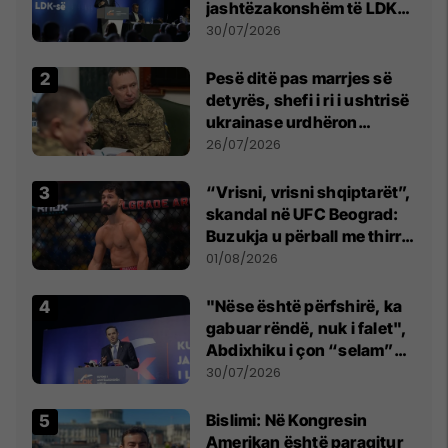
jashtëzakonshëm të LDK-
së
30/07/2026
Pesë ditë pas marrjes së
detyrës, shefi i ri i ushtrisë
ukrainase urdhëron
kontroll të madh
26/07/2026
“Vrisni, vrisni shqiptarët”,
skandal në UFC Beograd:
Buzukja u përball me thirrje
anti-shqiptare nga
01/08/2026
tribunat
"Nëse është përfshirë, ka
gabuar rëndë, nuk i falet",
Abdixhiku i çon “selam”
Përparim Ramës
30/07/2026
Bislimi: Në Kongresin
Amerikan është paraqitur