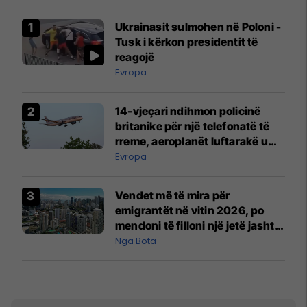
Ukrainasit sulmohen në Poloni -
Tusk i kërkon presidentit të
reagojë
Evropa
14-vjeçari ndihmon policinë
britanike për një telefonatë të
rreme, aeroplanët luftarakë u
ngritën në ajër për të
Evropa
interceptuar fluturaken e Qatar
Airways që po shkonte drejt
Vendet më të mira për
Mançesterit
emigrantët në vitin 2026, po
mendoni të filloni një jetë jashtë
vendit?
Nga Bota