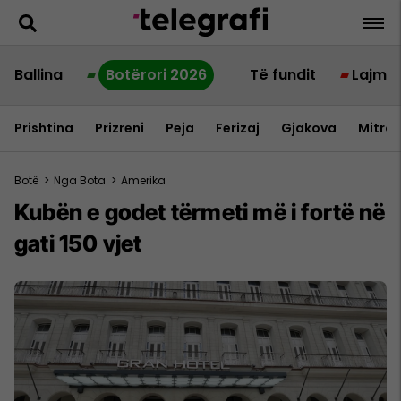
Ballina
Botërori 2026
Të fundit
Lajme
Prishtina
Prizreni
Peja
Ferizaj
Gjakova
Mitrov
Botë
>
Nga Bota
>
Amerika
Kubën e godet tërmeti më i fortë në
gati 150 vjet