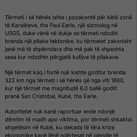
Tërmeti i së hënës ishte i pazakontë për këtë zonë
të Karaibeve, tha Paul Earle, një sizmolog në
USGS, duke vënë në dukje se tërmeti ndodhi
brenda një pllake tektonike, ku tërmetet zakonisht
janë më të shpërndara dhe më pak të shpeshta
sesa kur ndodhin përgjatë kufijve të pllakave.
Një tërmet kaq i fortë nuk kishte goditur brenda
322 km nga tërmeti i së hënës që nga viti 1880,
kur një tërmet me magnitudë 6.0 ballë goditi
pranë San Cristobal, Kubë, tha Earle.
Autoritetet nuk kanë raportuar ende ndonjë
dëmtim të madh apo viktima, por tërmeti shkaktoi
shqetësim në Kubë, ku dekada të tëra krize
ekonomike kanë lënë ndërtesat në gjendje të