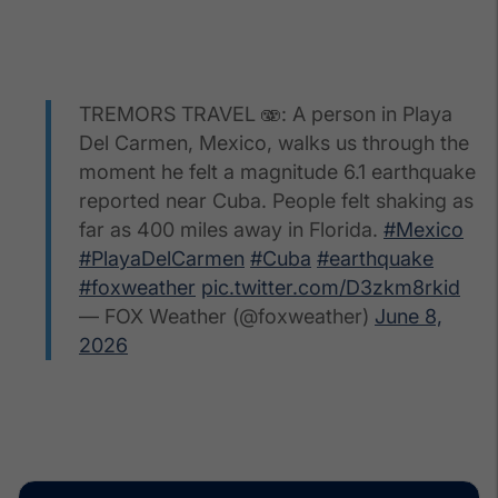
TREMORS TRAVEL 🫨: A person in Playa
Del Carmen, Mexico, walks us through the
moment he felt a magnitude 6.1 earthquake
reported near Cuba. People felt shaking as
far as 400 miles away in Florida.
#Mexico
#PlayaDelCarmen
#Cuba
#earthquake
#foxweather
pic.twitter.com/D3zkm8rkid
— FOX Weather (@foxweather)
June 8,
2026