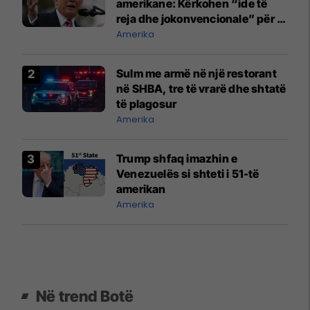
amerikane: Kërkohen “ide të
reja dhe jokonvencionale” për ta
ndëshkuar Iranin
Amerika
Sulm me armë në një restorant
në SHBA, tre të vrarë dhe shtatë
të plagosur
Amerika
Trump shfaq imazhin e
Venezuelës si shteti i 51-të
amerikan
Amerika
Në trend Botë