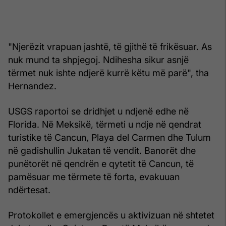
"Njerëzit vrapuan jashtë, të gjithë të frikësuar. As
nuk mund ta shpjegoj. Ndihesha sikur asnjë
tërmet nuk ishte ndjerë kurrë këtu më parë", tha
Hernandez.
USGS raportoi se dridhjet u ndjenë edhe në
Florida. Në Meksikë, tërmeti u ndje në qendrat
turistike të Cancun, Playa del Carmen dhe Tulum
në gadishullin Jukatan të vendit. Banorët dhe
punëtorët në qendrën e qytetit të Cancun, të
pamësuar me tërmete të forta, evakuuan
ndërtesat.
Protokollet e emergjencës u aktivizuan në shtetet