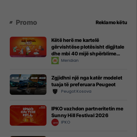
Promo
Reklamo këtu
Këtë herë me kartelë
gërvishtëse plotësisht digjitale
dhe mbi 40 mijë shpërblime
instant!
Meridian
Zgjidhni një nga katër modelet
tuaja të preferuara Peugeot
Peugot Kosova
IPKO vazhdon partneritetin me
Sunny Hill Festival 2026
IPKO