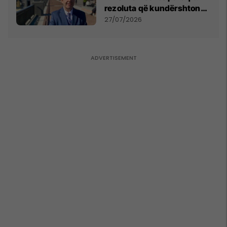
rezoluta që kundërshton
mbajtjen e Asamblesë
27/07/2026
Parlamentare të OSBE-së
në Beograd