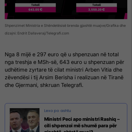
Shpenzimet Ministria e Shëndetësisë brenda gjashtë muajve/Grafika dhe
dizajni: Endrit Dallaveraj/Telegrafi.com
Nga 8 mijë e 297 euro që u shpenzuan në total
nga treshja e MSh-së, 643 euro u shpenzuan për
udhëtime zyrtare të cilat ministri Arben Vitia dhe
zëvendësi i tij Arsim Berisha i realizuan në Tiranë
dhe Gjermani, shkruan Telegrafi.
Ministri Peci apo ministri Rashiq –
cili shpenzoi më shumë para për
gjashtë-shtatë muaj?