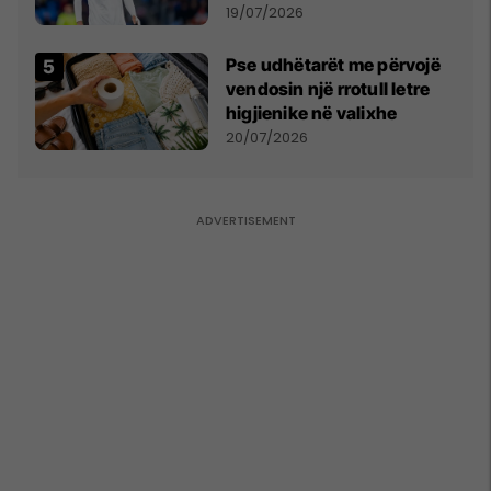
marrëveshjen për Fisnik
19/07/2026
Asllanin
Pse udhëtarët me përvojë
vendosin një rrotull letre
higjienike në valixhe
20/07/2026