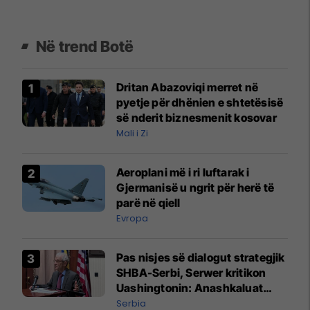
Në trend Botë
Dritan Abazoviqi merret në
pyetje për dhënien e shtetësisë
së nderit biznesmenit kosovar
Mali i Zi
Aeroplani më i ri luftarak i
Gjermanisë u ngrit për herë të
parë në qiell
Evropa
Pas nisjes së dialogut strategjik
SHBA-Serbi, Serwer kritikon
Uashingtonin: Anashkaluat
Banjskën, sulmin ndaj KFOR-it
Serbia