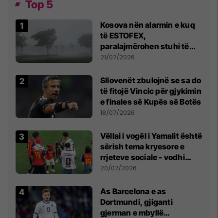
Top 5
Kosova nën alarmin e kuq
të ESTOFEX,
paralajmërohen stuhi të
fuqishme me breshër dhe
21/07/2026
erëra të forta
Sllovenët zbulojnë se sa do
të fitojë Vincic për gjykimin
e finales së Kupës së Botës
18/07/2026
Vëllai i vogël i Yamalit është
sërish tema kryesore e
rrjeteve sociale - vodhi
vëmendjen pas finales së
20/07/2026
Kupës së Botës
As Barcelona e as
Dortmundi, gjiganti
gjerman e mbyllë