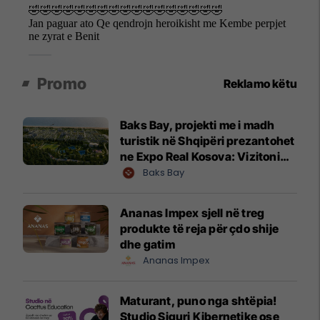
Promo
Reklamo këtu
Baks Bay, projekti me i madh
turistik në Shqipëri prezantohet
ne Expo Real Kosova: Vizitoni
shtandin dhe zbuloni
Baks Bay
mundësitë e investimit
Ananas Impex sjell në treg
produkte të reja për çdo shije
dhe gatim
Ananas Impex
Maturant, puno nga shtëpia!
Studio Siguri Kibernetike ose