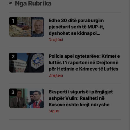
Nga Rubrika
​Edhe 30 ditë paraburgim
pjesëtarit serb të MUP-it,
dyshohet se kidnapoi
Vukashinoviqin në Leposaviq
Drejtësi
​Policia apel qytetarëve: Krimet e
luftës t'i raportoni në Drejtorinë
për Hetimin e Krimeve të Luftës
Drejtësi
Eksperti i sigurisë i përgjigjet
ashpër Vulin: Realiteti në
Kosovë është krejt ndryshe
Siguri