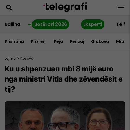
Ballina
Botërori 2026
Eksperti
Të fu
Prishtina
Prizreni
Peja
Ferizaj
Gjakova
Mitrov
Lajme
>
Kosovë
Ku u shpenzuan mbi 8 mijë euro
nga ministri Vitia dhe zëvendësit e
tij?