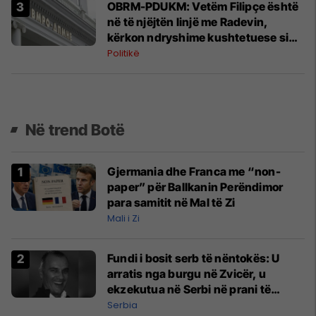
OBRM-PDUKM: Vetëm Filipçe është
në të njëjtën linjë me Radevin,
kërkon ndryshime kushtetuese si
reformë të vetme
Politikë
Në trend Botë
Gjermania dhe Franca me “non-
paper” për Ballkanin Perëndimor
para samitit në Mal të Zi
Mali i Zi
Fundi i bosit serb të nëntokës: U
arratis nga burgu në Zvicër, u
ekzekutua në Serbi në prani të
shefit të policisë
Serbia