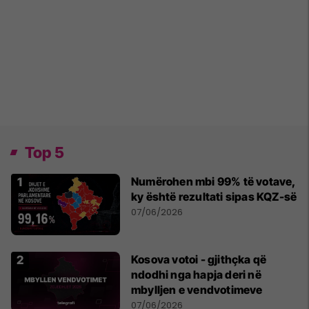
Top 5
Numërohen mbi 99% të votave,
ky është rezultati sipas KQZ-së
07/06/2026
Kosova votoi - gjithçka që
ndodhi nga hapja deri në
mbylljen e vendvotimeve
07/06/2026