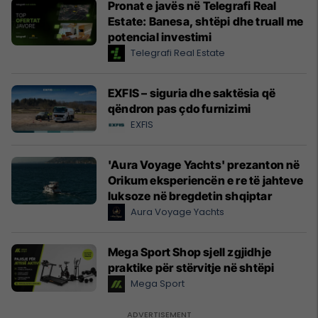
Pronat e javës në Telegrafi Real
Estate: Banesa, shtëpi dhe truall me
potencial investimi
Telegrafi Real Estate
EXFIS – siguria dhe saktësia që
qëndron pas çdo furnizimi
EXFIS
'Aura Voyage Yachts' prezanton në
Orikum eksperiencën e re të jahteve
luksoze në bregdetin shqiptar
Aura Voyage Yachts
Mega Sport Shop sjell zgjidhje
praktike për stërvitje në shtëpi
Mega Sport