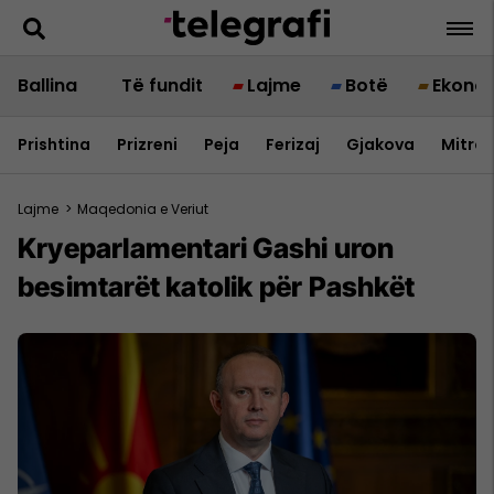
Ballina
Të fundit
Lajme
Botë
Ekono
Prishtina
Prizreni
Peja
Ferizaj
Gjakova
Mitrov
Lajme
>
Maqedonia e Veriut
Kryeparlamentari Gashi uron
besimtarët katolik për Pashkët