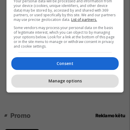
Your personal data will be processed and information from
your device (cookies, unique identifiers, and other device
data) may be stored by, accessed by and shared with 369
partners, or used specifically by this site. We and our partners
may use precise geolocation data.
List of partners.
Some vendors may process your personal data on the basis
of legitimate interest, which you can object to by managing
your options below. Look for a link at the bottom of this page
or in the site menu to manage or withdraw consent in privacy
and cookie settings.
Consent
Manage options
Promo
Reklamo këtu