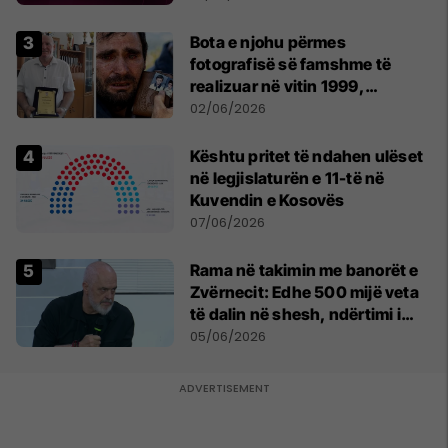
Bota e njohu përmes
fotografisë së famshme të
realizuar në vitin 1999,
pensionohet Xajë Mustafa
02/06/2026
Kështu pritet të ndahen ulëset
në legjislaturën e 11-të në
Kuvendin e Kosovës
07/06/2026
Rama në takimin me banorët e
Zvërnecit: Edhe 500 mijë veta
të dalin në shesh, ndërtimi i
resortit nuk anulohet
05/06/2026