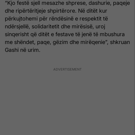
“Kjo festë sjell mesazhe shprese, dashurie, paqeje
dhe ripërtëritjeje shpirtërore. Në ditët kur
përkujtohemi për rëndësinë e respektit të
ndërsjellë, solidaritetit dhe mirësisë, uroj
sinqerisht që ditët e festave të jenë të mbushura
me shëndet, paqe, gëzim dhe mirëqenie”, shkruan
Gashi në urim.