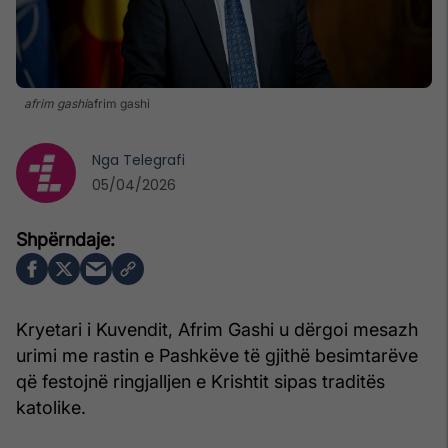
afrim gashi
afrim gashi
Nga
Telegrafi
05/04/2026
Kryetari i Kuvendit, Afrim Gashi u dërgoi mesazh
urimi me rastin e Pashkëve të gjithë besimtarëve
që festojnë ringjalljen e Krishtit sipas traditës
katolike.