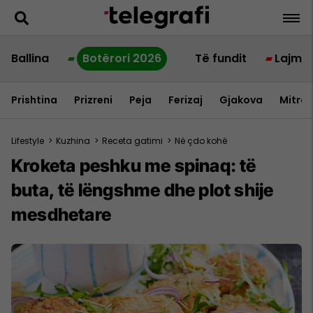
Ballina
Botërori 2026
Të fundit
Lajme
Prishtina
Prizreni
Peja
Ferizaj
Gjakova
Mitrov
Lifestyle
>
Kuzhina
>
Receta gatimi
>
Në çdo kohë
Kroketa peshku me spinaq: të
buta, të lëngshme dhe plot shije
mesdhetare