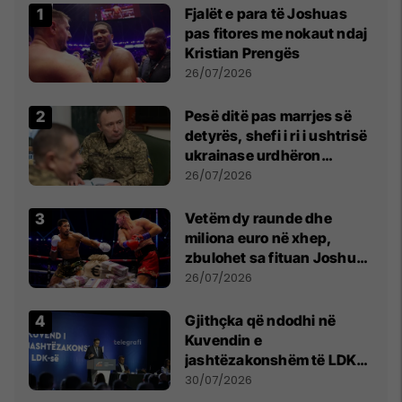
Fjalët e para të Joshuas
pas fitores me nokaut ndaj
Kristian Prengës
26/07/2026
Pesë ditë pas marrjes së
detyrës, shefi i ri i ushtrisë
ukrainase urdhëron
kontroll të madh
26/07/2026
Vetëm dy raunde dhe
miliona euro në xhep,
zbulohet sa fituan Joshua
e Prenga
26/07/2026
Gjithçka që ndodhi në
Kuvendin e
jashtëzakonshëm të LDK-
së
30/07/2026