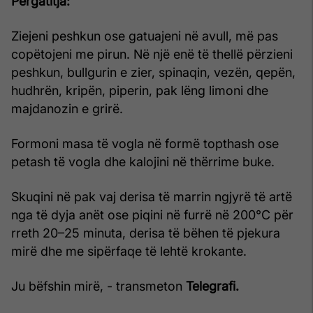
Përgatitja:
Ziejeni peshkun ose gatuajeni në avull, më pas
copëtojeni me pirun. Në një enë të thellë përzieni
peshkun, bullgurin e zier, spinaqin, vezën, qepën,
hudhrën, kripën, piperin, pak lëng limoni dhe
majdanozin e grirë.
Formoni masa të vogla në formë topthash ose
petash të vogla dhe kalojini në thërrime buke.
Skuqini në pak vaj derisa të marrin ngjyrë të artë
nga të dyja anët ose piqini në furrë në 200°C për
rreth 20–25 minuta, derisa të bëhen të pjekura
mirë dhe me sipërfaqe të lehtë krokante.
Ju bëfshin mirë, - transmeton
Telegrafi.