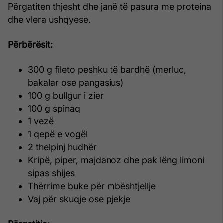
Përgatiten thjesht dhe janë të pasura me proteina
dhe vlera ushqyese.
Përbërësit:
300 g fileto peshku të bardhë (merluc,
bakalar ose pangasius)
100 g bullgur i zier
100 g spinaq
1 vezë
1 qepë e vogël
2 thelpinj hudhër
Kripë, piper, majdanoz dhe pak lëng limoni
sipas shijes
Thërrime buke për mbështjellje
Vaj për skuqje ose pjekje