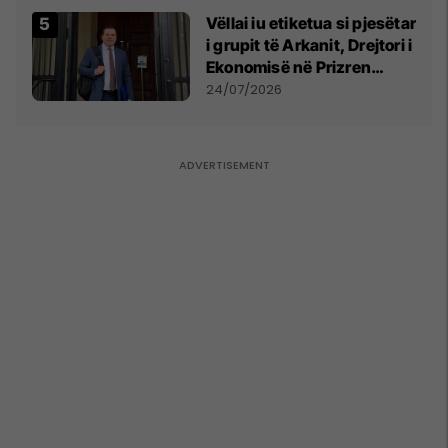
Vëllai iu etiketua si pjesëtar
i grupit të Arkanit, Drejtori i
Ekonomisë në Prizren
mohon pretendimet
24/07/2026