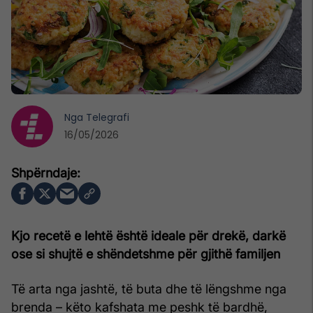
Nga
Telegrafi
16/05/2026
Kjo recetë e lehtë është ideale për drekë, darkë
ose si shujtë e shëndetshme për gjithë familjen
Të arta nga jashtë, të buta dhe të lëngshme nga
brenda – këto kafshata me peshk të bardhë,