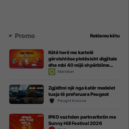
Promo
Reklamo këtu
Këtë herë me kartelë
gërvishtëse plotësisht digjitale
dhe mbi 40 mijë shpërblime
instant!
Meridian
Zgjidhni një nga katër modelet
tuaja të preferuara Peugeot
Peugot Kosova
IPKO vazhdon partneritetin me
Sunny Hill Festival 2026