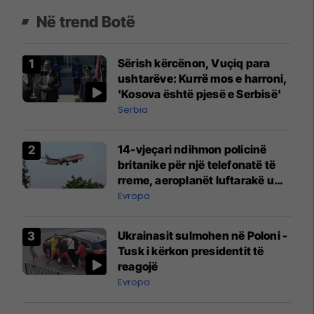
Në trend Botë
Sërish kërcënon, Vuçiq para
ushtarëve: Kurrë mos e harroni,
'Kosova është pjesë e Serbisë'
Serbia
14-vjeçari ndihmon policinë
britanike për një telefonatë të
rreme, aeroplanët luftarakë u
ngritën në ajër për të
Evropa
interceptuar fluturaken e Qatar
Airways që po shkonte drejt
Ukrainasit sulmohen në Poloni -
Mançesterit
Tusk i kërkon presidentit të
reagojë
Evropa