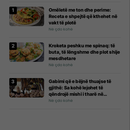
Omëletë me ton dhe perime:
Receta e shpejtë që kthehet në
vakt të plotë
Në çdo kohë
Kroketa peshku me spinaq: të
buta, të lëngshme dhe plot shije
mesdhetare
Në çdo kohë
Gabimi që e bëjnë thuajse të
gjithë: Sa kohë lejohet të
qëndrojë mishi i tharë në
frigorifer?
Në çdo kohë