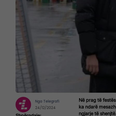
Në prag të festës 
Nga
Telegrafi
ka ndarë mesazhe 
24/12/2024
ngjarje të shenjtë