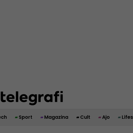
ech
Sport
Magazina
Cult
Ajo
Life