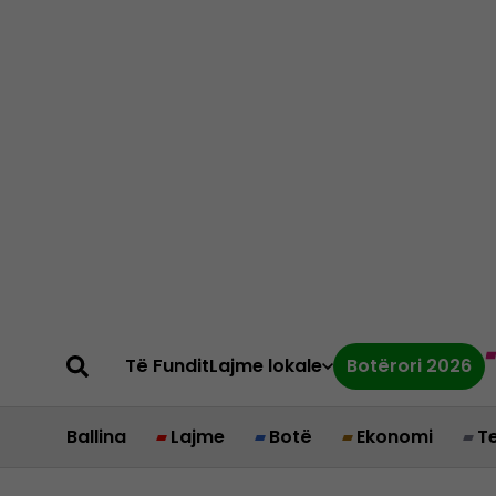
Të Fundit
Lajme lokale
Botërori 2026
Ballina
Lajme
Botë
Ekonomi
T