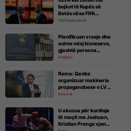
UEFA kërcënon me
bojkot të Kupës së
Botës nëse FIFA
miraton projektin për
Përfaqësueset
investitorët privatë
​Planifikuan vrasje dhe
sulme ndaj bizneseve,
gjashtë persona
përfundojnë nën
Drejtësi
aktakuzë
Rama: Qenka
organizuar makineria
propaganduese e LVV-
së kundër meje në
Kosovë
ditën e Kuvendit të
LDK-së
U akuzua për kurdisje
të meçit me Joshuan,
Kristian Prenga vjen
me reagim të ashpër
Boks