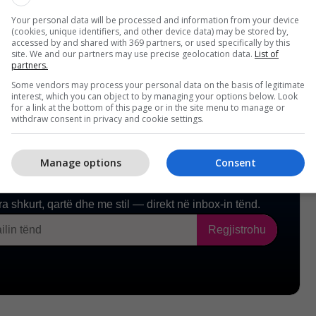
fi/
Your personal data will be processed and information from your device
(cookies, unique identifiers, and other device data) may be stored by,
accessed by and shared with 369 partners, or used specifically by this
site. We and our partners may use precise geolocation data.
List of
partners.
Some vendors may process your personal data on the basis of legitimate
interest, which you can object to by managing your options below. Look
for a link at the bottom of this page or in the site menu to manage or
withdraw consent in privacy and cookie settings.
Manage options
Consent