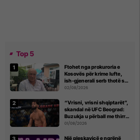
Top 5
Ftohet nga prokuroria e
Kosovës për krime lufte,
ish-gjenerali serb thotë se
dikush e tradhtoi në
02/08/2026
Beograd
“Vrisni, vrisni shqiptarët”,
skandal në UFC Beograd:
Buzukja u përball me thirrje
anti-shqiptare nga
01/08/2026
tribunat
Një pleskavicë e ngrënë