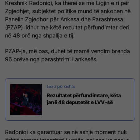
Kreshnik Radoniqi, ka thënë se me Ligjin e ri për
Zgjedhjet, subjektet politike mund të ankohen në
Panelin Zgjedhor për Ankesa dhe Parashtresa
(PZAP) lidhur me këtë rezultat përfundimtar deri
në 48 orë nga shpallja e tij.
PZAP-ja, më pas, duhet të marrë vendim brenda
96 orëve nga parashtrimi i ankesës.
Rezultatet përfundimtare, këta
janë 48 deputetët e LVV-së
Radoniqi ka garantuar se në asnjë moment nuk