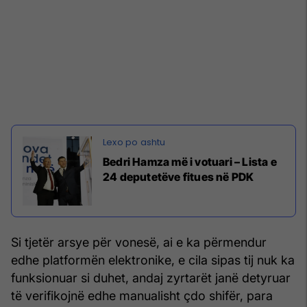
Bedri Hamza më i votuari – Lista e
24 deputetëve fitues në PDK
Si tjetër arsye për vonesë, ai e ka përmendur
edhe platformën elektronike, e cila sipas tij nuk ka
funksionuar si duhet, andaj zyrtarët janë detyruar
të verifikojnë edhe manualisht çdo shifër, para