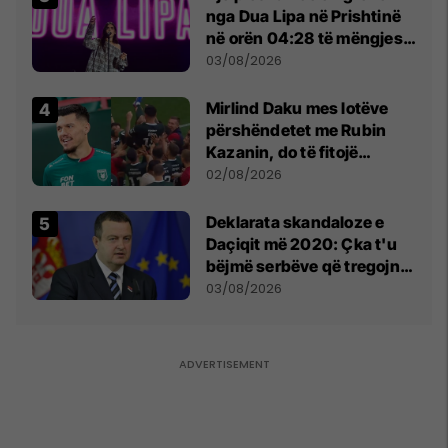
nga Dua Lipa në Prishtinë
në orën 04:28 të mëngjesit
- dhe bota digjitale serbe
03/08/2026
shpall gjendjen e luftës
Mirlind Daku mes lotëve
përshëndetet me Rubin
Kazanin, do të fitojë
miliona te Spartak Moska
02/08/2026
​Deklarata skandaloze e
Daçiqit më 2020: Çka t'u
bëjmë serbëve që tregojnë
ku janë varrosur shqiptarët
03/08/2026
në Serbi