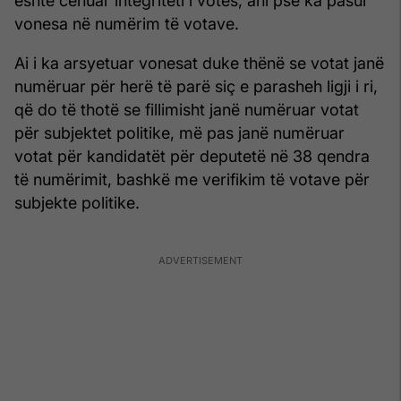
është cenuar integriteti i votës, ani pse ka pasur
vonesa në numërim të votave.
Ai i ka arsyetuar vonesat duke thënë se votat janë
numëruar për herë të parë siç e parasheh ligji i ri,
që do të thotë se fillimisht janë numëruar votat
për subjektet politike, më pas janë numëruar
votat për kandidatët për deputetë në 38 qendra
të numërimit, bashkë me verifikim të votave për
subjekte politike.