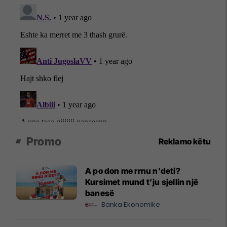
Promo
Reklamo këtu
A po don me rrnu n’deti?
Kursimet mund t’ju sjellin një
banesë
Banka Ekonomike