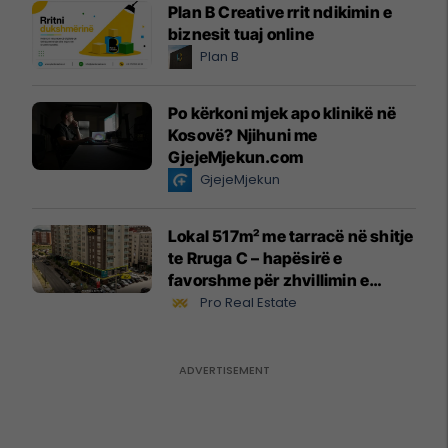
Plan B Creative rrit ndikimin e
biznesit tuaj online
Plan B
Po kërkoni mjek apo klinikë në
Kosovë? Njihuni me
GjejeMjekun.com
GjejeMjekun
Lokal 517m² me tarracë në shitje
te Rruga C – hapësirë e
favorshme për zhvillimin e
biznesit #15796
Pro Real Estate