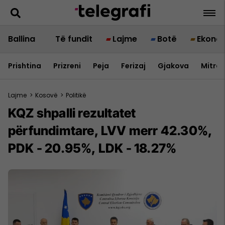
Ballina
Të fundit
Lajme
Botë
Ekono
Prishtina
Prizreni
Peja
Ferizaj
Gjakova
Mitrov
Lajme
>
Kosovë
>
Politikë
KQZ shpalli rezultatet
përfundimtare, LVV merr 42.30%,
PDK - 20.95%, LDK - 18.27%