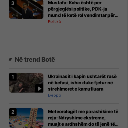
Mustafa: Koha është për
përgjegjësi politike, PDK-ja
mund të ketë rol vendimtar për
qeverinë e re
Politikë
Në trend Botë
Ukrainasit i kapin ushtarët rusë
në befasi, ishin duke fjetur në
strehimoret e kamufluara
Evropa
Meteorologët me parashikime të
reja: Ndryshime ekstreme,
muajt e ardhshëm do të jenë të