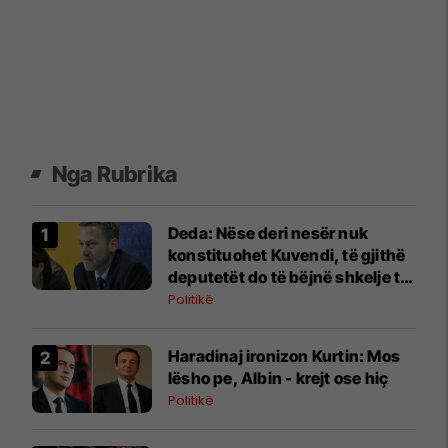
Nga Rubrika
Deda: Nëse deri nesër nuk
konstituohet Kuvendi, të gjithë
deputetët do të bëjnë shkelje të
rëndë kushtetuese
Politikë
Haradinaj ironizon Kurtin: Mos
lësho pe, Albin - krejt ose hiç
Politikë