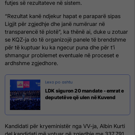
futjes së rezultateve në sistem.
“Rezultat kanë ndjekur hapat e paraparë sipas
Ligjit për zgjedhje dhe janë numëruar në
transparencë të plotë”, ka thënë ai, duke u zotuar
se KQZ-ja do të organizojë panele të brendshme
për të kuptuar ku ka ngecur puna dhe për t’i
shmangur problemet eventuale në proceset e
ardhshme zgjedhore.
LDK siguron 20 mandate - emrat e
deputetëve që ulen në Kuvend
Kandidati për kryeministër nga VV-ja, Albin Kurti
del kandidati më votuar në zgjedhje me 337.791