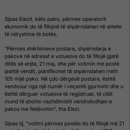
Sipas Elezit, këto pako, përmes operatorit
ekonomik do të fillojnë të shpërndahen në shtete
të ndryshme të botës.
“Përmes shërbimeve postare, shpërndarja e
pakove në adresat e votuesve do të fillojë gjatë
ditës së enjte, 21 maj, dhe për votimin me postë
jashtë vendit, planifikohet të shpërndahen rreth
105 mijë pako. Në çdo dërgesë postare, është
vendosur nga një numër i veçantë gjurmimi dhe u
është dërguar votuesve të regjistruar, të cilët
mund të shohin vazhdimisht vendndodhjen e
pakos me fletëvotim”, tha Elezi.
Sipas tij, “votimi përmes postës do të fillojë më 21