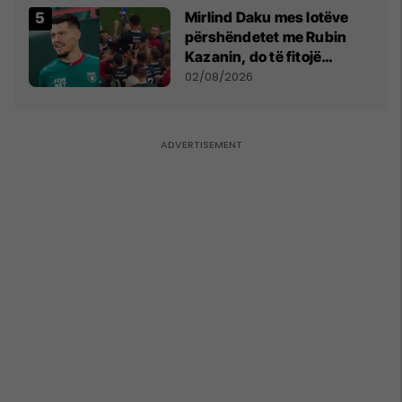
Mirlind Daku mes lotëve
përshëndetet me Rubin
Kazanin, do të fitojë
miliona te Spartak Moska
02/08/2026