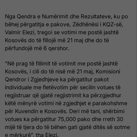
Nga Qendra e Numërimit dhe Rezultateve, ku po
bëhej përgatitja e pakove, Zëdhënësi i KQZ-së,
Valmir Elezi, tregoi se votimi me postë jashtë
Kosovës do të fillojë më 21 maj dhe do të
përfundojë më 6 qershor.
“Në prag të fillimit të votimit me postë jashtë
Kosovës, i cili do të nisë më 21 maj, Komisioni
Qendror i Zgjedhjeve ka përgatitur pakot
individuale me fletëvotim për secilin votues të
regjistruar që gjatë regjistrimit ka përzgjedhur
këtë mënyrë votimi në zgjedhjet e parakohshme
për Kuvendin e Kosovës. Deri më tani, shërbimi
votues ka përgatitur 75,000 pako dhe rreth 30
mijë të tjera do të bëhen gati gjatë ditës së sotme
e mërkurë”, tha Elezi.