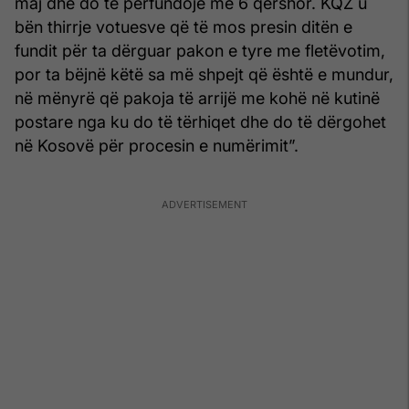
maj dhe do të përfundojë më 6 qershor. KQZ u
bën thirrje votuesve që të mos presin ditën e
fundit për ta dërguar pakon e tyre me fletëvotim,
por ta bëjnë këtë sa më shpejt që është e mundur,
në mënyrë që pakoja të arrijë me kohë në kutinë
postare nga ku do të tërhiqet dhe do të dërgohet
në Kosovë për procesin e numërimit”.