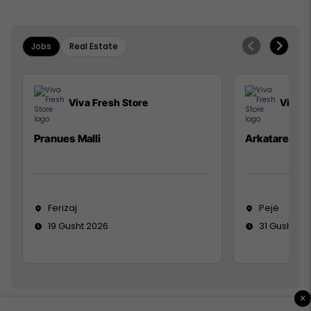
Jobs
Real Estate
Viva Fresh Store
Viva F
Pranues Malli
Arkatare
Ferizaj
Pejë
19 Gusht 2026
31 Gusht 20
×