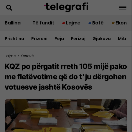
Ballina
Të fundit
Lajme
Botë
Ekono
Prishtina
Prizreni
Peja
Ferizaj
Gjakova
Mitrov
Lajme
>
Kosovë
KQZ po përgatit rreth 105 mijë pako
me fletëvotime që do t’ju dërgohen
votuesve jashtë Kosovës