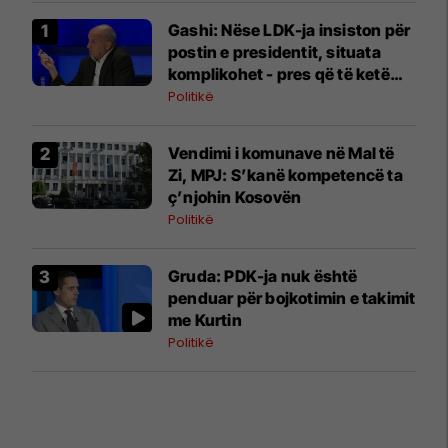
Gashi: Nëse LDK-ja insiston për
postin e presidentit, situata
komplikohet - pres që të ketë
lëshim
Politikë
Vendimi i komunave në Mal të
Zi, MPJ: S’kanë kompetencë ta
ç’njohin Kosovën
Politikë
Gruda: PDK-ja nuk është
penduar për bojkotimin e takimit
me Kurtin
Politikë