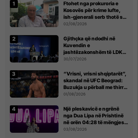
Ftohet nga prokuroria e
Kosovës për krime lufte,
ish-gjenerali serb thotë se
dikush e tradhtoi në
02/08/2026
Beograd
Gjithçka që ndodhi në
Kuvendin e
jashtëzakonshëm të LDK-
së
30/07/2026
“Vrisni, vrisni shqiptarët”,
skandal në UFC Beograd:
Buzukja u përball me thirrje
anti-shqiptare nga
01/08/2026
tribunat
Një pleskavicë e ngrënë
nga Dua Lipa në Prishtinë
në orën 04:28 të mëngjesit
- dhe bota digjitale serbe
03/08/2026
shpall gjendjen e luftës