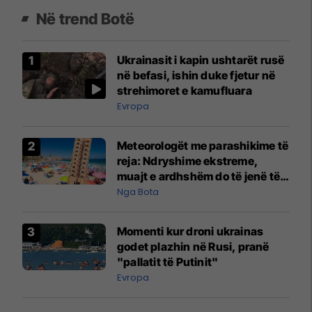
Në trend Botë
Ukrainasit i kapin ushtarët rusë
në befasi, ishin duke fjetur në
strehimoret e kamufluara
Evropa
Meteorologët me parashikime të
reja: Ndryshime ekstreme,
muajt e ardhshëm do të jenë të
pazakontë
Nga Bota
Momenti kur droni ukrainas
godet plazhin në Rusi, pranë
"pallatit të Putinit"
Evropa