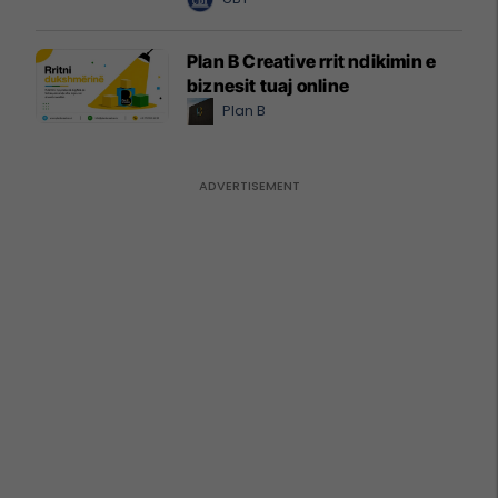
Plan B Creative rrit ndikimin e
biznesit tuaj online
Plan B