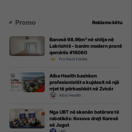
Promo
Reklamo këtu
Banesë 98.96m² në shitje në
Lakrishtë – banim modern pranë
qendrës #16060
Pro Real Estate
Alba Health bashkon
profesionistët e kujdesit në një
rrjet të përbashkët në Zvicër
Alba Health
Nga UBT në skenën botërore të
robotikës: Kosova drejt Koresë
së Jugut
UBT