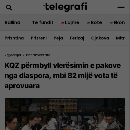
Ballina
Të fundit
Lajme
Botë
Ekono
Prishtina
Prizreni
Peja
Ferizaj
Gjakova
Mitrov
Zgjedhjet
>
Parlamentare
KQZ përmbyll vlerësimin e pakove
nga diaspora, mbi 82 mijë vota të
aprovuara