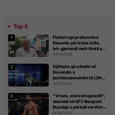
Top 5
Ftohet nga prokuroria e
Kosovës për krime lufte,
ish-gjenerali serb thotë se
dikush e tradhtoi në
02/08/2026
Beograd
Gjithçka që ndodhi në
Kuvendin e
jashtëzakonshëm të LDK-
së
30/07/2026
“Vrisni, vrisni shqiptarët”,
skandal në UFC Beograd:
Buzukja u përball me thirrje
anti-shqiptare nga
01/08/2026