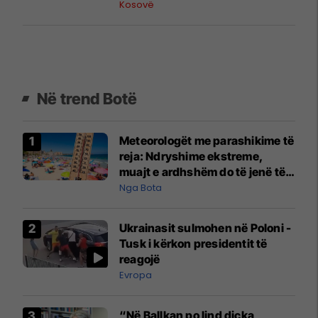
Kosovë
Në trend Botë
Meteorologët me parashikime të
reja: Ndryshime ekstreme,
muajt e ardhshëm do të jenë të
pazakontë
Nga Bota
Ukrainasit sulmohen në Poloni -
Tusk i kërkon presidentit të
reagojë
Evropa
“Në Ballkan po lind diçka