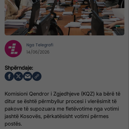
Nga
Telegrafi
14/06/2026
Komisioni Qendror i Zgjedhjeve (KQZ) ka bërë të
ditur se është përmbyllur procesi i vlerësimit të
pakove të supozuara me fletëvotime nga votimi
jashtë Kosovës, përkatësisht votimi përmes
postës.