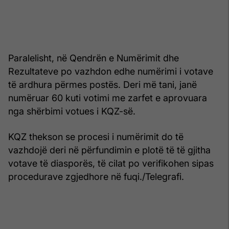
Paralelisht, në Qendrën e Numërimit dhe
Rezultateve po vazhdon edhe numërimi i votave
të ardhura përmes postës. Deri më tani, janë
numëruar 60 kuti votimi me zarfet e aprovuara
nga shërbimi votues i KQZ-së.
KQZ thekson se procesi i numërimit do të
vazhdojë deri në përfundimin e plotë të të gjitha
votave të diasporës, të cilat po verifikohen sipas
procedurave zgjedhore në fuqi./Telegrafi.