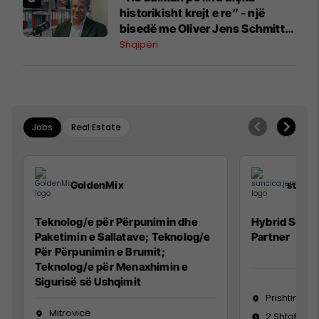
historikisht krejt e re” - një
bisedë me Oliver Jens Schmitt
mbi protestat në Shqipëri dhe të
Shqipëri
kaluarën e rajonit
Jobs
Real Estate
GoldenMix
sunci
Teknolog/e për Përpunimin dhe
Hybrid Senio
Paketimin e Sallatave; Teknolog/e
Partner
Për Përpunimin e Brumit;
Teknolog/e për Menaxhimin e
Sigurisë së Ushqimit
Prishtinë
Mitrovicë
2 Shtator 2