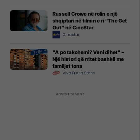
Russell Crowe në rolin e një
shqiptari në filmin e ri “The Get
Out” në CineStar
Cinestar
"A po takohemi? Veni dihet" –
Një histori që rritet bashkë me
familjet tona
Viva Fresh Store