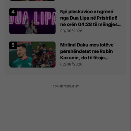
tribunat
Një pleskavicë e ngrënë
nga Dua Lipa në Prishtinë
në orën 04:28 të mëngjesit
- dhe bota digjitale serbe
03/08/2026
shpall gjendjen e luftës
Mirlind Daku mes lotëve
përshëndetet me Rubin
Kazanin, do të fitojë
miliona te Spartak Moska
02/08/2026