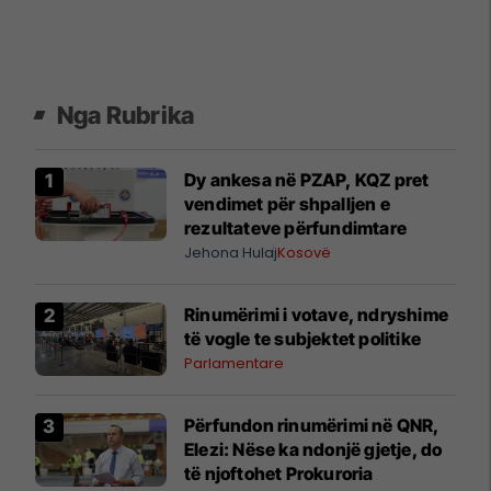
Nga Rubrika
Dy ankesa në PZAP, KQZ pret
vendimet për shpalljen e
rezultateve përfundimtare
Jehona Hulaj
Kosovë
Rinumërimi i votave, ndryshime
të vogle te subjektet politike
Parlamentare
​Përfundon rinumërimi në QNR,
Elezi: Nëse ka ndonjë gjetje, do
të njoftohet Prokuroria