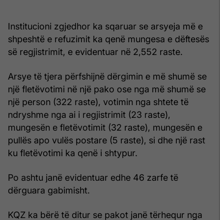
Institucioni zgjedhor ka sqaruar se arsyeja më e
shpeshtë e refuzimit ka qenë mungesa e dëftesës
së regjistrimit, e evidentuar në 2,552 raste.
Arsye të tjera përfshijnë dërgimin e më shumë se
një fletëvotimi në një pako ose nga më shumë se
një person (322 raste), votimin nga shtete të
ndryshme nga ai i regjistrimit (23 raste),
mungesën e fletëvotimit (32 raste), mungesën e
pullës apo vulës postare (5 raste), si dhe një rast
ku fletëvotimi ka qenë i shtypur.
Po ashtu janë evidentuar edhe 46 zarfe të
dërguara gabimisht.
KQZ ka bërë të ditur se pakot janë tërhequr nga