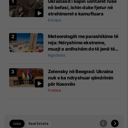
Ukrainasit i kapin ushtarët rusë
në befasi, ishin duke fjetur në
strehimoret e kamufluara
Evropa
Meteorologët me parashikime të
reja: Ndryshime ekstreme,
muajt e ardhshëm do të jenë të
pazakontë
Nga Bota
Zelensky në Beograd: Ukraina
nuk e ka ndryshuar qëndrimin
për Kosovën
Politikë
Jobs
Real Estate