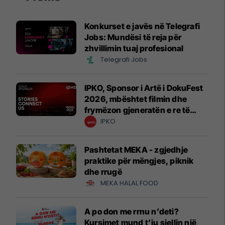
Konkurset e javës në Telegrafi
Jobs: Mundësi të reja për
zhvillimin tuaj profesional
Telegrafi Jobs
IPKO, Sponsor i Artë i DokuFest
2026, mbështet filmin dhe
frymëzon gjeneratën e re të
krijuesve
IPKO
Pashtetat MEKA - zgjedhje
praktike për mëngjes, piknik
dhe rrugë
MEKA HALAL FOOD
A po don me rrnu n’deti?
Kursimet mund t’ju sjellin një