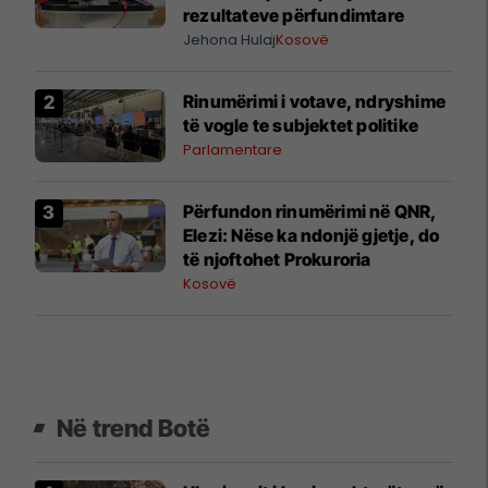
rezultateve përfundimtare
Jehona Hulaj
Kosovë
Rinumërimi i votave, ndryshime
të vogle te subjektet politike
Parlamentare
​Përfundon rinumërimi në QNR,
Elezi: Nëse ka ndonjë gjetje, do
të njoftohet Prokuroria
Kosovë
Në trend Botë