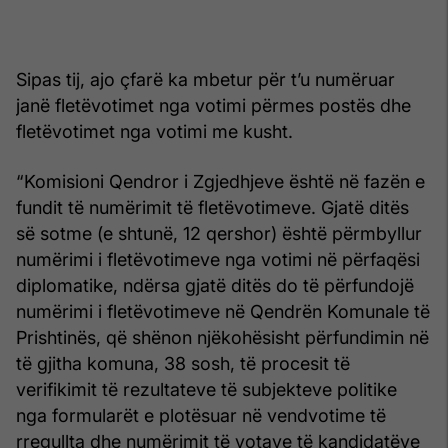
Sipas tij, ajo çfarë ka mbetur për t’u numëruar
janë fletëvotimet nga votimi përmes postës dhe
fletëvotimet nga votimi me kusht.
“Komisioni Qendror i Zgjedhjeve është në fazën e
fundit të numërimit të fletëvotimeve. Gjatë ditës
së sotme (e shtunë, 12 qershor) është përmbyllur
numërimi i fletëvotimeve nga votimi në përfaqësi
diplomatike, ndërsa gjatë ditës do të përfundojë
numërimi i fletëvotimeve në Qendrën Komunale të
Prishtinës, që shënon njëkohësisht përfundimin në
të gjitha komuna, 38 sosh, të procesit të
verifikimit të rezultateve të subjekteve politike
nga formularët e plotësuar në vendvotime të
rregullta dhe numërimit të votave të kandidatëve