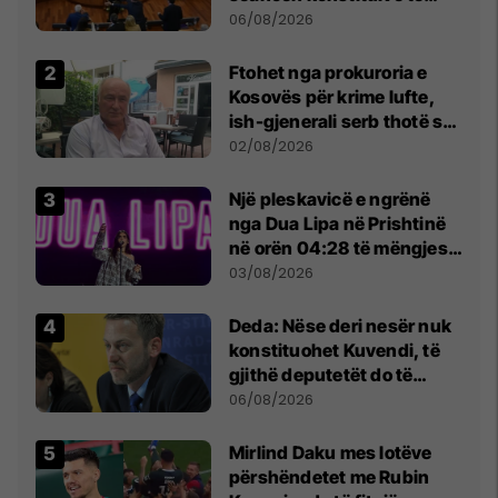
Kuvendit
06/08/2026
Ftohet nga prokuroria e
Kosovës për krime lufte,
ish-gjenerali serb thotë se
dikush e tradhtoi në
02/08/2026
Beograd
Një pleskavicë e ngrënë
nga Dua Lipa në Prishtinë
në orën 04:28 të mëngjesit
- dhe bota digjitale serbe
03/08/2026
shpall gjendjen e luftës
Deda: Nëse deri nesër nuk
konstituohet Kuvendi, të
gjithë deputetët do të
bëjnë shkelje të rëndë
06/08/2026
kushtetuese
Mirlind Daku mes lotëve
përshëndetet me Rubin