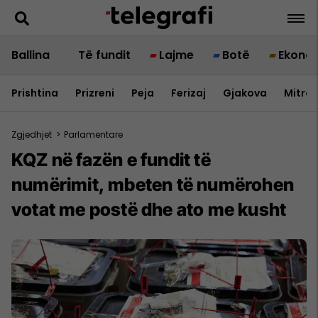
Ballina
Të fundit
Lajme
Botë
Ekono
Prishtina
Prizreni
Peja
Ferizaj
Gjakova
Mitrov
Zgjedhjet
>
Parlamentare
KQZ në fazën e fundit të
numërimit, mbeten të numërohen
votat me postë dhe ato me kusht