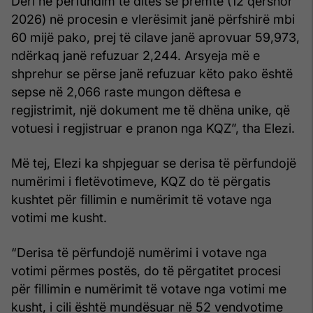
Deri në përfundim të ditës së premte (12 qershor
2026) në procesin e vlerësimit janë përfshirë mbi
60 mijë pako, prej të cilave janë aprovuar 59,973,
ndërkaq janë refuzuar 2,244. Arsyeja më e
shprehur se përse janë refuzuar këto pako është
sepse në 2,066 raste mungon dëftesa e
regjistrimit, një dokument me të dhëna unike, që
votuesi i regjistruar e pranon nga KQZ”, tha Elezi.
Më tej, Elezi ka shpjeguar se derisa të përfundojë
numërimi i fletëvotimeve, KQZ do të përgatis
kushtet për fillimin e numërimit të votave nga
votimi me kusht.
“Derisa të përfundojë numërimi i votave nga
votimi përmes postës, do të përgatitet procesi
për fillimin e numërimit të votave nga votimi me
kusht, i cili është mundësuar në 52 vendvotime