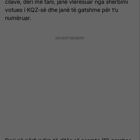
cilave, deri më tani, janë vlerësuar nga shërbimi
votues i KQZ-së dhe janë të gatshme për t’u
numëruar.