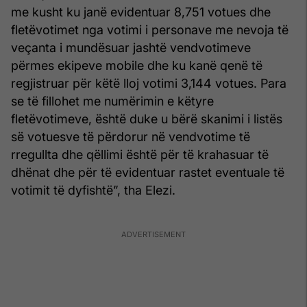
me kusht ku janë evidentuar 8,751 votues dhe
fletëvotimet nga votimi i personave me nevoja të
veçanta i mundësuar jashtë vendvotimeve
përmes ekipeve mobile dhe ku kanë qenë të
regjistruar për këtë lloj votimi 3,144 votues. Para
se të fillohet me numërimin e këtyre
fletëvotimeve, është duke u bërë skanimi i listës
së votuesve të përdorur në vendvotime të
rregullta dhe qëllimi është për të krahasuar të
dhënat dhe për të evidentuar rastet eventuale të
votimit të dyfishtë”, tha Elezi.