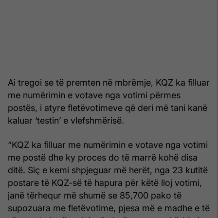
Ai tregoi se të premten në mbrëmje, KQZ ka filluar
me numërimin e votave nga votimi përmes
postës, i atyre fletëvotimeve që deri më tani kanë
kaluar ‘testin’ e vlefshmërisë.
“KQZ ka filluar me numërimin e votave nga votimi
me postë dhe ky proces do të marrë kohë disa
ditë. Siç e kemi shpjeguar më herët, nga 23 kutitë
postare të KQZ-së të hapura për këtë lloj votimi,
janë tërhequr më shumë se 85,700 pako të
supozuara me fletëvotime, pjesa më e madhe e të