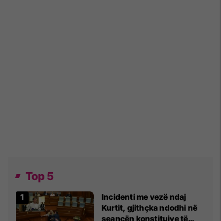
Top 5
Incidenti me vezë ndaj
Kurtit, gjithçka ndodhi në
seancën konstituive të