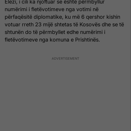
Elezi, i cili ka njoftuar se është përmbyllur
numërimi i fletëvotimeve nga votimi në
përfaqësitë diplomatike, ku më 6 qershor kishin
votuar rreth 23 mijë shtetas të Kosovës dhe se të
shtunën do të përmbyllet edhe numërimi i
fletëvotimeve nga komuna e Prishtinës.