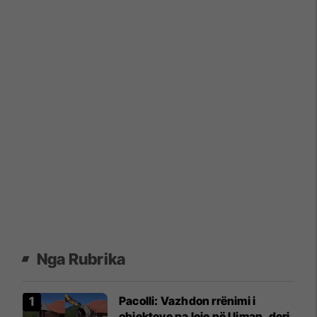
Nga Rubrika
Pacolli: Vazhdon rrënimi i
objekteve pa leje në Ujman, deri