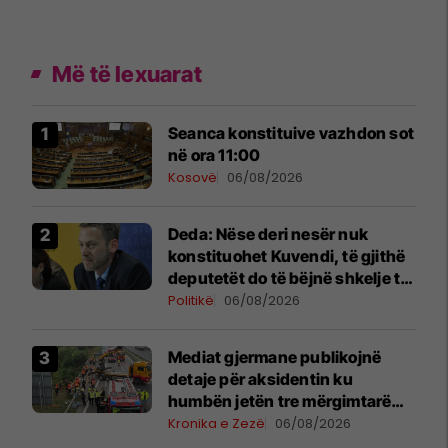
Më të lexuarat
Seanca konstituive vazhdon sot
në ora 11:00
Kosovë
06/08/2026
Deda: Nëse deri nesër nuk
konstituohet Kuvendi, të gjithë
deputetët do të bëjnë shkelje të
rëndë kushtetuese
Politikë
06/08/2026
Mediat gjermane publikojnë
detaje për aksidentin ku
humbën jetën tre mërgimtarë
nga Komogllava e Ferizajt
Kronika e Zezë
06/08/2026