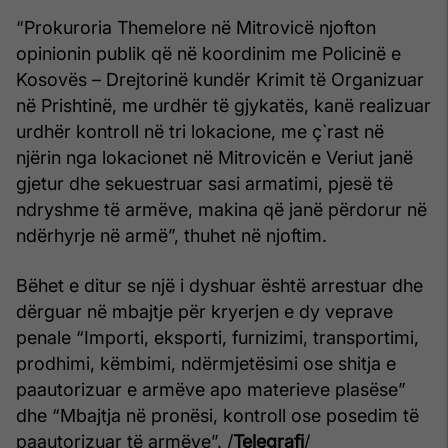
“Prokuroria Themelore në Mitrovicë njofton
opinionin publik që në koordinim me Policinë e
Kosovës – Drejtorinë kundër Krimit të Organizuar
në Prishtinë, me urdhër të gjykatës, kanë realizuar
urdhër kontroll në tri lokacione, me ç`rast në
njërin nga lokacionet në Mitrovicën e Veriut janë
gjetur dhe sekuestruar sasi armatimi, pjesë të
ndryshme të armëve, makina që janë përdorur në
ndërhyrje në armë”, thuhet në njoftim.
Bëhet e ditur se një i dyshuar është arrestuar dhe
dërguar në mbajtje për kryerjen e dy veprave
penale “Importi, eksporti, furnizimi, transportimi,
prodhimi, këmbimi, ndërmjetësimi ose shitja e
paautorizuar e armëve apo materieve plasëse”
dhe “Mbajtja në pronësi, kontroll ose posedim të
paautorizuar të armëve”. /
Telegrafi
/