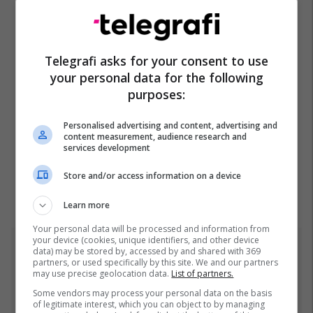
Telegrafi asks for your consent to use
your personal data for the following
purposes:
Personalised advertising and content, advertising and
content measurement, audience research and
services development
Store and/or access information on a device
Learn more
Your personal data will be processed and information from
your device (cookies, unique identifiers, and other device
data) may be stored by, accessed by and shared with 369
Top 5
partners, or used specifically by this site. We and our partners
may use precise geolocation data.
List of partners.
Ftohet nga prokuroria e
Some vendors may process your personal data on the basis
Kosovës për krime lufte,
of legitimate interest, which you can object to by managing