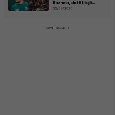
Kazanin, do të fitojë
miliona te Spartak Moska
02/08/2026