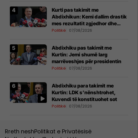
Kurti pas takimit me
Abdixhikun: Kemi dallim drastik
mes rezultatit zgjedhor dhe
kërkesave të LDK-së
Politikë
07/08/2026
Abdixhiku pas takimit me
Kurtin: Jemi shumë larg
marrëveshjes për presidentin
Politikë
07/08/2026
Abdixhiku para takimit me
Kurtin: LDK s’nënshtrohet,
Kuvendi të konstituohet sot
Politikë
07/08/2026
Rreth nesh
Politikat e Privatësisë