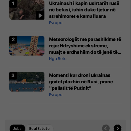
Ukrainasit i kapin ushtarët rusë
në befasi, ishin duke fjetur në
strehimoret e kamufluara
Evropa
Meteorologët me parashikime të
reja: Ndryshime ekstreme,
muajt e ardhshëm do të jenë të
pazakontë
Nga Bota
Momenti kur droni ukrainas
godet plazhin në Rusi, pranë
"pallatit të Putinit"
Evropa
Jobs
Real Estate