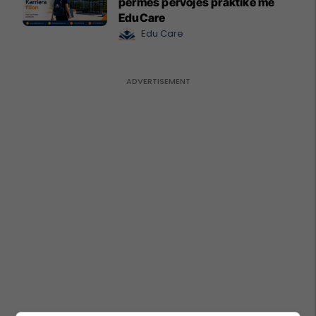
përmes përvojës praktike me
EduCare
Edu Care