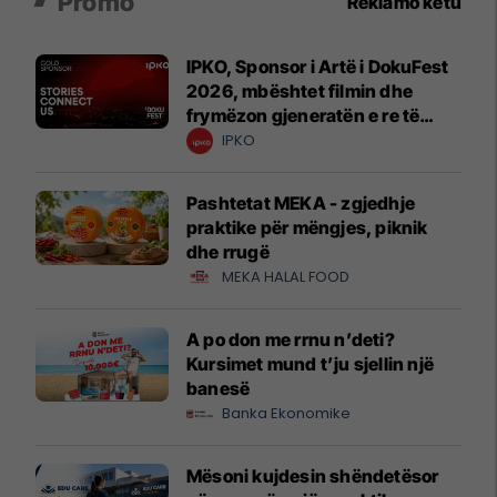
Promo
Reklamo këtu
IPKO, Sponsor i Artë i DokuFest
2026, mbështet filmin dhe
frymëzon gjeneratën e re të
krijuesve
IPKO
Pashtetat MEKA - zgjedhje
praktike për mëngjes, piknik
dhe rrugë
MEKA HALAL FOOD
A po don me rrnu n’deti?
Kursimet mund t’ju sjellin një
banesë
Banka Ekonomike
Mësoni kujdesin shëndetësor