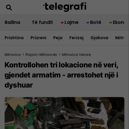
Ballina
Të fundit
Lajme
Botë
Ekono
Prishtina
Prizreni
Peja
Ferizaj
Gjakova
Mitrov
Mitrovica
>
Rajoni i Mitrovicës
>
Mitrovica Veriore
Kontrollohen tri lokacione në veri,
gjendet armatim - arrestohet një i
dyshuar