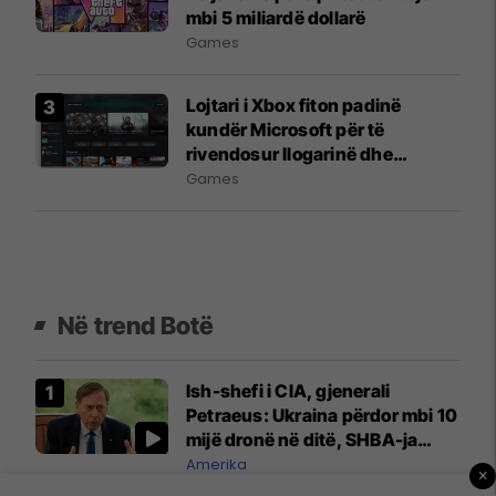
mbi 5 miliardë dollarë
Games
Lojtari i Xbox fiton padinë
kundër Microsoft për të
rivendosur llogarinë dhe
bibliotekën digjitale
Games
Në trend Botë
Ish-shefi i CIA, gjenerali
Petraeus: Ukraina përdor mbi 10
mijë dronë në ditë, SHBA-ja
mbetet shumë prapa në
Amerika
×
prodhim