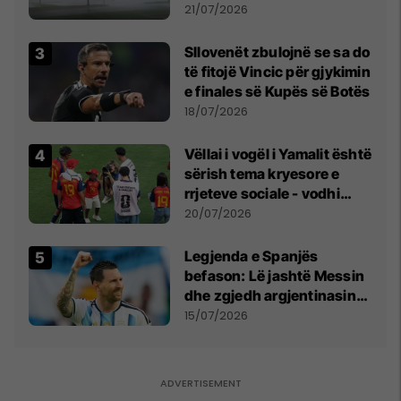
fuqishme me breshër dhe
21/07/2026
erëra të forta
Sllovenët zbulojnë se sa do
të fitojë Vincic për gjykimin
e finales së Kupës së Botës
18/07/2026
Vëllai i vogël i Yamalit është
sërish tema kryesore e
rrjeteve sociale - vodhi
vëmendjen pas finales së
20/07/2026
Kupës së Botës
Legjenda e Spanjës
befason: Lë jashtë Messin
dhe zgjedh argjentinasin
më të mirë në botë
15/07/2026