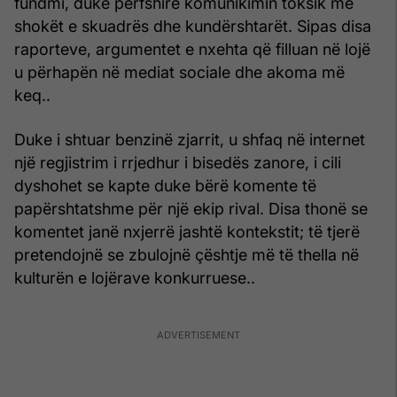
fundmi, duke përfshirë komunikimin toksik me
shokët e skuadrës dhe kundërshtarët. Sipas disa
raporteve, argumentet e nxehta që filluan në lojë
u përhapën në mediat sociale dhe akoma më
keq..
Duke i shtuar benzinë zjarrit, u shfaq në internet
një regjistrim i rrjedhur i bisedës zanore, i cili
dyshohet se kapte duke bërë komente të
papërshtatshme për një ekip rival. Disa thonë se
komentet janë nxjerrë jashtë kontekstit; të tjerë
pretendojnë se zbulojnë çështje më të thella në
kulturën e lojërave konkurruese..