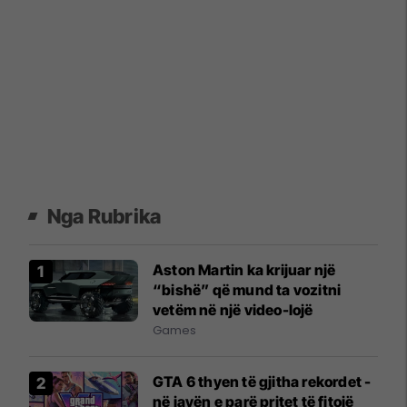
Nga Rubrika
Aston Martin ka krijuar një
“bishë” që mund ta vozitni
vetëm në një video-lojë
Games
GTA 6 thyen të gjitha rekordet -
në javën e parë pritet të fitojë