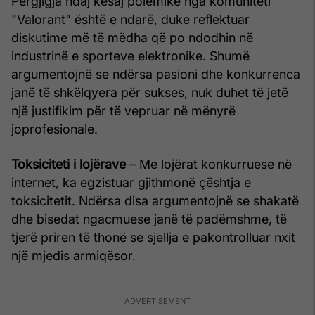
Përgjigja ndaj kësaj polemike nga komuniteti
"Valorant" është e ndarë, duke reflektuar
diskutime më të mëdha që po ndodhin në
industrinë e sporteve elektronike. Shumë
argumentojnë se ndërsa pasioni dhe konkurrenca
janë të shkëlqyera për sukses, nuk duhet të jetë
një justifikim për të vepruar në mënyrë
joprofesionale.
Toksiciteti i lojërave
– Me lojërat konkurruese në
internet, ka egzistuar gjithmonë çështja e
toksicitetit. Ndërsa disa argumentojnë se shakatë
dhe bisedat ngacmuese janë të padëmshme, të
tjerë priren të thonë se sjellja e pakontrolluar nxit
një mjedis armiqësor.