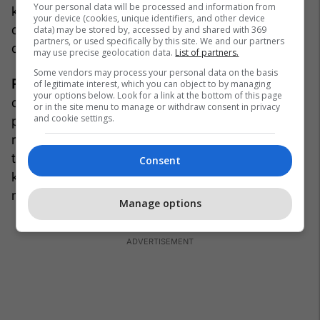
Your personal data will be processed and information from
karrierën e tyre të lojërave me transmetim të
your device (cookies, unique identifiers, and other device
drejtpërdrejtë dhe praninë e mediave sociale, gjë
data) may be stored by, accessed by and shared with 369
partners, or used specifically by this site. We and our partners
që shton stresin.
may use precise geolocation data.
List of partners.
Some vendors may process your personal data on the basis
Roli i Organizatave dhe "Riot Games"
– A duhet
of legitimate interest, which you can object to by managing
your options below. Look for a link at the bottom of this page
që organizatat sportive elektronike të jenë më
or in the site menu to manage or withdraw consent in privacy
and cookie settings.
proaktive për të siguruar që lojtarët e tyre të
ruajnë profesionalizmin? A duhet që Riot Games
të zbatojë ndëshkime më të rrepta për sjelljet që
Consent
konsiderohen të papërshtatshme? Këto pyetje
mbeten në qendër për debatin e vazhdueshëm.
Manage options