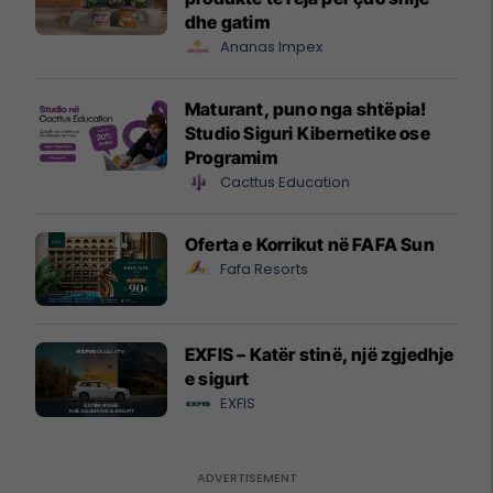
dhe gatim
Ananas Impex
Maturant, puno nga shtëpia!
Studio Siguri Kibernetike ose
Programim
Cacttus Education
Oferta e Korrikut në FAFA Sun
Fafa Resorts
EXFIS – Katër stinë, një zgjedhje
e sigurt
EXFIS