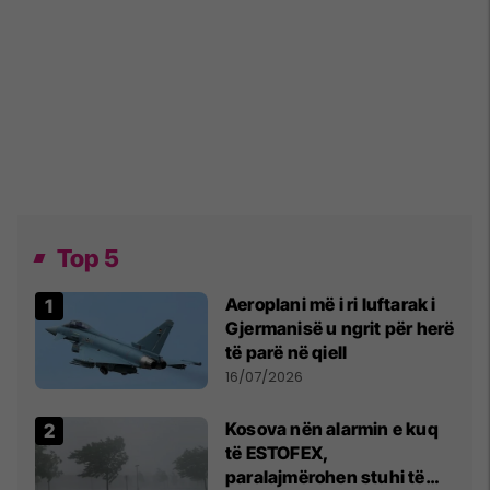
Top 5
Aeroplani më i ri luftarak i
Gjermanisë u ngrit për herë
të parë në qiell
16/07/2026
Kosova nën alarmin e kuq
të ESTOFEX,
paralajmërohen stuhi të