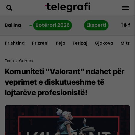
Ballina
Botërori 2026
Eksperti
Të fu
Prishtina
Prizreni
Peja
Ferizaj
Gjakova
Mitrov
Tech
>
Games
Komuniteti "Valorant" ndahet për
veprimet e diskutueshme të
lojtarëve profesionistë!