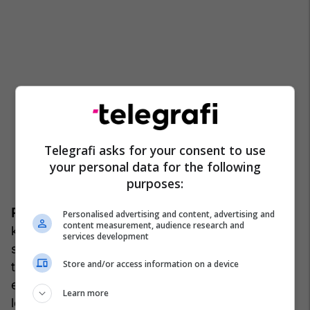
Telegrafi asks for your consent to use
your personal data for the following
purposes:
Presioni mbi lojtarët profesionistë
– Presioni i
Personalised advertising and content, advertising and
content measurement, audience research and
konkurrencës në sportet elektronike mund të jetë
services development
shumë intensiv dhe i shtyn lojtarët në kufijtë e
Store and/or access information on a device
tyre, gjë që ndonjëherë rezulton në shpërthime
emocionale. Ndryshe nga sportet tradicionale,
Learn more
lojtarët profesionistë shpesh duhet të balancojnë