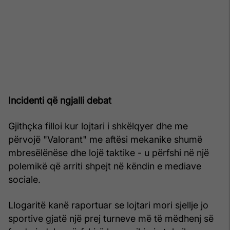
Incidenti që ngjalli debat
Gjithçka filloi kur lojtari i shkëlqyer dhe me
përvojë "Valorant" me aftësi mekanike shumë
mbresëlënëse dhe lojë taktike - u përfshi në një
polemikë që arriti shpejt në këndin e mediave
sociale.
Llogaritë kanë raportuar se lojtari mori sjellje jo
sportive gjatë një prej turneve më të mëdhenj së