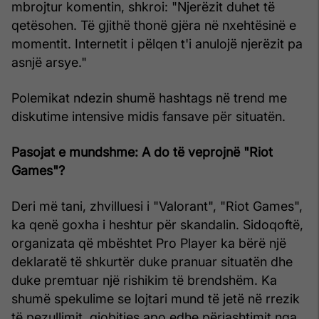
mbrojtur komentin, shkroi: "Njerëzit duhet të
qetësohen. Të gjithë thonë gjëra në nxehtësinë e
momentit. Internetit i pëlqen t'i anulojë njerëzit pa
asnjë arsye."
Polemikat ndezin shumë hashtags në trend me
diskutime intensive midis fansave për situatën.
Pasojat e mundshme: A do të veprojnë "Riot
Games"?
Deri më tani, zhvilluesi i "Valorant", "Riot Games",
ka qenë goxha i heshtur për skandalin. Sidoqoftë,
organizata që mbështet Pro Player ka bërë një
deklaratë të shkurtër duke pranuar situatën dhe
duke premtuar një rishikim të brendshëm. Ka
shumë spekulime se lojtari mund të jetë në rrezik
të pezullimit, gjobitjes apo edhe përjashtimit nga