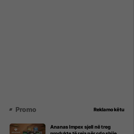
Promo
Reklamo këtu
Ananas Impex sjell në treg
produkte të reja për çdo shije