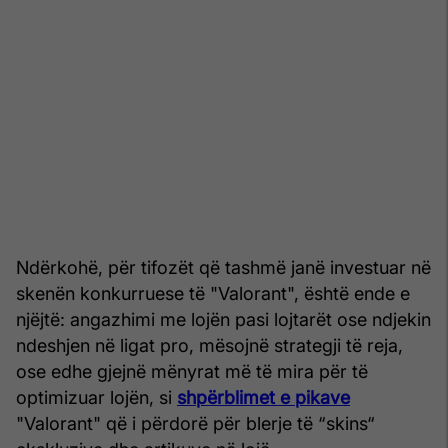
Ndërkohë, për tifozët që tashmë janë investuar në
skenën konkurruese të "Valorant", është ende e
njëjtë: angazhimi me lojën pasi lojtarët ose ndjekin
ndeshjen në ligat pro, mësojnë strategji të reja,
ose edhe gjejnë mënyrat më të mira për të
optimizuar lojën, si
shpërblimet e pikave
"Valorant" që i përdorë për blerje të “skins“