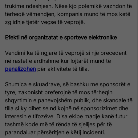
trukime ndeshjesh. Nëse kjo polemikë vazhdon të
tërheqë vëmendjen, kompania mund të mos ketë
zgjidhje tjetër veçse të veprojë.
Efekti në organizatat e sporteve elektronike
Vendimi ka të ngjarë të veprojë si një precedent
në rastet e ardhshme kur lojtarët mund të
penalizohen
për aktivitete të tilla.
Shumica e skuadrave, së bashku me sponsorët e
tyre, zakonisht preferojnë të mos tërheqin
shqyrtimin e panevojshëm publik, dhe skandale të
tilla si ky dihet se ndikojnë në sponsorizimet dhe
interesin e tifozëve. Disa ekipe madje kanë futur
tashmë kode më të rënda të sjelljes për të
parandaluar përsëritjen e këtij incidenti.