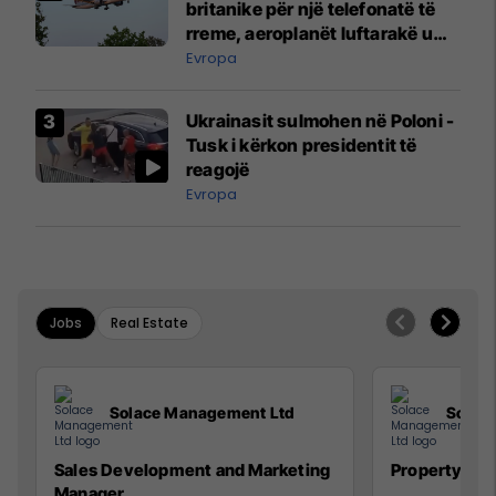
britanike për një telefonatë të
rreme, aeroplanët luftarakë u
ngritën në ajër për të
Evropa
interceptuar fluturaken e Qatar
Airways që po shkonte drejt
Ukrainasit sulmohen në Poloni -
Mançesterit
Tusk i kërkon presidentit të
reagojë
Evropa
Jobs
Real Estate
Solace Management Ltd
Solac
Sales Development and Marketing
Property Ma
Manager