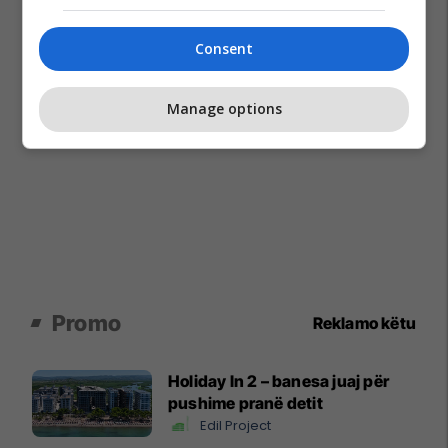
Consent
Manage options
Promo
Reklamo këtu
Holiday In 2 – banesa juaj për
pushime pranë detit
Edil Project