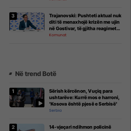
Trajanovski: Pushteti aktual nuk
diti të menaxhojë krizën me ujin
në Gostivar, të gjitha reagimet
ishin të vonuara
Komunat
Në trend Botë
Sërish kërcënon, Vuçiq para
ushtarëve: Kurrë mos e harroni,
'Kosova është pjesë e Serbisë'
Serbia
14-vjeçari ndihmon policinë