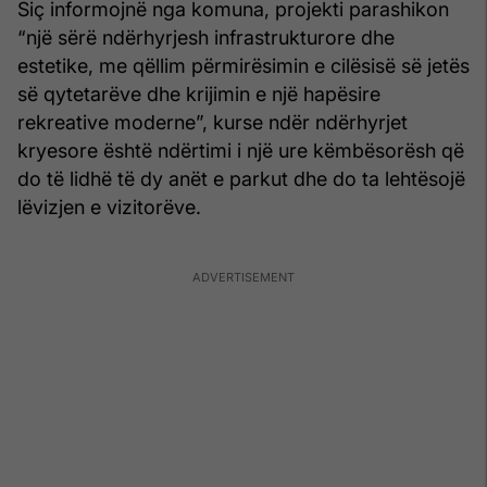
Siç informojnë nga komuna, projekti parashikon
“një sërë ndërhyrjesh infrastrukturore dhe
estetike, me qëllim përmirësimin e cilësisë së jetës
së qytetarëve dhe krijimin e një hapësire
rekreative moderne”, kurse ndër ndërhyrjet
kryesore është ndërtimi i një ure këmbësorësh që
do të lidhë të dy anët e parkut dhe do ta lehtësojë
lëvizjen e vizitorëve.