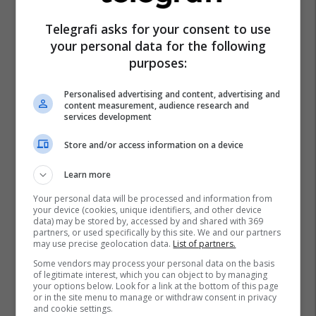
Telegrafi asks for your consent to use
your personal data for the following
Komuna E Gostivarit
Valbon Limani
Gostivari
purposes:
Maqedonia E Veriut
Personalised advertising and content, advertising and
content measurement, audience research and
services development
Store and/or access information on a device
Learn more
Your personal data will be processed and information from
your device (cookies, unique identifiers, and other device
data) may be stored by, accessed by and shared with 369
partners, or used specifically by this site. We and our partners
may use precise geolocation data.
List of partners.
Some vendors may process your personal data on the basis
of legitimate interest, which you can object to by managing
your options below. Look for a link at the bottom of this page
or in the site menu to manage or withdraw consent in privacy
and cookie settings.