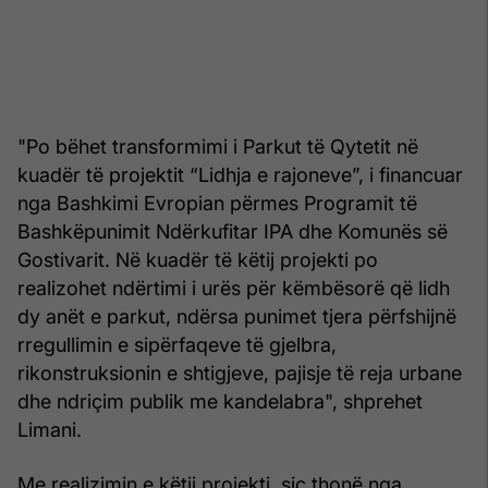
"Po bëhet transformimi i Parkut të Qytetit në
kuadër të projektit “Lidhja e rajoneve”, i financuar
nga Bashkimi Evropian përmes Programit të
Bashkëpunimit Ndërkufitar IPA dhe Komunës së
Gostivarit. Në kuadër të këtij projekti po
realizohet ndërtimi i urës për këmbësorë që lidh
dy anët e parkut, ndërsa punimet tjera përfshijnë
rregullimin e sipërfaqeve të gjelbra,
rikonstruksionin e shtigjeve, pajisje të reja urbane
dhe ndriçim publik me kandelabra", shprehet
Limani.
Me realizimin e këtij projekti, siç thonë nga