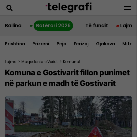
Ballina
Botërori 2026
Të fundit
Lajme
Prishtina
Prizreni
Peja
Ferizaj
Gjakova
Mitrov
Lajme
>
Maqedonia e Veriut
>
Komunat
Komuna e Gostivarit fillon punimet
në parkun e madh të Gostivarit