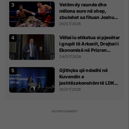
Vetëm dy raunde dhe
miliona euro në xhep,
zbulohet sa fituan Joshua
e Prenga
26/07/2026
Vëllai iu etiketua si pjesëtar
i grupit të Arkanit, Drejtori i
Ekonomisë në Prizren
mohon pretendimet
24/07/2026
Gjithçka që ndodhi në
Kuvendin e
jashtëzakonshëm të LDK-
së
30/07/2026