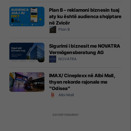
Plan B – reklamoni biznesin tuaj
aty ku është audienca shqiptare
në Zvicër
Plan B
Sigurimi i biznesit me NOVATRA
Vermögensberatung AG
NOVATRA
IMAX/ Cineplexx në Albi Mall,
thyen rekorde rajonale me
"Odisea"
Albi Mall