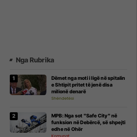
Nga Rubrika
Dëmet nga moti i ligë në spitalin
e Shtipit pritet të jenë disa
milionë denarë
Shëndetësi
MPB: Nga sot "Safe City" në
funksion në Debërcë, së shpejti
edhe në Ohër
Komunat