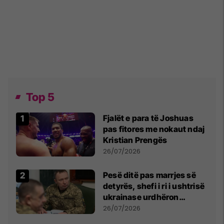
Top 5
Fjalët e para të Joshuas
pas fitores me nokaut ndaj
Kristian Prengës
26/07/2026
Pesë ditë pas marrjes së
detyrës, shefi i ri i ushtrisë
ukrainase urdhëron
kontroll të madh
26/07/2026