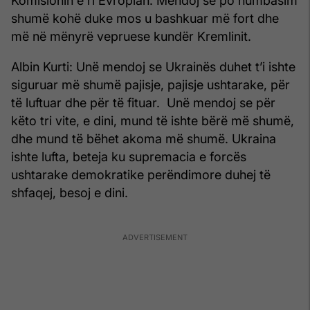
Komisionin e ri Evropian. Mendoj se po humbasim
shumë kohë duke mos u bashkuar më fort dhe
më në mënyrë vepruese kundër Kremlinit.
Albin Kurti: Unë mendoj se Ukrainës duhet t’i ishte
siguruar më shumë pajisje, pajisje ushtarake, për
të luftuar dhe për të fituar. Unë mendoj se për
këto tri vite, e dini, mund të ishte bërë më shumë,
dhe mund të bëhet akoma më shumë. Ukraina
ishte lufta, beteja ku supremacia e forcës
ushtarake demokratike perëndimore duhej të
shfaqej, besoj e dini.