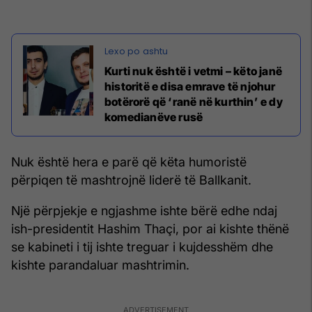
Kurti nuk është i vetmi – këto janë
historitë e disa emrave të njohur
botërorë që ‘ranë në kurthin’ e dy
komedianëve rusë
Nuk është hera e parë që këta humoristë
përpiqen të mashtrojnë liderë të Ballkanit.
Një përpjekje e ngjashme ishte bërë edhe ndaj
ish-presidentit Hashim Thaçi, por ai kishte thënë
se kabineti i tij ishte treguar i kujdesshëm dhe
kishte parandaluar mashtrimin.