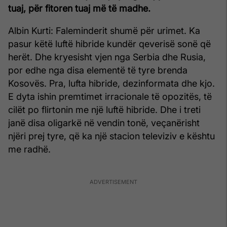
tuaj, për fitoren tuaj më të madhe.
Albin Kurti: Faleminderit shumë për urimet. Ka
pasur këtë luftë hibride kundër qeverisë sonë që
herët. Dhe kryesisht vjen nga Serbia dhe Rusia,
por edhe nga disa elementë të tyre brenda
Kosovës. Pra, lufta hibride, dezinformata dhe kjo.
E dyta ishin premtimet irracionale të opozitës, të
cilët po flirtonin me një luftë hibride. Dhe i treti
janë disa oligarkë në vendin tonë, veçanërisht
njëri prej tyre, që ka një stacion televiziv e kështu
me radhë.