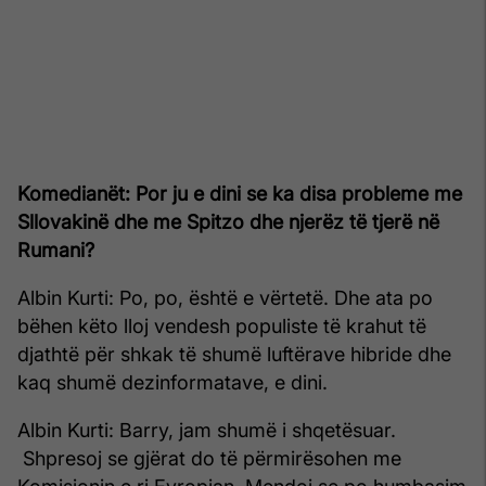
Komedianët: Por ju e dini se ka disa probleme me
Sllovakinë dhe me Spitzo dhe njerëz të tjerë në
Rumani?
Albin Kurti: Po, po, është e vërtetë. Dhe ata po
bëhen këto lloj vendesh populiste të krahut të
djathtë për shkak të shumë luftërave hibride dhe
kaq shumë dezinformatave, e dini.
Albin Kurti: Barry, jam shumë i shqetësuar.
Shpresoj se gjërat do të përmirësohen me