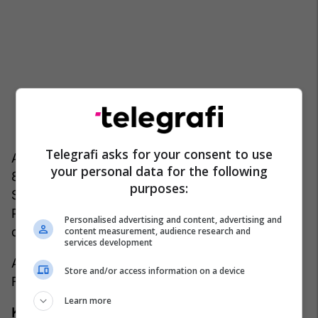
Telegrafi asks for your consent to use
Albin Kurti: Pra, mbaj mend në fund të viteve të
your personal data for the following
80-ave talibanët në Afganistan merrnin armë nga
purposes:
SHBA për të dëbuar Bashkimin Sovjetik, e dini.
Pra, edhe talebanët po merrnin shumë pajisje
Personalised advertising and content, advertising and
derisa e dëbuan Bashkimin Sovjetik.
content measurement, audience research and
services development
Albin Kurti: Dhe tani Ukraina duhet të dëbojë
Store and/or access information on a device
Federatën Ruse.
Learn more
Komedianët: Pra, ju krahasoni Ukrainën dhe