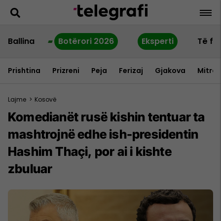
Ballina
Botërori 2026
Eksperti
Të fu
Prishtina
Prizreni
Peja
Ferizaj
Gjakova
Mitrov
Lajme
>
Kosovë
Komedianët rusë kishin tentuar ta
mashtrojnë edhe ish-presidentin
Hashim Thaçi, por ai i kishte
zbuluar