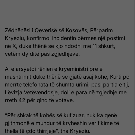
Zëdhënësi i Qeverisë së Kosovës, Përparim
Kryeziu, konfirmoi incidentin përmes një postimi
në X, duke thënë se kjo ndodhi më 11 shkurt,
vetëm dy ditë pas zgjedhjeve.
Ai e arsyetoi rënien e kryeministri pre e
mashtrimit duke thënë se gjatë asaj kohe, Kurti po
merrte telefonata të shumta urimi, pasi partia e tij,
Lëvizja Vetëvendosje, doli e para në zgjedhje me
rreth 42 për qind të votave.
“Për shkak të kohës së kufizuar, nuk ka qenë
gjithmonë e mundur të kryheshin verifikime të
thella të çdo thirrjeje”, tha Kryeziu.