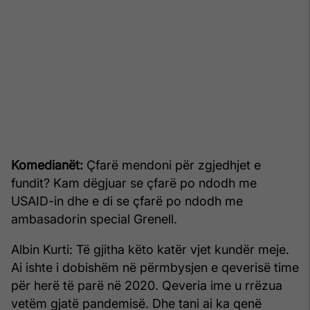
Komedianët:
Çfarë mendoni për zgjedhjet e
fundit? Kam dëgjuar se çfarë po ndodh me
USAID-in dhe e di se çfarë po ndodh me
ambasadorin special Grenell.
Albin Kurti: Të gjitha këto katër vjet kundër meje.
Ai ishte i dobishëm në përmbysjen e qeverisë time
për herë të parë në 2020. Qeveria ime u rrëzua
vetëm gjatë pandemisë. Dhe tani ai ka qenë