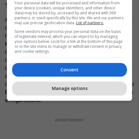
Your personal data will be processed and information from
Talibanët, apo jo?
your device (cookies, unique identifiers, and other device
data) may be stored by, accessed by and shared with 369
partners, or used specifically by this site. We and our partners
Albin Kurti: Jo, jo. Jo, jo, nuk po i krahasoj këto të
may use precise geolocation data.
List of partners.
dyja. Unë thjesht po them se është shumë e
Some vendors may process your personal data on the basis
rëndësishme të kemi një armë të sofistikuar
of legitimate interest, which you can object to by managing
your options below. Look for a link at the bottom of this page
kundër Rusisë. Dhe unë po them vetëm se edhe
or in the site menu to manage or withdraw consent in privacy
organizata e tmerrshme militante e talebanëve, e
and cookie settings.
dini, organizata kriminale, madje edhe ata, katër
dekada më parë, po merrnin pajisje dhe armë
Consent
amerikane kundër Bashkimit Sovjetik. Me të
drejtë, ju e dini, sikur SHBA-të donin të hiqnin qafe
Manage options
Bashkimin Sovjetik, SHBA-të ndihmuan në çlirimin
e Afganistanit.