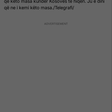
që këto masa kundër Kosovës të hiqen. Ju e dini
që ne i kemi këto masa./Telegrafi/