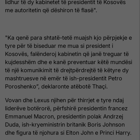
lidhur të dy kabinetet të presidentit të Kosovës
me autoritetin që dëshiron të flasë".
"Ka qenë para shtatë-tetë muajsh kjo përpjekje e
tyre për të biseduar me mua si president i
Kosovës, falënderoj kabinetin që janë treguar të
kujdesshëm dhe e kanë preventuar këtë mundësi
të një komunikimit të drejtpërdrejtë të këtyre dy
mashtruesve në emër të ish-presidentit Petro
Poroshenko”, deklaronte atëbotë Thaçi.
Vovan dhe Lexus njihen për thirrjet e tyre ndaj
liderëve botërorë, përfshirë presidentin francez
Emmanuel Macron, presidentin polak Andrzej
Duda, ish-kryeministrin britanik Boris Johnson
dhe figura të njohura si Elton John e Princi Harry.