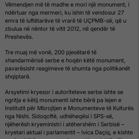
Vëmendjen më të madhe e mori një monument, i
ndërtuar nga mermeri, ku ishin të vendosur 27
emra të luftëtarëve të vrarë të UÇPMB-së, që u
zbulua në nëntor të vitit 2012, në qendër të
Preshevës.
Tre muaj më vonë, 200 pjesëtarë të
xhandarmërisë serbe e hoqën këtë monument,
pavarësisht reagimeve të shumta nga politikanët
shqiptarë.
Arsyetimi kryesor i autoriteteve serbe ishte se
ngritja e këtij monumenti ishte bërë pa lejen e
Institutit për Mbrojtjen e Monumenteve të Kulturës
nga Nishi. Sidoqoftë, udhëheqësi i SPS-së,
njëherësh kryeministri i atëhershëm i Serbisë –
kryetari aktual i parlamentit – Ivica Daçiq, e kishte