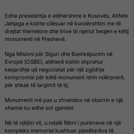
Edhe presidentja e atëhershme e Kosovës, Atifete
Jahjaga e kishte cilësuar në kundërshtim me të
drejtat themelore dhe lirive të njeriut heqjen e këtij
monumenti në Preshevë.
Nga Misioni për Siguri dhe Bashkëpunim në
Evropë (OSBE), atëherë kishin shprehur
keqardhje që negociatat për një zgjidhje
kompromisi për këtë monument ishin ndërprerë,
për shkak të largimit të tij.
Monumenti më pas u zhvendos në oborrin e një
xhamie ku edhe sot gjendet.
Në të njëjtin vit, u ndalë fillimi i punimeve në një
kompleks memorial kushtuar pjesëtarëve të