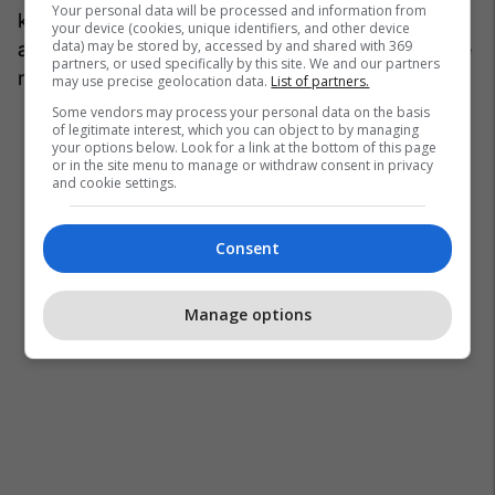
Your personal data will be processed and information from
kushtohen personaliteteve nga ky konflikt i
your device (cookies, unique identifiers, and other device
data) may be stored by, accessed by and shared with 369
armatosur në jug të Serbisë, përcillet me tensione
partners, or used specifically by this site. We and our partners
ndëretnike.
may use precise geolocation data.
List of partners.
Some vendors may process your personal data on the basis
of legitimate interest, which you can object to by managing
your options below. Look for a link at the bottom of this page
or in the site menu to manage or withdraw consent in privacy
and cookie settings.
Consent
Manage options