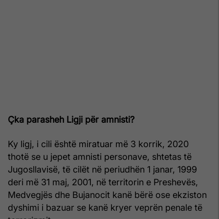
Çka parasheh Ligji për amnisti?
Ky ligj, i cili është miratuar më 3 korrik, 2020
thotë se u jepet amnisti personave, shtetas të
Jugosllavisë, të cilët në periudhën 1 janar, 1999
deri më 31 maj, 2001, në territorin e Preshevës,
Medvegjës dhe Bujanocit kanë bërë ose ekziston
dyshimi i bazuar se kanë kryer veprën penale të