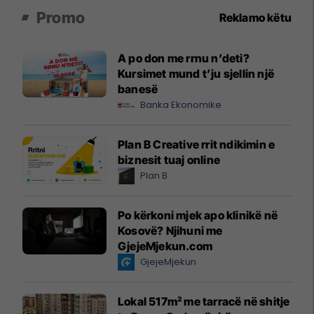
Promo
Reklamo këtu
A po don me rrnu n’deti?
Kursimet mund t’ju sjellin një
banesë
Banka Ekonomike
Plan B Creative rrit ndikimin e
biznesit tuaj online
Plan B
Po kërkoni mjek apo klinikë në
Kosovë? Njihuni me
GjejeMjekun.com
GjejeMjekun
Lokal 517m² me tarracë në shitje