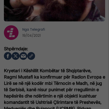
Nga
Telegrafi
19/04/2021
Kryetari i Këshillit Kombëtar të Shqiptarëve,
Ragmi Mustafi ka konfirmuar për Radion Evropa e
Lirë se në një kodër mbi Tërnocin e Madh, në jug
të Serbisë, kanë nisur punimet për rregullimin e
hapësirës dhe ndërtimin e një objekti kushtuar
komandantit të Ushtrisë Çlirimtare të Preshevës,
Medvegjës dhe Bujanocit (UÇPMB), Ridvan