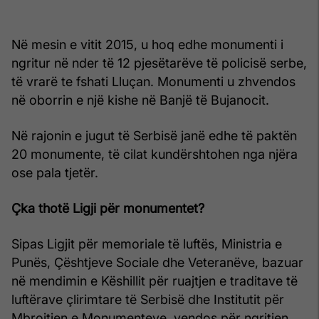
Në mesin e vitit 2015, u hoq edhe monumenti i
ngritur në nder të 12 pjesëtarëve të policisë serbe,
të vrarë te fshati Lluçan. Monumenti u zhvendos
në oborrin e një kishe në Banjë të Bujanocit.
Në rajonin e jugut të Serbisë janë edhe të paktën
20 monumente, të cilat kundërshtohen nga njëra
ose pala tjetër.
Çka thotë Ligji për monumentet?
Sipas Ligjit për memoriale të luftës, Ministria e
Punës, Çështjeve Sociale dhe Veteranëve, bazuar
në mendimin e Këshillit për ruajtjen e traditave të
luftërave çlirimtare të Serbisë dhe Institutit për
Mbrojtjen e Monumenteve, vendos për ngritjen