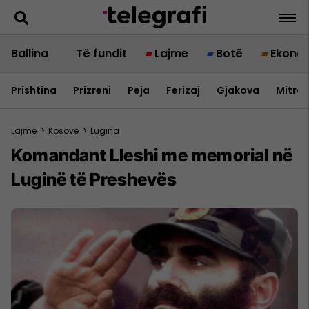
Ballina
Të fundit
Lajme
Botë
Ekono
Prishtina
Prizreni
Peja
Ferizaj
Gjakova
Mitrov
Lajme
>
Kosove
>
Lugina
Komandant Lleshi me memorial në
Luginë të Preshevës