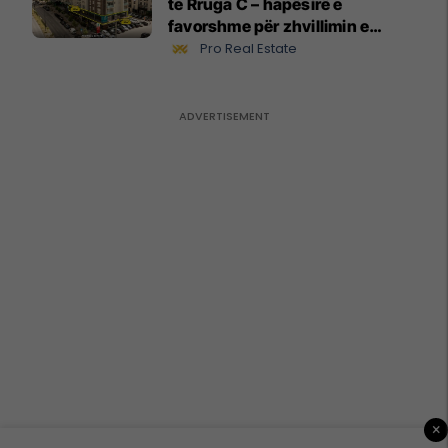
te Rruga C – hapësirë e
favorshme për zhvillimin e
biznesit #15796
Pro Real Estate
×