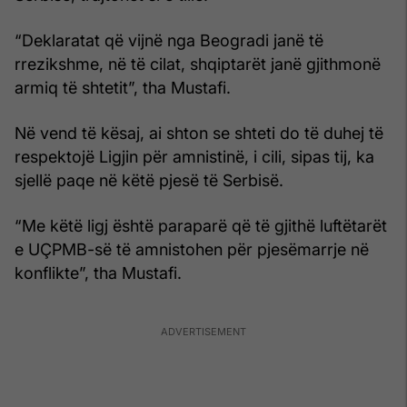
“Deklaratat që vijnë nga Beogradi janë të
rrezikshme, në të cilat, shqiptarët janë gjithmonë
armiq të shtetit”, tha Mustafi.
Në vend të kësaj, ai shton se shteti do të duhej të
respektojë Ligjin për amnistinë, i cili, sipas tij, ka
sjellë paqe në këtë pjesë të Serbisë.
“Me këtë ligj është paraparë që të gjithë luftëtarët
e UÇPMB-së të amnistohen për pjesëmarrje në
konflikte”, tha Mustafi.