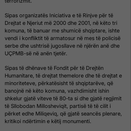
terrorizmit.
Sipas organizatës Iniciativa e të Rinjve për të
Drejtat e Njeriut më 2000 dhe 2001, në këto tri
komuna, të banuar me shumicë shqiptare, ishte
vendi i konfliktit të armatosur në mes të policisë
serbe dhe ushtrisë jugosllave në njërën anë dhe
UÇPMB-së në anën tjetër.
Sipas të dhënave të Fondit për të Drejtën
Humanitare, të drejtat themelore dhe të drejtat e
minoriteteve, përkatësisht të shqiptarëve, që
banojnë në këto komuna, vazhdimisht ishin
shkelur gjatë viteve të 80-ta si dhe gjatë regjimit
të Sllobodan Millosheviqit, partisë të të cilit i
përket edhe Miliqeviq, që gjatë seancës plenare,
kritikoi ndërtimin e këtij monumenti.