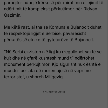
paraqitur ndonjë kërkesë për miratimin e lejimit të
ndërtimit të kompleksit përkujtimor për Ridvan
Qazimin.
Me këtë rast, ai tha se Komuna e Bujanocit duhet
të respektojë ligjet e Serbisë, pavarësisht
përkatësisë etnike të qytetarëve të Bujanocit.
“Në Serbi ekziston një ligj ku rregullohet saktë se
kujt dhe në çfarë kushtesh mund t’i ndërtohet
monument përkujtimor. Kjo sigurisht nuk është e
mundur për ata që morën pjesë në veprime
terroriste”, u shpreh Miliqeviq.