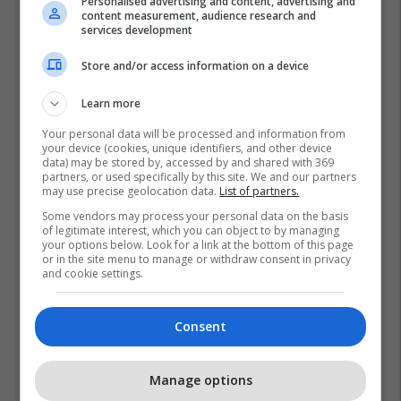
Personalised advertising and content, advertising and
Top 5
content measurement, audience research and
services development
Fjalët e para të Joshuas
pas fitores me nokaut ndaj
Store and/or access information on a device
Kristian Prengës
Learn more
26/07/2026
Your personal data will be processed and information from
Pesë ditë pas marrjes së
your device (cookies, unique identifiers, and other device
data) may be stored by, accessed by and shared with 369
detyrës, shefi i ri i ushtrisë
partners, or used specifically by this site. We and our partners
ukrainase urdhëron
may use precise geolocation data.
List of partners.
kontroll të madh
26/07/2026
Some vendors may process your personal data on the basis
of legitimate interest, which you can object to by managing
your options below. Look for a link at the bottom of this page
Vetëm dy raunde dhe
or in the site menu to manage or withdraw consent in privacy
miliona euro në xhep,
and cookie settings.
zbulohet sa fituan Joshua
e Prenga
26/07/2026
Consent
Vëllai iu etiketua si pjesëtar
i grupit të Arkanit, Drejtori i
Manage options
Ekonomisë në Prizren