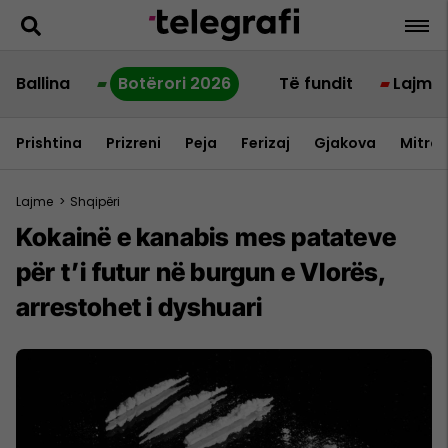
Ballina
Botërori 2026
Të fundit
Lajme
Prishtina
Prizreni
Peja
Ferizaj
Gjakova
Mitrov
Lajme
>
Shqipëri
Kokainë e kanabis mes patateve
për t’i futur në burgun e Vlorës,
arrestohet i dyshuari