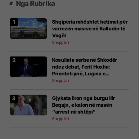
Nga Rubrika
Shqipëria mbështet hetimet për
varrezën masive në Kalludër të
Vogël
Shqipëri
Kosullata serbe në Shkodër
ndez debat, Ferit Hoxha:
Prioriteti ynë, Lugina e
Preshevës
Shqipëri
Gjykata liron nga burgu Ilir
Beqajn, e kalon në masën
“arrest në shtëpi”
Shqipëri