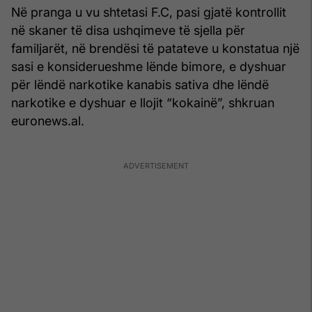
Në pranga u vu shtetasi F.C, pasi gjatë kontrollit
në skaner të disa ushqimeve të sjella për
familjarët, në brendësi të patateve u konstatua një
sasi e konsiderueshme lënde bimore, e dyshuar
për lëndë narkotike kanabis sativa dhe lëndë
narkotike e dyshuar e llojit “kokainë”, shkruan
euronews.al.