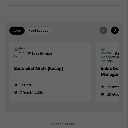
Jobs
Real Estate
Elkos Group
Solac
Specialist Mishi (Kasap)
Sales Devel
Manager
Ferizaj
Prishtinë
3 Gusht 2026
29 Gusht 2