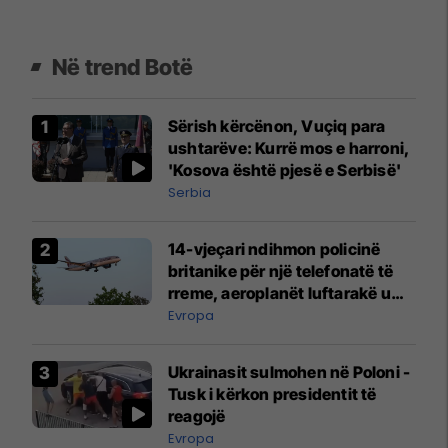
Në trend Botë
Sërish kërcënon, Vuçiq para
ushtarëve: Kurrë mos e harroni,
'Kosova është pjesë e Serbisë'
Serbia
14-vjeçari ndihmon policinë
britanike për një telefonatë të
rreme, aeroplanët luftarakë u
ngritën në ajër për të
Evropa
interceptuar fluturaken e Qatar
Airways që po shkonte drejt
Ukrainasit sulmohen në Poloni -
Mançesterit
Tusk i kërkon presidentit të
reagojë
Evropa