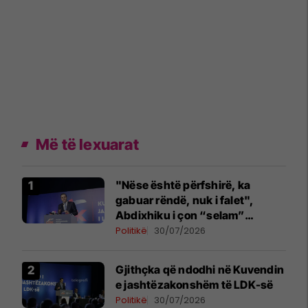
Më të lexuarat
"Nëse është përfshirë, ka
gabuar rëndë, nuk i falet",
Abdixhiku i çon “selam”
Përparim Ramës
Politikë
30/07/2026
Gjithçka që ndodhi në Kuvendin
e jashtëzakonshëm të LDK-së
Politikë
30/07/2026