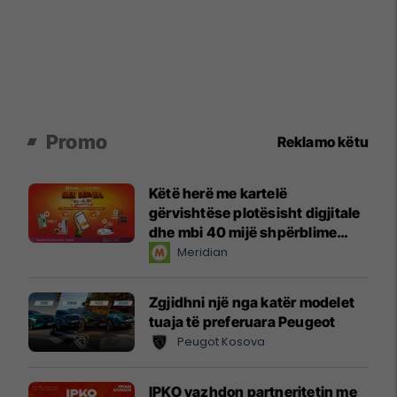
Promo
Reklamo këtu
Këtë herë me kartelë
gërvishtëse plotësisht digjitale
dhe mbi 40 mijë shpërblime
instant!
Meridian
Zgjidhni një nga katër modelet
tuaja të preferuara Peugeot
Peugot Kosova
IPKO vazhdon partneritetin me