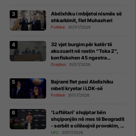
Abdixhiku i mbijetoi nismës së
shkarkimit, flet Muhaxheri
Politikë
30/07/2026
32 vjet burgim për katër të
akuzuarit në rastin “Toka 2”,
konfiskohen 45 ngastra
kadastrale
Drejtësi
31/07/2026
Bajrami flet pasi Abdixhiku
mbeti kryetar i LDK-së
Politikë
31/07/2026
‘Luftëtari’ shqiptar bën
shqiponjën në mes të Beogradit
- serbët e cilësojnë provokim, ai
e cilëson simbol të identitetit
UFC
31/07/2026