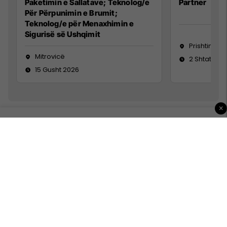
Paketimin e Sallatave; Teknolog/e
Partner
Për Përpunimin e Brumit;
Teknolog/e për Menaxhimin e
Sigurisë së Ushqimit
Prishtinë
Mitrovicë
2 Shtator 2
15 Gusht 2026
×