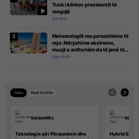
Tusk i kërkon presidentit të
reagojë
Evropa
Meteorologët me parashikime të
reja: Ndryshime ekstreme,
muajt e ardhshëm do të jenë të
pazakontë
Nga Bota
Jobs
Real Estate
GoldenMix
sunci
Teknolog/e për Përpunimin dhe
Hybrid Senio