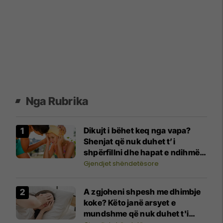
Nga Rubrika
Dikujt i bëhet keq nga vapa?
Shenjat që nuk duhet t’i
shpërfillni dhe hapat e ndihmës
së parë
Gjendjet shëndetësore
A zgjoheni shpesh me dhimbje
koke? Këto janë arsyet e
mundshme që nuk duhet t'i