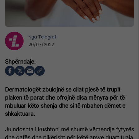
Nga
Telegrafi
20/07/2022
Dermatologët zbulojnë se cilat pjesë të trupit
plaken të parat dhe ofrojnë disa mënyra për të
mbuluar këto shenja dhe si të mbahen dëmet e
shkaktuara.
Ju ndoshta i kushtoni më shumë vëmendje fytyrës
dhe qafës dhe pikërisht për këtë arsye duart tuaja