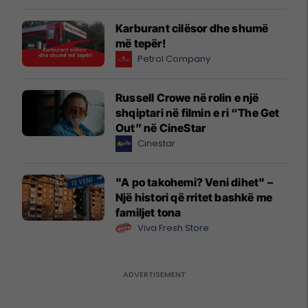
Karburant cilësor dhe shumë
më tepër!
Petrol Company
Russell Crowe në rolin e një
shqiptari në filmin e ri “The Get
Out” në CineStar
Cinestar
"A po takohemi? Veni dihet" –
Një histori që rritet bashkë me
familjet tona
Viva Fresh Store