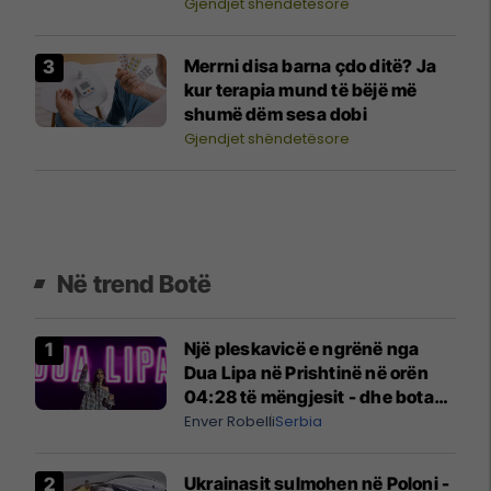
injoroni
Gjendjet shëndetësore
Merrni disa barna çdo ditë? Ja
kur terapia mund të bëjë më
shumë dëm sesa dobi
Gjendjet shëndetësore
Në trend Botë
Një pleskavicë e ngrënë nga
Dua Lipa në Prishtinë në orën
04:28 të mëngjesit - dhe bota
digjitale serbe shpall gjendjen e
Enver Robelli
Serbia
luftës
Ukrainasit sulmohen në Poloni -