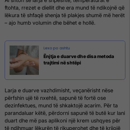
Ai shton se larja e shpeshtë, temperaturat e
ftohta, rrezet e diellit dhe era mund të ndikojnë që
lëkura të shfaqë shenja të plakjes shumë më herët
– ajo humb volumin dhe bëhet e hollë.
Ënjtja e duarve dhe disa metoda
trajtimi në shtëpi
Larja e duarve vazhdimisht, veçanërisht nëse
përfshin ujë të nxehtë, sapunë të fortë ose
dezinfektues, mund të shkaktojë acarim. Për ta
parandaluar këtë, përdorni sapunë të butë kur lani
duart dhe më pas aplikoni një krem ​​ushqyes për
të ndihmuar lëkurën të rikuperohet dhe të krijojë