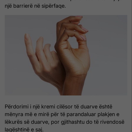
një barrierë në sipërfaqe.
Përdorimi i një kremi cilësor të duarve është
mënyra më e mirë për të parandaluar plakjen e
lëkurës së duarve, por gjithashtu do të rivendosë
lagështinë e saj.