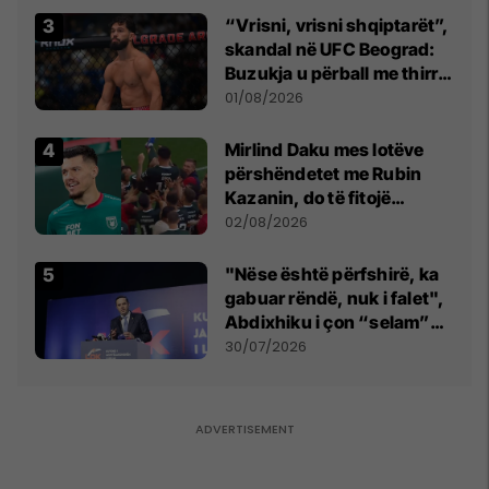
“Vrisni, vrisni shqiptarët”,
skandal në UFC Beograd:
Buzukja u përball me thirrje
anti-shqiptare nga
01/08/2026
tribunat
Mirlind Daku mes lotëve
përshëndetet me Rubin
Kazanin, do të fitojë
miliona te Spartak Moska
02/08/2026
"Nëse është përfshirë, ka
gabuar rëndë, nuk i falet",
Abdixhiku i çon “selam”
Përparim Ramës
30/07/2026