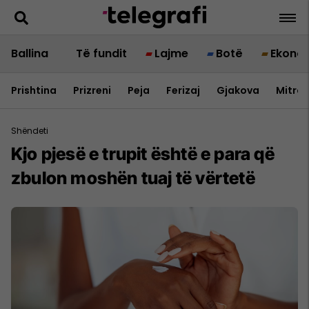
Ballina
Të fundit
Lajme
Botë
Ekono
Prishtina
Prizreni
Peja
Ferizaj
Gjakova
Mitrov
Shëndeti
Kjo pjesë e trupit është e para që
zbulon moshën tuaj të vërtetë