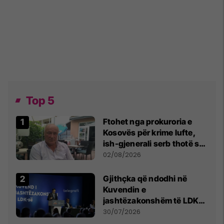
Top 5
Ftohet nga prokuroria e
Kosovës për krime lufte,
ish-gjenerali serb thotë se
dikush e tradhtoi në
02/08/2026
Beograd
Gjithçka që ndodhi në
Kuvendin e
jashtëzakonshëm të LDK-
së
30/07/2026