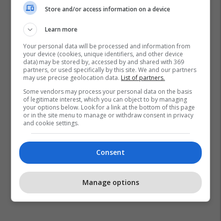
Store and/or access information on a device
Kombëtarja E Anglisë
Kombëtarja E Kosovës
Learn more
Euro 2020
Your personal data will be processed and information from
your device (cookies, unique identifiers, and other device
data) may be stored by, accessed by and shared with 369
partners, or used specifically by this site. We and our partners
may use precise geolocation data.
List of partners.
Some vendors may process your personal data on the basis
of legitimate interest, which you can object to by managing
your options below. Look for a link at the bottom of this page
or in the site menu to manage or withdraw consent in privacy
and cookie settings.
Consent
Manage options