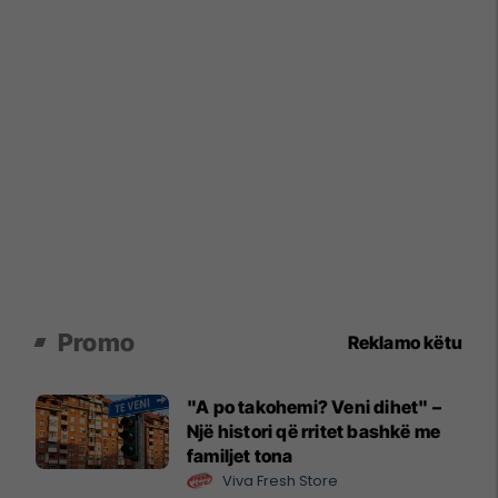
Promo
Reklamo këtu
"A po takohemi? Veni dihet" –
Një histori që rritet bashkë me
familjet tona
Viva Fresh Store