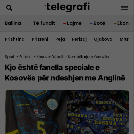
Ballina
Të fundit
Lajme
Botë
Ekono
Prishtina
Prizreni
Peja
Ferizaj
Gjakova
Mitrov
Sport
>
Futboll
>
Kosove-futboll
>
Kombëtarja e Kosovës
Kjo është fanella speciale e
Kosovës për ndeshjen me Anglinë