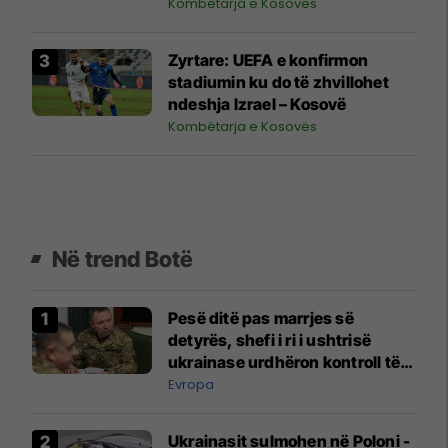
Kombëtarja e Kosovës
Zyrtare: UEFA e konfirmon
stadiumin ku do të zhvillohet
ndeshja Izrael – Kosovë
Kombëtarja e Kosovës
Në trend Botë
Pesë ditë pas marrjes së
detyrës, shefi i ri i ushtrisë
ukrainase urdhëron kontroll të
madh
Evropa
Ukrainasit sulmohen në Poloni -