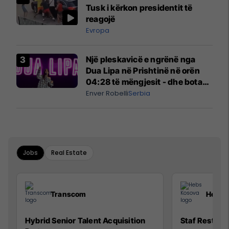
Tusk i kërkon presidentit të
reagojë
Evropa
Një pleskavicë e ngrënë nga
Dua Lipa në Prishtinë në orën
04:28 të mëngjesit - dhe bota
digjitale serbe shpall gjendjen e
Enver Robelli
Serbia
luftës
Jobs
Real Estate
Transcom
Hebs 
Hybrid Senior Talent Acquisition
Staf Restora