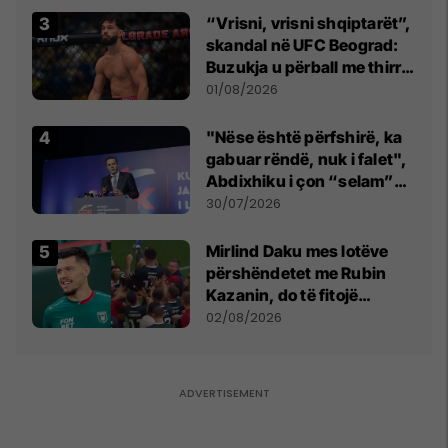
“Vrisni, vrisni shqiptarët”,
skandal në UFC Beograd:
Buzukja u përball me thirrje
anti-shqiptare nga
01/08/2026
tribunat
"Nëse është përfshirë, ka
gabuar rëndë, nuk i falet",
Abdixhiku i çon “selam”
Përparim Ramës
30/07/2026
Mirlind Daku mes lotëve
përshëndetet me Rubin
Kazanin, do të fitojë
miliona te Spartak Moska
02/08/2026