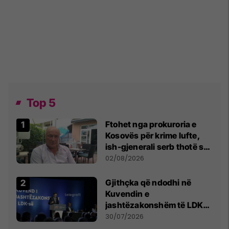
Top 5
Ftohet nga prokuroria e
Kosovës për krime lufte,
ish-gjenerali serb thotë se
dikush e tradhtoi në
02/08/2026
Beograd
Gjithçka që ndodhi në
Kuvendin e
jashtëzakonshëm të LDK-
së
30/07/2026