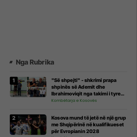
Nga Rubrika
"Së shpejti" - shkrimi prapa
shpinës së Ademit dhe
Ibrahimoviqit nga takimi i tyre
shihet si shenjë që ylli i Bayernit
Kombëtarja e Kosovës
mund të luajë për Kosovën
Kosova mund të jetë në një grup
me Shqipërinë në kualifikueset
për Evropianin 2028