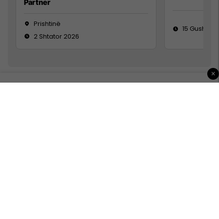
Partner
Prishtinë
15 Gusht 20
2 Shtator 2026
×